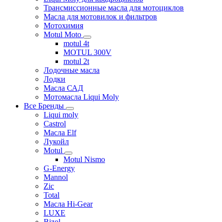
Трансмиссионные масла для мотоциклов
Масла для мотовилок и фильтров
Мотохимия
Motul Moto
motul 4t
MOTUL 300V
motul 2t
Лодочные масла
Лодки
Масла САД
Мотомасла Liqui Moly
Все Бренды
Liqui moly
Castrol
Масла Elf
Лукойл
Motul
Motul Nismo
G-Energy
Mannol
Zic
Total
Масла Hi-Gear
LUXE
Bizol