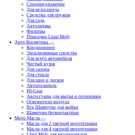
Спецпредложение
Для велосипеда
Средства для оружия
Для сада
Автолапмы
Фильтры
Присадки Liqui Moly
Авто Косметика
Кондиционер
Эксклюзивные средства
Для всего автомобиля
Чистый кузов
Для салона
Для стекла
Для шин и дисков
Автополироль
HI-Gear
Аксессуары для мытья и полировки
Освежители воздуха
Все Шампуни для мойки
Шампуни бесконтактные
Мото Масла
Масла для 2 тактной мототехники
Масла для 4 тактной мототехники
LIqui Moly для квадроциклов