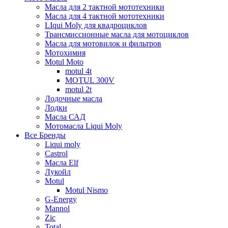
Масла для 2 тактной мототехники
Масла для 4 тактной мототехники
LIqui Moly для квадроциклов
Трансмиссионные масла для мотоциклов
Масла для мотовилок и фильтров
Мотохимия
Motul Moto
motul 4t
MOTUL 300V
motul 2t
Лодочные масла
Лодки
Масла САД
Мотомасла Liqui Moly
Все Бренды
Liqui moly
Castrol
Масла Elf
Лукойл
Motul
Motul Nismo
G-Energy
Mannol
Zic
Total