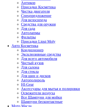
Антикор
Присадки Косметика
Чистка двигателя
Спецпредложение
Для велосипеда
Средства для оружия
Для сада
Автолапмы
Фильтры
Присадки Liqui Moly
Авто Косметика
Кондиционер
Эксклюзивные средства
Для всего автомобиля
Чистый кузов
Для салона
Для стекла
Для шин и дисков
Автополироль
HI-Gear
Аксессуары для мытья и полировки
Освежители воздуха
Все Шампуни для мойки
Шампуни бесконтактные
Мото Масла