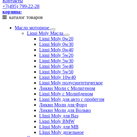
Контакты
+7(495) 799-22-28
корзина:
каталог товаров
Масло моторное
Liqui Moly Масла
Liqui Moly 0w20
Liqui Moly 0w30
Liqui Moly 0w40
Liqui Moly 5w20
Liqui Moly 5w30
Liqui Moly 5w40
Liqui Moly 5w50
Liqui Moly 10w40
Liqui Moly полусинтетическое
Ликви Моли с Молигеном
Liqui Moly с Молибденом
Liqui Moly для авто с пробегом
Ликви Моли для Форд
Ликви Моли для Вольво
LIqui Moly для Ваз
Liqui Moly BMW
LIqui Moly для MB
LIqui Moly дизельное