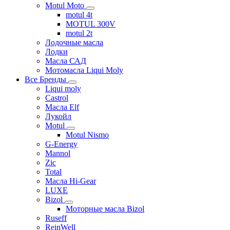
Motul Moto
motul 4t
MOTUL 300V
motul 2t
Лодочные масла
Лодки
Масла САД
Мотомасла Liqui Moly
Все Бренды
Liqui moly
Castrol
Масла Elf
Лукойл
Motul
Motul Nismo
G-Energy
Mannol
Zic
Total
Масла Hi-Gear
LUXE
Bizol
Моторные масла Bizol
Ruseff
ReinWell