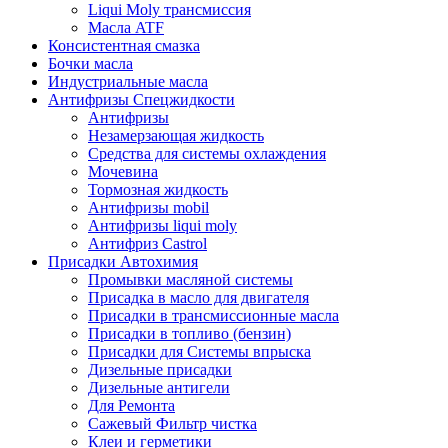
Liqui Moly трансмиссия
Масла ATF
Консистентная смазка
Бочки масла
Индустриальные масла
Антифризы Спецжидкости
Антифризы
Незамерзающая жидкость
Средства для системы охлаждения
Мочевина
Тормозная жидкость
Антифризы mobil
Антифризы liqui moly
Антифриз Castrol
Присадки Автохимия
Промывки масляной системы
Присадка в масло для двигателя
Присадки в трансмиссионные масла
Присадки в топливо (бензин)
Присадки для Системы впрыска
Дизельные присадки
Дизельные антигели
Для Ремонта
Сажевый Фильтр чистка
Клеи и герметики