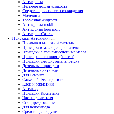
Антифризы
Незамерзающая жидкость
Средства для системы охлаждения
Мочевина
Тормозная жидкость
Антифризы mobil
Антифризы liqui moly
Антифриз Castrol
Присадки Автохимия
Промывки масляной системы
Присадка в масло для двигателя
Присадки в трансмиссионные масла
Присадки в топливо (бензин)
Присадки для Системы впрыска
Дизельные присадки
Дизельные антигели
Для Ремонта
Сажевый Фильтр чистка
Клеи и герметики
Антикор
Присадки Косметика
Чистка двигателя
Спецпредложение
Для велосипеда
Средства для оружия