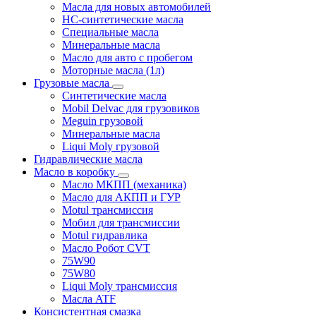
Масла для новых автомобилей
HC-синтетические масла
Специальные масла
Минеральные масла
Масло для авто с пробегом
Моторные масла (1л)
Грузовые масла
Синтетические масла
Mobil Delvac для грузовиков
Meguin грузовой
Минеральные масла
Liqui Moly грузовой
Гидравлические масла
Масло в коробку
Масло МКПП (механика)
Масло для АКПП и ГУР
Motul трансмиссия
Мобил для трансмиссии
Motul гидравлика
Масло Робот CVT
75W90
75W80
Liqui Moly трансмиссия
Масла ATF
Консистентная смазка