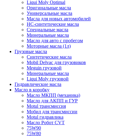
Liqui Moly Optimal
Оригинальные масла
Универсальные масла
Масла для новых автомобилей
HC-синтетические масла
Специальные масла
Минеральные масла
Масло для авто с пробегом
Моторные масла (1л)
Грузовые масла
Синтетические масла
Mobil Delvac для грузовиков
Meguin грузовой
Минеральные масла
Liqui Moly грузовой
Гидравлические масла
Масло в коробку
Масло МКПП (механика)
Масло для АКПП и ГУР
Motul трансмиссия
Мобил для трансмиссии
Motul гидравлика
Масло Робот CVT
75W90
75W80