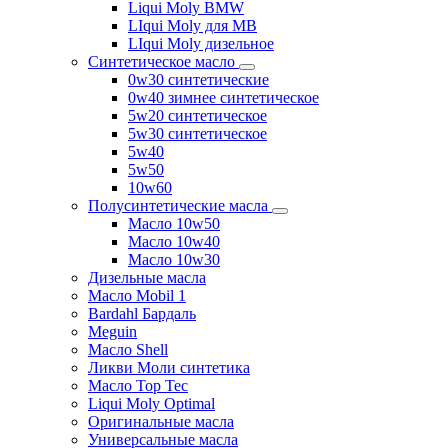
Liqui Moly BMW
LIqui Moly для MB
LIqui Moly дизельное
Синтетическое масло
0w30 синтетические
0w40 зимнее синтетическое
5w20 синтетическое
5w30 синтетическое
5w40
5w50
10w60
Полусинтетические масла
Масло 10w50
Масло 10w40
Масло 10w30
Дизельные масла
Масло Mobil 1
Bardahl Бардаль
Meguin
Масло Shell
Ликви Моли синтетика
Масло Top Tec
Liqui Moly Optimal
Оригинальные масла
Универсальные масла