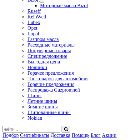
Моторные масла Bizol
Ruseff
ReinWell
Lubex
Opet
Lopal
Газпром масла
Расходные материалы
Популярные товары
Спецпредложение
Выгодная цена
Новинки
Горячее предложения
Топ товаров для автомобиля
Горячие предложения
Распродажа Gazpromneft
Шины
Летние шины
Зимние шины
Шипованные шины
Nokian
Подбор
Сертификаты
Доставка
Помощь
Блог
Акции