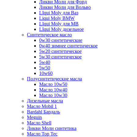
Ликви Моли для Форд
Ликви Моли для Вольво
LIqui Moly для Ваз
Liqui Moly BMW
LIqui Moly для MB
LIqui Moly дизельное
Синтетическое масло
0w30 синтетические
0w40 зимнее синтетическое
5w20 синтетическое
5w30 синтетическое
5w40
5w50
10w60
Полусинтетические масла
Масло 10w50
Масло 10w40
Масло 10w30
Дизельные масла
Масло Mobil 1
Bardahl Бардаль
Meguin
Масло Shell
Ликви Моли синтетика
Масло Top Tec