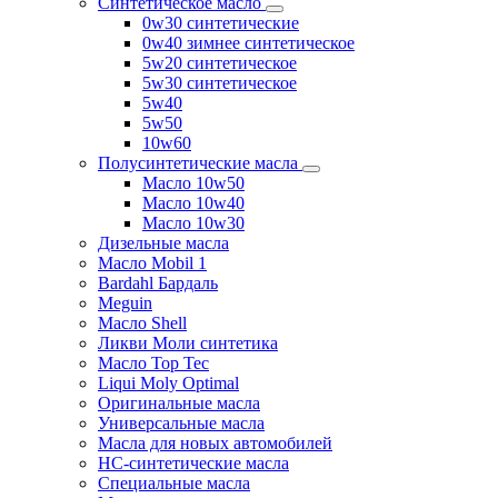
Синтетическое масло
0w30 синтетические
0w40 зимнее синтетическое
5w20 синтетическое
5w30 синтетическое
5w40
5w50
10w60
Полусинтетические масла
Масло 10w50
Масло 10w40
Масло 10w30
Дизельные масла
Масло Mobil 1
Bardahl Бардаль
Meguin
Масло Shell
Ликви Моли синтетика
Масло Top Tec
Liqui Moly Optimal
Оригинальные масла
Универсальные масла
Масла для новых автомобилей
HC-синтетические масла
Специальные масла