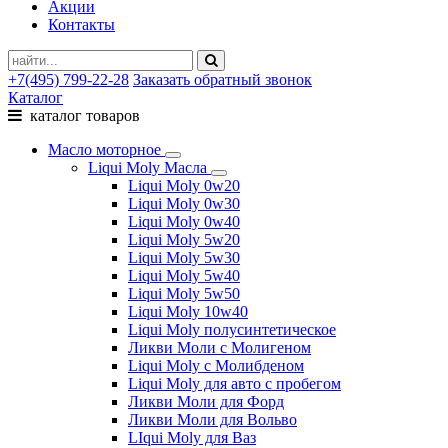
Акции
Контакты
+7(495) 799-22-28
Заказать обратный звонок
Каталог
каталог товаров
Масло моторное
Liqui Moly Масла
Liqui Moly 0w20
Liqui Moly 0w30
Liqui Moly 0w40
Liqui Moly 5w20
Liqui Moly 5w30
Liqui Moly 5w40
Liqui Moly 5w50
Liqui Moly 10w40
Liqui Moly полусинтетическое
Ликви Моли с Молигеном
Liqui Moly с Молибденом
Liqui Moly для авто с пробегом
Ликви Моли для Форд
Ликви Моли для Вольво
LIqui Moly для Ваз