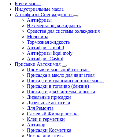
Бочки масла
Индустриальные масла
Антифризы Спецжидкости
Антифризы
Незамерзающая жидкость
Средства для системы охлаждения
Мочевина
Тормозная жидкость
Антифризы mobil
Антифризы liqui moly
Антифриз Castrol
Присадки Автохимия
Промывки масляной системы
Присадка в масло для двигателя
Присадки в трансмиссионные масла
Присадки в топливо (бензин)
Присадки для Системы впрыска
Дизельные присадки
Дизельные антигели
Для Ремонта
Сажевый Фильтр чистка
Клеи и герметики
Антикор
Присадки Косметика
Чистка двигателя