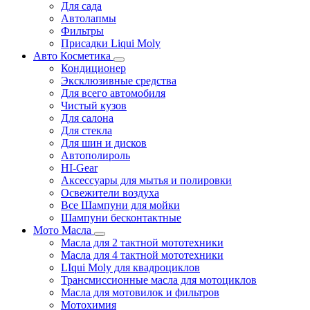
Для сада
Автолапмы
Фильтры
Присадки Liqui Moly
Авто Косметика
Кондиционер
Эксклюзивные средства
Для всего автомобиля
Чистый кузов
Для салона
Для стекла
Для шин и дисков
Автополироль
HI-Gear
Аксессуары для мытья и полировки
Освежители воздуха
Все Шампуни для мойки
Шампуни бесконтактные
Мото Масла
Масла для 2 тактной мототехники
Масла для 4 тактной мототехники
LIqui Moly для квадроциклов
Трансмиссионные масла для мотоциклов
Масла для мотовилок и фильтров
Мотохимия