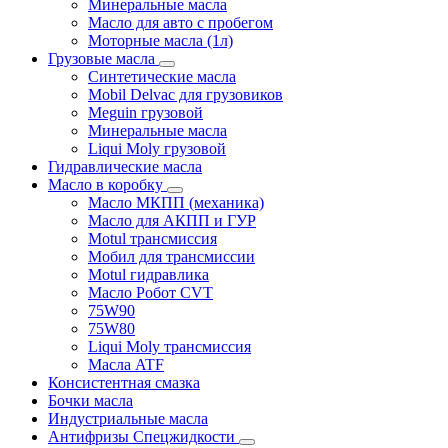
Минеральные масла
Масло для авто с пробегом
Моторные масла (1л)
Грузовые масла
Синтетические масла
Mobil Delvac для грузовиков
Meguin грузовой
Минеральные масла
Liqui Moly грузовой
Гидравлические масла
Масло в коробку
Масло МКПП (механика)
Масло для АКПП и ГУР
Motul трансмиссия
Мобил для трансмиссии
Motul гидравлика
Масло Робот CVT
75W90
75W80
Liqui Moly трансмиссия
Масла ATF
Консистентная смазка
Бочки масла
Индустриальные масла
Антифризы Спецжидкости