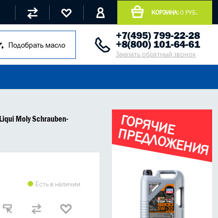
КОРЗИНА:
0 РУБ.
+7(495) 799-22-28
+8(800) 101-64-61
Подобрать масло
Заказать обратный звонок
Г
О
Р
Я
Ч
И
Е
Р
Е
Д
Л
О
Ж
Е
Н
И
Я
iqui Moly Schrauben-
П
Есть в наличии