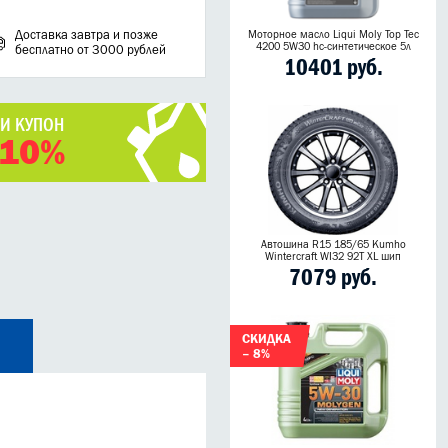
Доставка завтра и позже
Моторное масло Liqui Moly Top Tec
4200 5W30 hc-синтетическое 5л
бесплатно от 3000 рублей
10401 руб.
ЧИ КУПОН
 10%
Автошина R15 185/65 Kumho
Wintercraft WI32 92T XL шип
7079 руб.
СКИДКА
– 8%