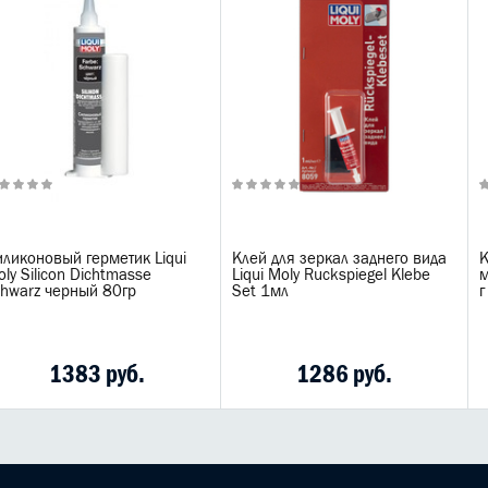
иликоновый герметик Liqui
Клей для зеркал заднего вида
К
ly Silicon Dichtmasse
Liqui Moly Ruckspiegel Klebe
м
chwarz черный 80гр
Set 1мл
г
1383 руб.
1286 руб.