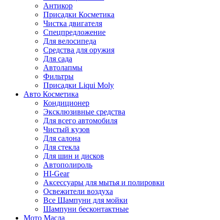
Антикор
Присадки Косметика
Чистка двигателя
Спецпредложение
Для велосипеда
Средства для оружия
Для сада
Автолапмы
Фильтры
Присадки Liqui Moly
Авто Косметика
Кондиционер
Эксклюзивные средства
Для всего автомобиля
Чистый кузов
Для салона
Для стекла
Для шин и дисков
Автополироль
HI-Gear
Аксессуары для мытья и полировки
Освежители воздуха
Все Шампуни для мойки
Шампуни бесконтактные
Мото Масла