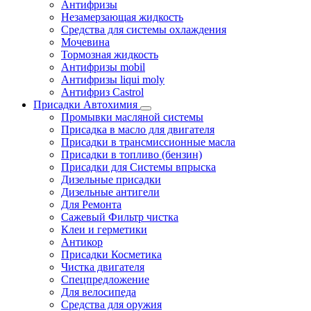
Антифризы
Незамерзающая жидкость
Средства для системы охлаждения
Мочевина
Тормозная жидкость
Антифризы mobil
Антифризы liqui moly
Антифриз Castrol
Присадки Автохимия
Промывки масляной системы
Присадка в масло для двигателя
Присадки в трансмиссионные масла
Присадки в топливо (бензин)
Присадки для Системы впрыска
Дизельные присадки
Дизельные антигели
Для Ремонта
Сажевый Фильтр чистка
Клеи и герметики
Антикор
Присадки Косметика
Чистка двигателя
Спецпредложение
Для велосипеда
Средства для оружия