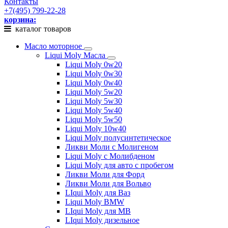
Контакты
+7(495) 799-22-28
корзина:
каталог товаров
Масло моторное
Liqui Moly Масла
Liqui Moly 0w20
Liqui Moly 0w30
Liqui Moly 0w40
Liqui Moly 5w20
Liqui Moly 5w30
Liqui Moly 5w40
Liqui Moly 5w50
Liqui Moly 10w40
Liqui Moly полусинтетическое
Ликви Моли с Молигеном
Liqui Moly с Молибденом
Liqui Moly для авто с пробегом
Ликви Моли для Форд
Ликви Моли для Вольво
LIqui Moly для Ваз
Liqui Moly BMW
LIqui Moly для MB
LIqui Moly дизельное