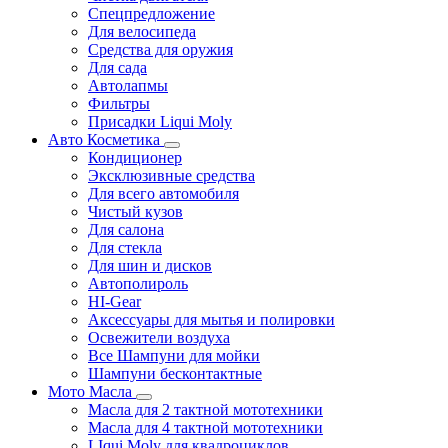
Спецпредложение
Для велосипеда
Средства для оружия
Для сада
Автолапмы
Фильтры
Присадки Liqui Moly
Авто Косметика
Кондиционер
Эксклюзивные средства
Для всего автомобиля
Чистый кузов
Для салона
Для стекла
Для шин и дисков
Автополироль
HI-Gear
Аксессуары для мытья и полировки
Освежители воздуха
Все Шампуни для мойки
Шампуни бесконтактные
Мото Масла
Масла для 2 тактной мототехники
Масла для 4 тактной мототехники
LIqui Moly для квадроциклов