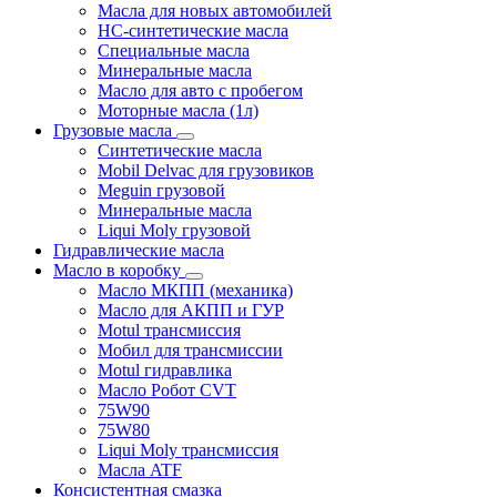
Масла для новых автомобилей
HC-синтетические масла
Специальные масла
Минеральные масла
Масло для авто с пробегом
Моторные масла (1л)
Грузовые масла
Синтетические масла
Mobil Delvac для грузовиков
Meguin грузовой
Минеральные масла
Liqui Moly грузовой
Гидравлические масла
Масло в коробку
Масло МКПП (механика)
Масло для АКПП и ГУР
Motul трансмиссия
Мобил для трансмиссии
Motul гидравлика
Масло Робот CVT
75W90
75W80
Liqui Moly трансмиссия
Масла ATF
Консистентная смазка