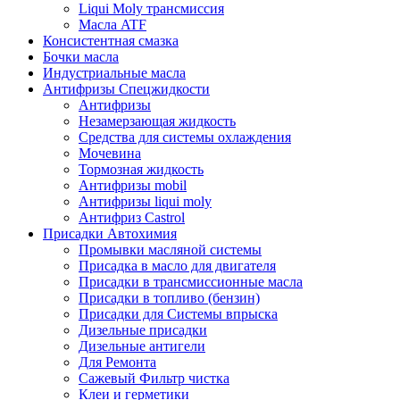
Liqui Moly трансмиссия
Масла ATF
Консистентная смазка
Бочки масла
Индустриальные масла
Антифризы Спецжидкости
Антифризы
Незамерзающая жидкость
Средства для системы охлаждения
Мочевина
Тормозная жидкость
Антифризы mobil
Антифризы liqui moly
Антифриз Castrol
Присадки Автохимия
Промывки масляной системы
Присадка в масло для двигателя
Присадки в трансмиссионные масла
Присадки в топливо (бензин)
Присадки для Системы впрыска
Дизельные присадки
Дизельные антигели
Для Ремонта
Сажевый Фильтр чистка
Клеи и герметики