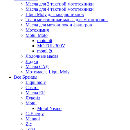
Масла для 2 тактной мототехники
Масла для 4 тактной мототехники
LIqui Moly для квадроциклов
Трансмиссионные масла для мотоциклов
Масла для мотовилок и фильтров
Мотохимия
Motul Moto
motul 4t
MOTUL 300V
motul 2t
Лодочные масла
Лодки
Масла САД
Мотомасла Liqui Moly
Все Бренды
Liqui moly
Castrol
Масла Elf
Лукойл
Motul
Motul Nismo
G-Energy
Mannol
Zic
Total