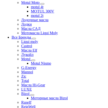
Motul Moto
motul 4t
MOTUL 300V
motul 2t
Лодочные масла
Лодки
Масла САД
Мотомасла Liqui Moly
Все Бренды
Liqui moly
Castrol
Масла Elf
Лукойл
Motul
Motul Nismo
G-Energy
Mannol
Zic
Total
Масла Hi-Gear
LUXE
Bizol
Моторные масла Bizol
Ruseff
ReinWell