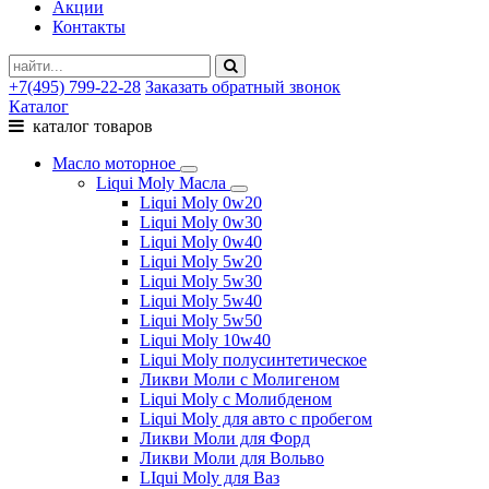
Акции
Контакты
+7(495) 799-22-28
Заказать обратный звонок
Каталог
каталог товаров
Масло моторное
Liqui Moly Масла
Liqui Moly 0w20
Liqui Moly 0w30
Liqui Moly 0w40
Liqui Moly 5w20
Liqui Moly 5w30
Liqui Moly 5w40
Liqui Moly 5w50
Liqui Moly 10w40
Liqui Moly полусинтетическое
Ликви Моли с Молигеном
Liqui Moly с Молибденом
Liqui Moly для авто с пробегом
Ликви Моли для Форд
Ликви Моли для Вольво
LIqui Moly для Ваз