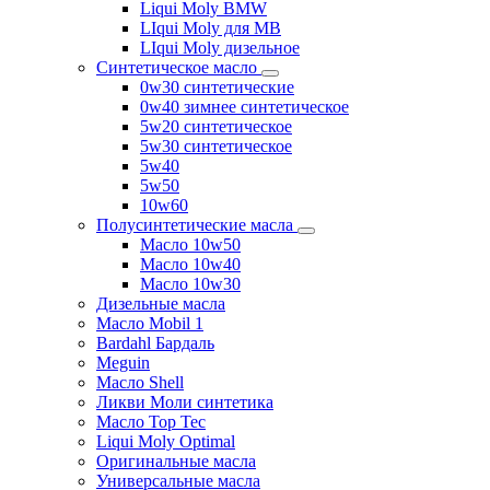
Liqui Moly BMW
LIqui Moly для MB
LIqui Moly дизельное
Синтетическое масло
0w30 синтетические
0w40 зимнее синтетическое
5w20 синтетическое
5w30 синтетическое
5w40
5w50
10w60
Полусинтетические масла
Масло 10w50
Масло 10w40
Масло 10w30
Дизельные масла
Масло Mobil 1
Bardahl Бардаль
Meguin
Масло Shell
Ликви Моли синтетика
Масло Top Tec
Liqui Moly Optimal
Оригинальные масла
Универсальные масла