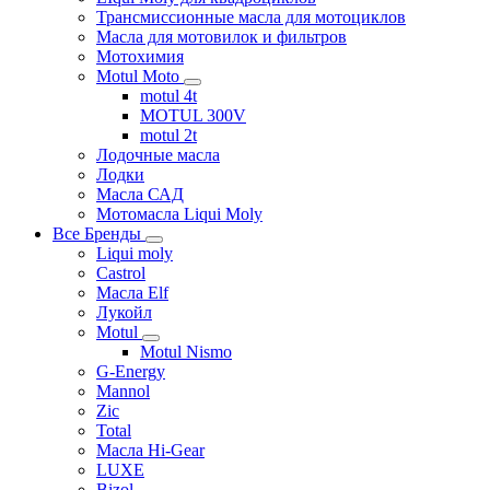
Трансмиссионные масла для мотоциклов
Масла для мотовилок и фильтров
Мотохимия
Motul Moto
motul 4t
MOTUL 300V
motul 2t
Лодочные масла
Лодки
Масла САД
Мотомасла Liqui Moly
Все Бренды
Liqui moly
Castrol
Масла Elf
Лукойл
Motul
Motul Nismo
G-Energy
Mannol
Zic
Total
Масла Hi-Gear
LUXE
Bizol