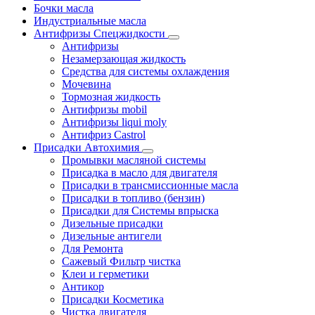
Бочки масла
Индустриальные масла
Антифризы Спецжидкости
Антифризы
Незамерзающая жидкость
Средства для системы охлаждения
Мочевина
Тормозная жидкость
Антифризы mobil
Антифризы liqui moly
Антифриз Castrol
Присадки Автохимия
Промывки масляной системы
Присадка в масло для двигателя
Присадки в трансмиссионные масла
Присадки в топливо (бензин)
Присадки для Системы впрыска
Дизельные присадки
Дизельные антигели
Для Ремонта
Сажевый Фильтр чистка
Клеи и герметики
Антикор
Присадки Косметика
Чистка двигателя