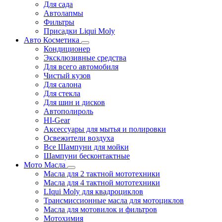
Для сада
Автолапмы
Фильтры
Присадки Liqui Moly
Авто Косметика
Кондиционер
Эксклюзивные средства
Для всего автомобиля
Чистый кузов
Для салона
Для стекла
Для шин и дисков
Автополироль
HI-Gear
Аксессуары для мытья и полировки
Освежители воздуха
Все Шампуни для мойки
Шампуни бесконтактные
Мото Масла
Масла для 2 тактной мототехники
Масла для 4 тактной мототехники
LIqui Moly для квадроциклов
Трансмиссионные масла для мотоциклов
Масла для мотовилок и фильтров
Мотохимия