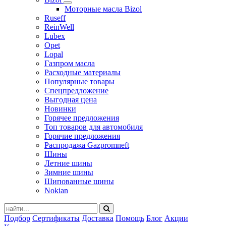
Моторные масла Bizol
Ruseff
ReinWell
Lubex
Opet
Lopal
Газпром масла
Расходные материалы
Популярные товары
Спецпредложение
Выгодная цена
Новинки
Горячее предложения
Топ товаров для автомобиля
Горячие предложения
Распродажа Gazpromneft
Шины
Летние шины
Зимние шины
Шипованные шины
Nokian
Подбор
Сертификаты
Доставка
Помощь
Блог
Акции