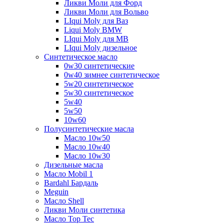
Ликви Моли для Форд
Ликви Моли для Вольво
LIqui Moly для Ваз
Liqui Moly BMW
LIqui Moly для MB
LIqui Moly дизельное
Синтетическое масло
0w30 синтетические
0w40 зимнее синтетическое
5w20 синтетическое
5w30 синтетическое
5w40
5w50
10w60
Полусинтетические масла
Масло 10w50
Масло 10w40
Масло 10w30
Дизельные масла
Масло Mobil 1
Bardahl Бардаль
Meguin
Масло Shell
Ликви Моли синтетика
Масло Top Tec