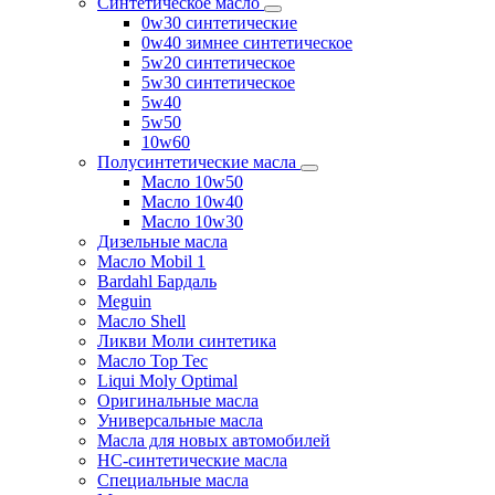
Синтетическое масло
0w30 синтетические
0w40 зимнее синтетическое
5w20 синтетическое
5w30 синтетическое
5w40
5w50
10w60
Полусинтетические масла
Масло 10w50
Масло 10w40
Масло 10w30
Дизельные масла
Масло Mobil 1
Bardahl Бардаль
Meguin
Масло Shell
Ликви Моли синтетика
Масло Top Tec
Liqui Moly Optimal
Оригинальные масла
Универсальные масла
Масла для новых автомобилей
HC-синтетические масла
Специальные масла