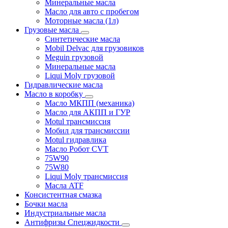
Минеральные масла
Масло для авто с пробегом
Моторные масла (1л)
Грузовые масла
Синтетические масла
Mobil Delvac для грузовиков
Meguin грузовой
Минеральные масла
Liqui Moly грузовой
Гидравлические масла
Масло в коробку
Масло МКПП (механика)
Масло для АКПП и ГУР
Motul трансмиссия
Мобил для трансмиссии
Motul гидравлика
Масло Робот CVT
75W90
75W80
Liqui Moly трансмиссия
Масла ATF
Консистентная смазка
Бочки масла
Индустриальные масла
Антифризы Спецжидкости