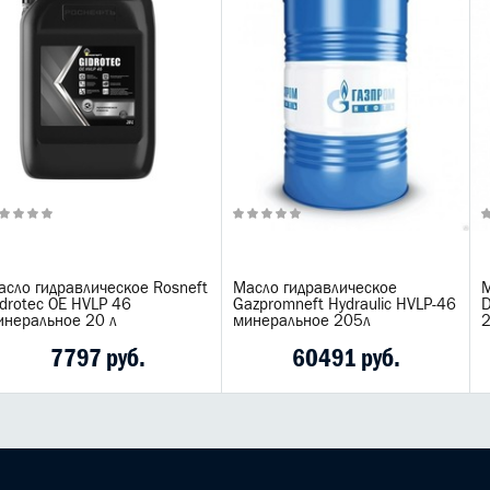
асло гидравлическое Rosneft
Масло гидравлическое
М
idrotec OE HVLP 46
Gazpromneft Hydraulic HVLP-46
D
инеральное 20 л
минеральное 205л
7797 руб.
60491 руб.