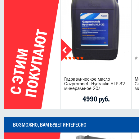
Т
С
Э
Т
И
М
П
О
К
У
П
А
Ю
дравлическое масло
Гидравлическое масло
М
zpromneft Hydraulic HLP 46
Gazpromneft Hydraulic HLP 32
Ga
неральное 205л
минеральное 20л
м
39052 руб.
4990 руб.
ВОЗМОЖНО, ВАМ БУДЕТ ИНТЕРЕСНО