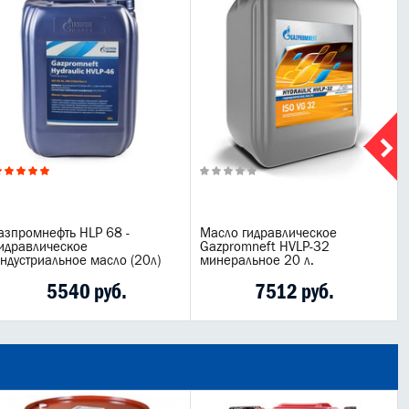
азпромнефть HLP 68 -
Масло гидравлическое
идравлическое
Gazpromneft HVLP-32
ндустриальное масло (20л)
минеральное 20 л.
5540 руб.
7512 руб.