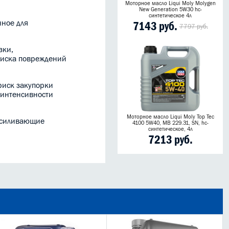
Моторное масло Liqui Moly Molygen
New Generation 5W30 hc-
синтетическое 4л
нное для
7143 руб.
7797 руб.
зки,
риска повреждений
риск закупорки
 интенсивности
Моторное масло Liqui Moly Top Tec
 усиливающие
4100 5W40, MB 229.31, SN, hc-
синтетическое, 4л
7213 руб.