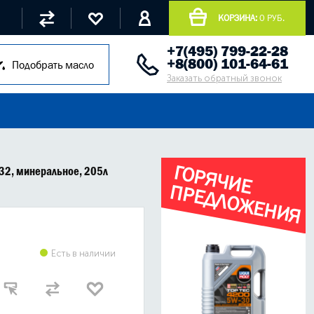
КОРЗИНА:
0 РУБ.
+7(495) 799-22-28
+8(800) 101-64-61
Подобрать масло
Заказать обратный звонок
Г
О
Р
Я
Ч
И
Е
Р
Е
Д
Л
О
Ж
Е
Н
И
Я
-32, минеральное, 205л
П
Есть в наличии