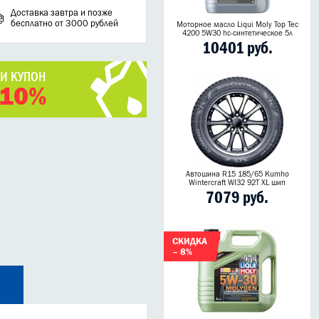
Доставка завтра и позже
бесплатно от 3000 рублей
Моторное масло Liqui Moly Top Tec
4200 5W30 hc-синтетическое 5л
10401 руб.
ЧИ КУПОН
 10%
Автошина R15 185/65 Kumho
Wintercraft WI32 92T XL шип
7079 руб.
СКИДКА
– 8%