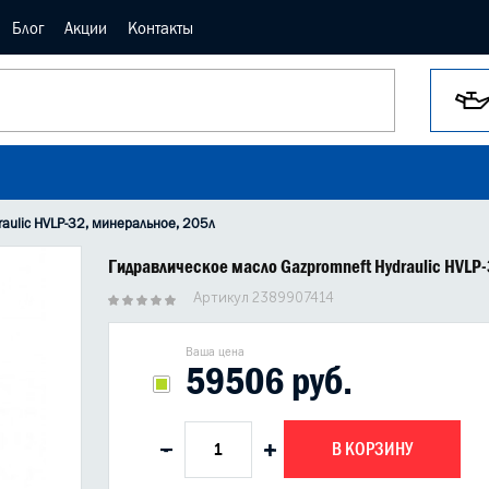
Блог
Акции
Контакты
aulic HVLP-32, минеральное, 205л
Гидравлическое масло Gazpromneft Hydraulic HVLP
Артикул 2389907414
Ваша цена
59506 руб.
В КОРЗИНУ
-
+