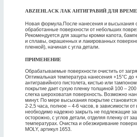
ABZIEHLACK ЛАК АНТИГРАВИЙ ДЛЯ ВРЕ
Новая формула.После нанесения и высыхания о
обработанные поверхности от небольших повре
Рекомендуется для защиты кромки капота, бампе
и сплавы, окрашенных и лакированных поверхнос
пленкой), начиная с угла детали.
ПРИМЕНЕНИЕ
Обрабатываемые поверхности очистить от загря
Оптимальная температура нанесения +15°C до 
антигравийного пистолета, кистью или тампоно
покрытие дает сухую пленку толщиной 100 – 20
слегка шероховатая поверхность. Возможно нан
минут. По мере высыхания покрытие становится 
2-2,5 часа, полное – 4-6 часов, в зависимости о
необходимо надежно закрыть не подлежащие защ
осторожно, с углов детали, отделяя пленку от 
температурах. Очистка и обезжиривание поверх
MOLY, артикул 1653.