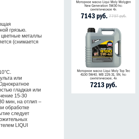
Моторное масло Liqui Moly Molygen
New Generation 5W30 hc-
синтетическое 4л
7143 руб.
7797 руб.
ающая
ной грязью.
, цветные металлы
яется (снимается
Моторное масло Liqui Moly Top Tec
10°C.
4100 5W40, MB 229.31, SN, hc-
ульта или
синтетическое, 4л
7213 руб.
 Однократное
остью гладкая или
чение 15-30
0 мин, на отлип –
При обработке
ытие следует
ложительных
телем LIQUI