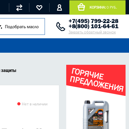
КОРЗИНА:
0 РУБ.
+7(495) 799-22-28
+8(800) 101-64-61
Подобрать масло
Заказать обратный звонок
Г
О
Р
Я
Ч
И
Е
Р
Е
Д
Л
О
Ж
Е
Н
И
Я
й защиты
П
Нет в наличии