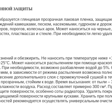
МЕННОЙ ЗАЩИТЫ
бразуется глянцевая прозрачная лаковая пленка, защищ
ждений камешками, песком, насекомыми, гудроном и дорож
ров, порогов, колесных арок. Может наноситься на черные
тях, пластмассах и стекле. При необходимости легко удал
знений и обезжирить. Не наносить при температуре ниже +
+25°C. Может наноситься распылением при помощи краскоп
м. При необходимости, возможно разбавление водой до 5%.
0 мкм, в зависимости от режима распыления возможна полн
есение дополнительного слоя с промежуточной сушкой в те
прозрачным, стойким к воде. Время высыхания: от пыли – 3
т влажности воздуха. Расход составляет примерно 300 гм². 
ите поверхности, особенно соты радиатора. Удалять покр
защищаемой поверхности крупными кусками. Хранить при по
ностей рекомендуется осуществлять универсальным очисти