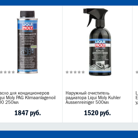
асло для кондиционеров
Наружный очиститель
L
qui Moly PAG Klimaanlagenoil
радиатора Liqui Moly Kuhler
E
00 250мл
Aussenreiniger 500мл
у
1847 руб.
1520 руб.