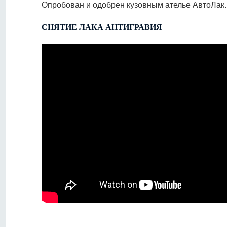
Опробован и одобрен кузовным ателье АвтоЛак
СНЯТИЕ ЛАКА АНТИГРАВИЯ