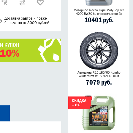
Моторное масло Liqui Moly Top Tec
4200 5W30 hc-синтетическое 5л
10401 руб.
Доставка завтра и позже
бесплатно от 3000 рублей
ЧИ КУПОН
 10%
Автошина R15 185/65 Kumho
Wintercraft WI32 92T XL шип
7079 руб.
СКИДКА
– 8%