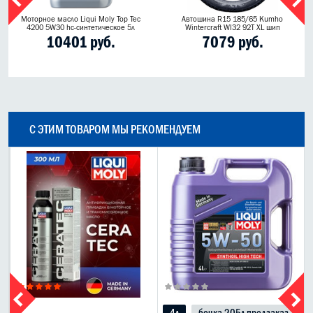
Моторное масло Liqui Moly Top Tec
Автошина R15 185/65 Kumho
4200 5W30 hc-синтетическое 5л
Wintercraft WI32 92T XL шип
10401 руб.
7079 руб.
С ЭТИМ ТОВАРОМ МЫ РЕКОМЕНДУЕМ
4л
бочка 205л предзаказ