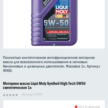
МАСЛО В КОРОБКУ
КОНСИСТЕНТНАЯ СМАЗКА
БОЧКИ МАСЛА
ИНДУСТРИАЛЬНЫЕ МАСЛА
АНТИФРИЗЫ СПЕЦЖИДКОСТИ
Полностью синтетическое антифрикционное моторное
ПРИСАДКИ АВТОХИМИЯ
масло для всесезонного использования в легковых
бензиновых и дизельных двигателях. Фасовка 1л. Артикул
АВТО КОСМЕТИКА
9066.
МОТО МАСЛА
Моторное масло Liqui Moly Synthoil High Tech 5W50
синтетическое 1л
ВСЕ БРЕНДЫ
Артикул 9066
Нет в наличии