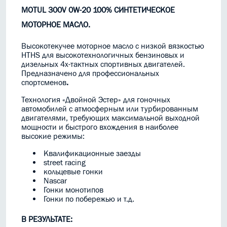
MOTUL 300V 0W-20
100
% СИНТЕТИЧЕСКОЕ
МОТОРНОЕ МАСЛО
.
Высокотекучее моторное масло с низкой вязкостью
HTHS для высокотехнологичных бензиновых и
дизельных 4х-тактных спортивных двигателей.
Предназначено для профессиональных
спортсменов
.
Технология
«Двойной Эстер»
для гоночных
автомобилей
с атмосферным
или
турбированным
двигателями
,
требующих максимальной
выходной
мощности
и быстрого вхождения в наиболее
высокие режимы:
Квалификационные заезды
street racing
кольцевые гонки
Nascar
Гонки монотипов
Гонки по побережью и т.д.
В РЕЗУЛЬТАТЕ: