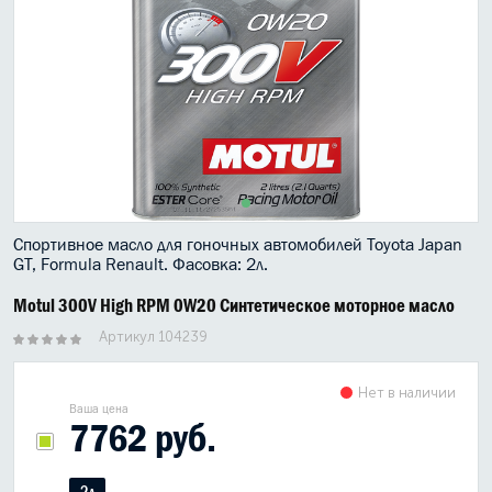
МАСЛО В КОРОБКУ
КОНСИСТЕНТНАЯ СМАЗКА
БОЧКИ МАСЛА
ИНДУСТРИАЛЬНЫЕ МАСЛА
АНТИФРИЗЫ СПЕЦЖИДКОСТИ
Спортивное масло для гоночных автомобилей Toyota Japan
GT, Formula Renault. Фасовка: 2л.
ПРИСАДКИ АВТОХИМИЯ
Motul 300V High RPM 0W20 Синтетическое моторное масло
АВТО КОСМЕТИКА
Артикул 104239
МОТО МАСЛА
Нет в наличии
Ваша цена
ВСЕ БРЕНДЫ
7762 руб.
2л