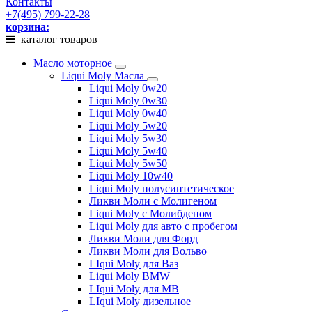
Контакты
+7(495) 799-22-28
корзина:
каталог товаров
Масло моторное
Liqui Moly Масла
Liqui Moly 0w20
Liqui Moly 0w30
Liqui Moly 0w40
Liqui Moly 5w20
Liqui Moly 5w30
Liqui Moly 5w40
Liqui Moly 5w50
Liqui Moly 10w40
Liqui Moly полусинтетическое
Ликви Моли с Молигеном
Liqui Moly с Молибденом
Liqui Moly для авто с пробегом
Ликви Моли для Форд
Ликви Моли для Вольво
LIqui Moly для Ваз
Liqui Moly BMW
LIqui Moly для MB
LIqui Moly дизельное