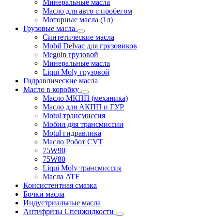
Минеральные масла
Масло для авто с пробегом
Моторные масла (1л)
Грузовые масла
Синтетические масла
Mobil Delvac для грузовиков
Meguin грузовой
Минеральные масла
Liqui Moly грузовой
Гидравлические масла
Масло в коробку
Масло МКПП (механика)
Масло для АКПП и ГУР
Motul трансмиссия
Мобил для трансмиссии
Motul гидравлика
Масло Робот CVT
75W90
75W80
Liqui Moly трансмиссия
Масла ATF
Консистентная смазка
Бочки масла
Индустриальные масла
Антифризы Спецжидкости