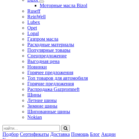
Моторные масла Bizol
Ruseff
ReinWell
Lubex
Opet
Lopal
Газпром масла
Расходные материалы
Популярные товары
Спецпредложение
Выгодная цена
Новинки
Горячее предложения
Топ товаров для автомобиля
Горячие предложения
Распродажа Gazpromneft
Шины
Летние шины
Зимние шины
Шипованные шины
Nokian
Подбор
Сертификаты
Доставка
Помощь
Блог
Акции