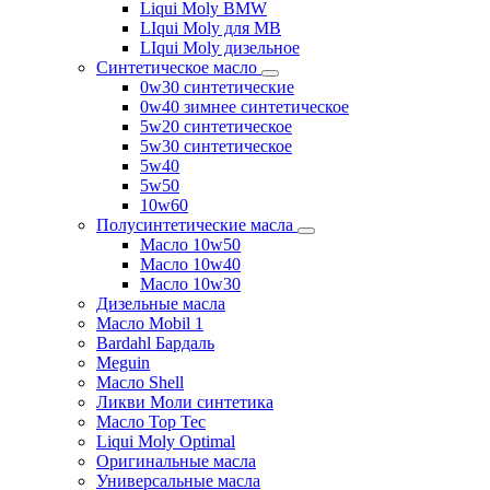
Liqui Moly BMW
LIqui Moly для MB
LIqui Moly дизельное
Синтетическое масло
0w30 синтетические
0w40 зимнее синтетическое
5w20 синтетическое
5w30 синтетическое
5w40
5w50
10w60
Полусинтетические масла
Масло 10w50
Масло 10w40
Масло 10w30
Дизельные масла
Масло Mobil 1
Bardahl Бардаль
Meguin
Масло Shell
Ликви Моли синтетика
Масло Top Tec
Liqui Moly Optimal
Оригинальные масла
Универсальные масла