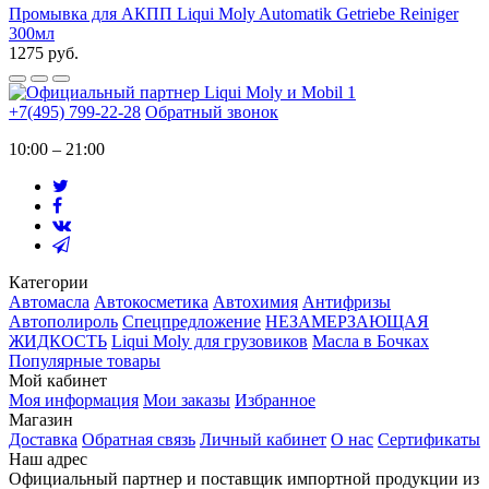
Промывка для АКПП Liqui Moly Automatik Getriebe Reiniger
300мл
1275 руб.
+7(495) 799-22-28
Обратный звонок
10:00 – 21:00
Категории
Автомасла
Автокосметика
Автохимия
Антифризы
Автополироль
Спецпредложение
НЕЗАМЕРЗАЮЩАЯ
ЖИДКОСТЬ
Liqui Moly для грузовиков
Масла в Бочках
Популярные товары
Мой кабинет
Моя информация
Мои заказы
Избранное
Магазин
Доставка
Обратная связь
Личный кабинет
О нас
Сертификаты
Наш адрес
Официальный партнер и поставщик импортной продукции из