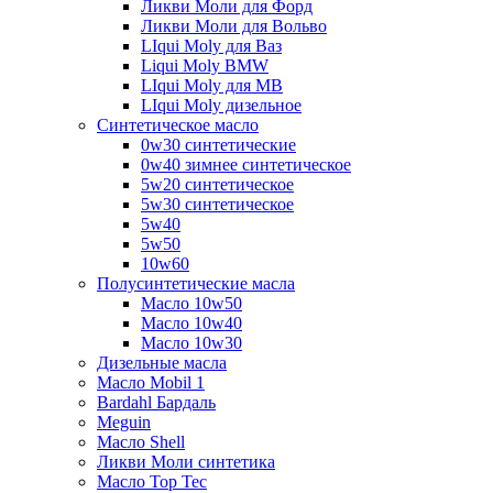
Ликви Моли для Форд
Ликви Моли для Вольво
LIqui Moly для Ваз
Liqui Moly BMW
LIqui Moly для MB
LIqui Moly дизельное
Синтетическое масло
0w30 синтетические
0w40 зимнее синтетическое
5w20 синтетическое
5w30 синтетическое
5w40
5w50
10w60
Полусинтетические масла
Масло 10w50
Масло 10w40
Масло 10w30
Дизельные масла
Масло Mobil 1
Bardahl Бардаль
Meguin
Масло Shell
Ликви Моли синтетика
Масло Top Tec