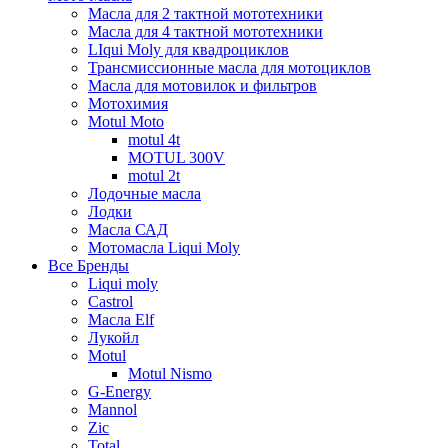
Масла для 2 тактной мототехники
Масла для 4 тактной мототехники
LIqui Moly для квадроциклов
Трансмиссионные масла для мотоциклов
Масла для мотовилок и фильтров
Мотохимия
Motul Moto
motul 4t
MOTUL 300V
motul 2t
Лодочные масла
Лодки
Масла САД
Мотомасла Liqui Moly
Все Бренды
Liqui moly
Castrol
Масла Elf
Лукойл
Motul
Motul Nismo
G-Energy
Mannol
Zic
Total