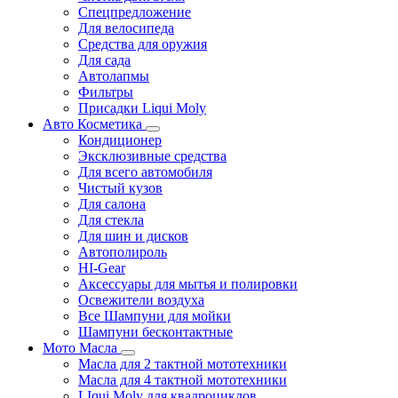
Спецпредложение
Для велосипеда
Средства для оружия
Для сада
Автолапмы
Фильтры
Присадки Liqui Moly
Авто Косметика
Кондиционер
Эксклюзивные средства
Для всего автомобиля
Чистый кузов
Для салона
Для стекла
Для шин и дисков
Автополироль
HI-Gear
Аксессуары для мытья и полировки
Освежители воздуха
Все Шампуни для мойки
Шампуни бесконтактные
Мото Масла
Масла для 2 тактной мототехники
Масла для 4 тактной мототехники
LIqui Moly для квадроциклов