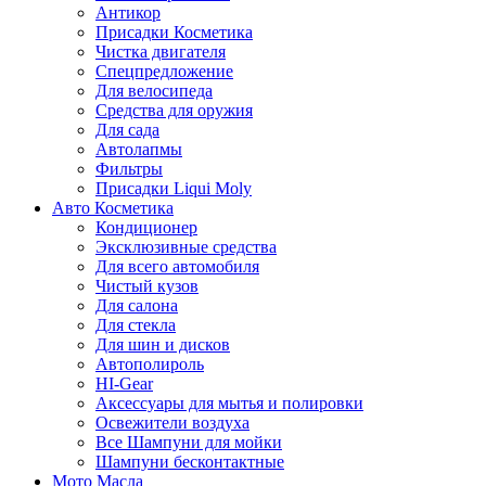
Антикор
Присадки Косметика
Чистка двигателя
Спецпредложение
Для велосипеда
Средства для оружия
Для сада
Автолапмы
Фильтры
Присадки Liqui Moly
Авто Косметика
Кондиционер
Эксклюзивные средства
Для всего автомобиля
Чистый кузов
Для салона
Для стекла
Для шин и дисков
Автополироль
HI-Gear
Аксессуары для мытья и полировки
Освежители воздуха
Все Шампуни для мойки
Шампуни бесконтактные
Мото Масла