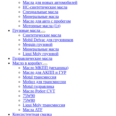
Масла для новых автомобилей
HC-синтетические масла
Специальные масла
Минеральные масла
Масло для авто с пробегом
Моторные масла (1л)
Грузовые масла
Синтетические масла
Mobil Delvac для грузовиков
Meguin грузовой
Минеральные масла
Liqui Moly грузовой
Гидравлические масла
Масло в коробку
Масло МКПП (механика)
Масло для АКПП и ГУР
Motul трансмиссия
Мобил для трансмиссии
Motul гидравлика
Масло Робот CVT
75W90
75W80
Liqui Moly трансмиссия
Масла ATF
Консистентная смазка