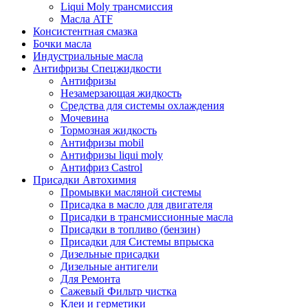
Liqui Moly трансмиссия
Масла ATF
Консистентная смазка
Бочки масла
Индустриальные масла
Антифризы Спецжидкости
Антифризы
Незамерзающая жидкость
Средства для системы охлаждения
Мочевина
Тормозная жидкость
Антифризы mobil
Антифризы liqui moly
Антифриз Castrol
Присадки Автохимия
Промывки масляной системы
Присадка в масло для двигателя
Присадки в трансмиссионные масла
Присадки в топливо (бензин)
Присадки для Системы впрыска
Дизельные присадки
Дизельные антигели
Для Ремонта
Сажевый Фильтр чистка
Клеи и герметики