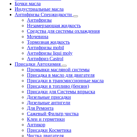
Бочки масла
Индустриальные масла
Антифризы Спецжидкости
Антифризы
Незамерзающая жидкость
Средства для системы охлаждения
Мочевина
Тормозная жидкость
Антифризы mobil
Антифризы liqui moly
Антифриз Castrol
Присадки Автохимия
Промывки масляной системы
Присадка в масло для двигателя
Присадки в трансмиссионные масла
Присадки в топливо (бензин)
Присадки для Системы впрыска
Дизельные присадки
Дизельные антигели
Для Ремонта
Сажевый Фильтр чистка
Клеи и герметики
Антикор
Присадки Косметика
Чистка двигателя