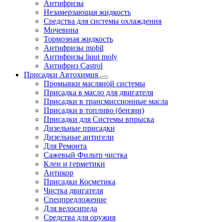
Антифризы
Незамерзающая жидкость
Средства для системы охлаждения
Мочевина
Тормозная жидкость
Антифризы mobil
Антифризы liqui moly
Антифриз Castrol
Присадки Автохимия
Промывки масляной системы
Присадка в масло для двигателя
Присадки в трансмиссионные масла
Присадки в топливо (бензин)
Присадки для Системы впрыска
Дизельные присадки
Дизельные антигели
Для Ремонта
Сажевый Фильтр чистка
Клеи и герметики
Антикор
Присадки Косметика
Чистка двигателя
Спецпредложение
Для велосипеда
Средства для оружия