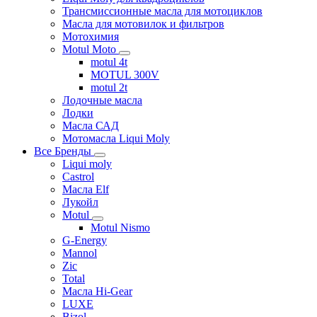
Трансмиссионные масла для мотоциклов
Масла для мотовилок и фильтров
Мотохимия
Motul Moto
motul 4t
MOTUL 300V
motul 2t
Лодочные масла
Лодки
Масла САД
Мотомасла Liqui Moly
Все Бренды
Liqui moly
Castrol
Масла Elf
Лукойл
Motul
Motul Nismo
G-Energy
Mannol
Zic
Total
Масла Hi-Gear
LUXE
Bizol