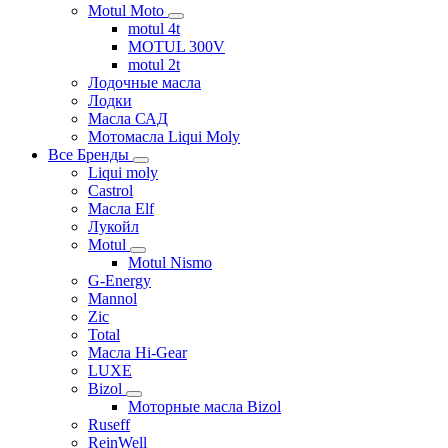
Motul Moto
motul 4t
MOTUL 300V
motul 2t
Лодочные масла
Лодки
Масла САД
Мотомасла Liqui Moly
Все Бренды
Liqui moly
Castrol
Масла Elf
Лукойл
Motul
Motul Nismo
G-Energy
Mannol
Zic
Total
Масла Hi-Gear
LUXE
Bizol
Моторные масла Bizol
Ruseff
ReinWell