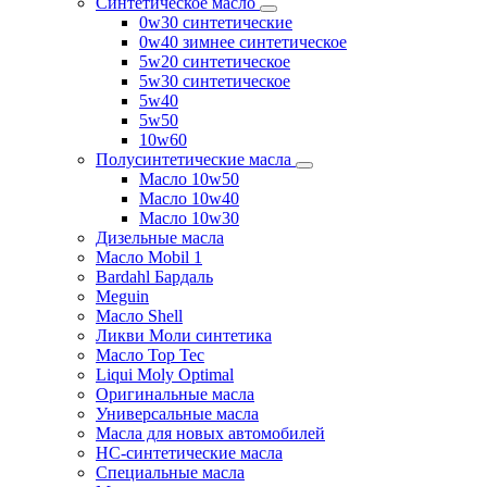
Синтетическое масло
0w30 синтетические
0w40 зимнее синтетическое
5w20 синтетическое
5w30 синтетическое
5w40
5w50
10w60
Полусинтетические масла
Масло 10w50
Масло 10w40
Масло 10w30
Дизельные масла
Масло Mobil 1
Bardahl Бардаль
Meguin
Масло Shell
Ликви Моли синтетика
Масло Top Tec
Liqui Moly Optimal
Оригинальные масла
Универсальные масла
Масла для новых автомобилей
HC-синтетические масла
Специальные масла