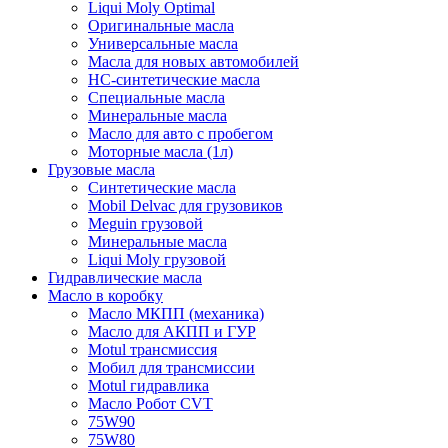
Liqui Moly Optimal
Оригинальные масла
Универсальные масла
Масла для новых автомобилей
HC-синтетические масла
Специальные масла
Минеральные масла
Масло для авто с пробегом
Моторные масла (1л)
Грузовые масла
Синтетические масла
Mobil Delvac для грузовиков
Meguin грузовой
Минеральные масла
Liqui Moly грузовой
Гидравлические масла
Масло в коробку
Масло МКПП (механика)
Масло для АКПП и ГУР
Motul трансмиссия
Мобил для трансмиссии
Motul гидравлика
Масло Робот CVT
75W90
75W80