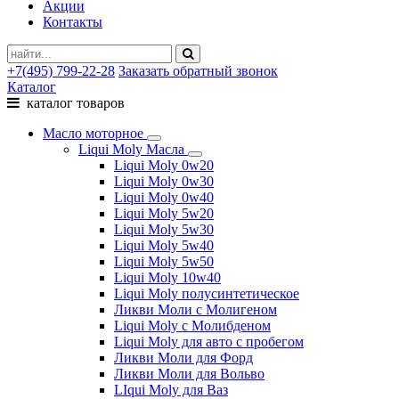
Акции
Контакты
+7(495) 799-22-28
Заказать обратный звонок
Каталог
каталог товаров
Масло моторное
Liqui Moly Масла
Liqui Moly 0w20
Liqui Moly 0w30
Liqui Moly 0w40
Liqui Moly 5w20
Liqui Moly 5w30
Liqui Moly 5w40
Liqui Moly 5w50
Liqui Moly 10w40
Liqui Moly полусинтетическое
Ликви Моли с Молигеном
Liqui Moly с Молибденом
Liqui Moly для авто с пробегом
Ликви Моли для Форд
Ликви Моли для Вольво
LIqui Moly для Ваз