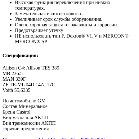
Высокая функция переключения при низких
температурах.
Замечательная износостойкость.
Увеличивает срок службы оборудования.
Очень хорошая защита от ржавчины и коррозии.
Предотвращает утечку
НЕ использовать тип F, Dexron® VI, V и MERCON®
MERCON® SP
Спецификация:
Allison C4: Allison TES 389
MB 236.5
MAN 339F
ZF TE-ML 04D 14A, 17C
Voith 55,6335
По автомобилю
GM
Состав
Минеральное
Бренд
Castrol
Вид масла
для АКПП
Вид трансмиссии
АКПП
горячие предложения