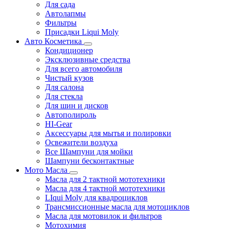
Для сада
Автолапмы
Фильтры
Присадки Liqui Moly
Авто Косметика
Кондиционер
Эксклюзивные средства
Для всего автомобиля
Чистый кузов
Для салона
Для стекла
Для шин и дисков
Автополироль
HI-Gear
Аксессуары для мытья и полировки
Освежители воздуха
Все Шампуни для мойки
Шампуни бесконтактные
Мото Масла
Масла для 2 тактной мототехники
Масла для 4 тактной мототехники
LIqui Moly для квадроциклов
Трансмиссионные масла для мотоциклов
Масла для мотовилок и фильтров
Мотохимия