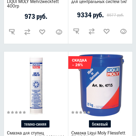
LIQUI MOLY Mehrzweckfett
для центральных систем 5кг
400гр
9334 руб.
973 руб.
8577 руб.
СКИДКА
– 28%
темно-синяя
бежевый
Смазка для ступиц
Смазка Liqui Moly Fliessfett