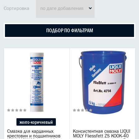
МАСЛО В КОРОБКУ
Сортировка
КОНСИСТЕНТНАЯ СМАЗКА
ПОДБОР ПО ФИЛЬТРАМ
БОЧКИ МАСЛА
ИНДУСТРИАЛЬНЫЕ МАСЛА
АНТИФРИЗЫ СПЕЦЖИДКОСТИ
ПРИСАДКИ АВТОХИМИЯ
АВТО КОСМЕТИКА
МОТО МАСЛА
ВСЕ БРЕНДЫ
желто-коричневый
Смазка для карданных
Консистентная смазка LIQUI
крестовин и подшипников
MOLY Fliessfett ZS KOOK-40