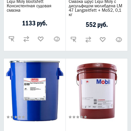
Liqui Moly Bootsfett
Смазка шрус Liqui Moly с
Консистентная судовая
дисульфидом молибдена LM
смазка
47 Langzeitfett + MoS2, 0,1
кг
1133 руб.
552 руб.