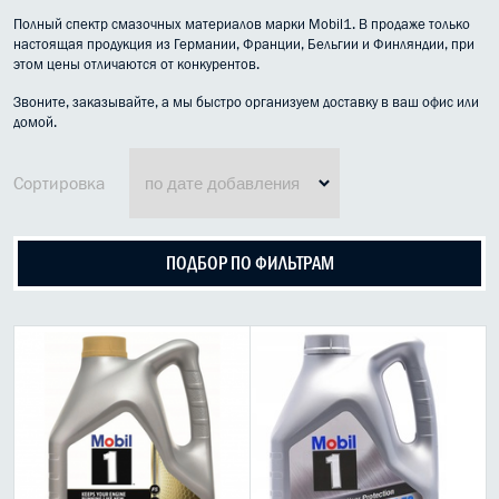
Дизельные масла
Полный спектр смазочных материалов марки Mobil1.
В продаже только
настоящая продукция из Германии, Франции, Бельгии и Финляндии, при
Масло Mobil 1
этом цены отличаются от конкурентов.
Bardahl Бардаль
Звоните, заказывайте, а мы быстро организуем доставку в ваш офис или
Meguin
домой.
Масло Shell
Ликви Моли синтетика
Сортировка
Масло Top Tec
Liqui Moly Optimal
Оригинальные масла
ПОДБОР ПО ФИЛЬТРАМ
Универсальные масла
Масла для новых автомобилей
HC-синтетические масла
Специальные масла
Минеральные масла
Масло для авто с пробегом
Моторные масла (1л)