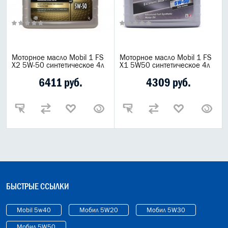
ГРУЗОВЫЕ МАСЛА
ГИДРАВЛИЧЕСКИЕ МАСЛА
МАСЛО В КОРОБКУ
Моторное масло Mobil 1 FS
Моторное масло Mobil 1 FS
X2 5W-50 синтетическое 4л
X1 5W50 синтетическое 4л
КОНСИСТЕНТНАЯ СМАЗКА
6411 руб.
4309 руб.
БОЧКИ МАСЛА
ИНДУСТРИАЛЬНЫЕ МАСЛА
АНТИФРИЗЫ СПЕЦЖИДКОСТИ
ПРИСАДКИ АВТОХИМИЯ
АВТО КОСМЕТИКА
БЫСТРЫЕ ССЫЛКИ
МОТО МАСЛА
Mobil 5w40
Мобил 5W20
Мобил 5W30
ВСЕ БРЕНДЫ
Мобил 5W50