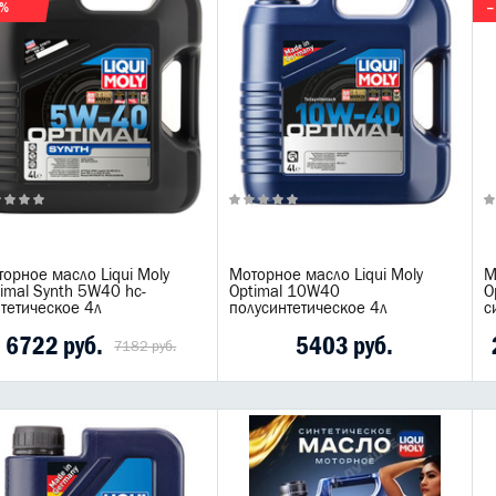
6%
–
орное масло Liqui Moly
Моторное масло Liqui Moly
М
imal Synth 5W40 hc-
Optimal 10W40
O
тетическое 4л
полусинтетическое 4л
с
6722 руб.
5403 руб.
7182 руб.