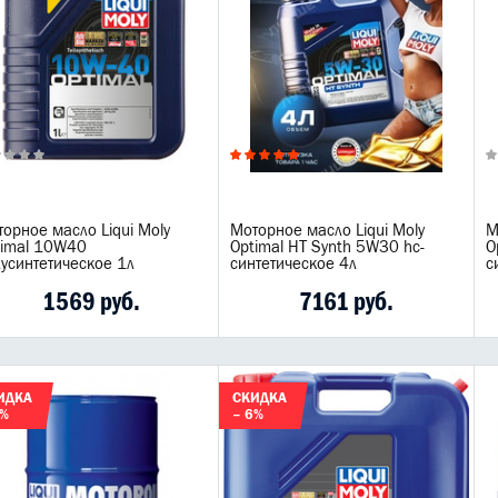
орное масло Liqui Moly
Моторное масло Liqui Moly
М
timal 10W40
Optimal HT Synth 5W30 hc-
O
усинтетическое 1л
синтетическое 4л
с
1569 руб.
7161 руб.
ИДКА
СКИДКА
2%
– 6%