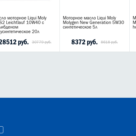
ло моторное Liqui Moly
Моторное масло Liqui Moly
М
2 Leichtlauf 10W40 с
Molygen New Generation 5W30
M
либденом
синтетическое 5л
h
усинтетическое 20л
28512 руб.
8372 руб.
30779 руб.
8618 руб.