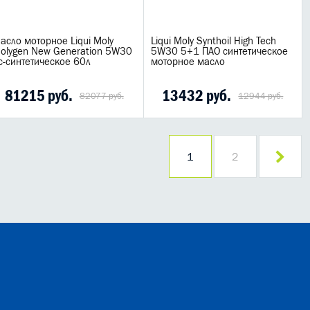
асло моторное Liqui Moly
Liqui Moly Synthoil High Tech
olygen New Generation 5W30
5W30 5+1 ПАО синтетическое
c-синтетическое 60л
моторное масло
81215 руб.
13432 руб.
82077 руб.
12944 руб.
1
2