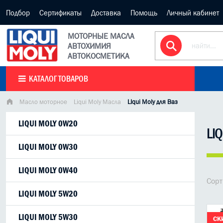
Подбор
Сертификаты
Доставка
Помощь
Личный кабинет
МОТОРНЫЕ МАСЛА
АВТОХИМИЯ
АВТОКОСМЕТИКА
КАТАЛОГ ТОВАРОВ
Масло моторное
Liqui Moly Масла
LIqui Moly для Ваз
LIQUI MOLY 0W20
LI
LIQUI MOLY 0W30
LIQUI MOLY 0W40
Сорт
LIQUI MOLY 5W20
LIQUI MOLY 5W30
СК