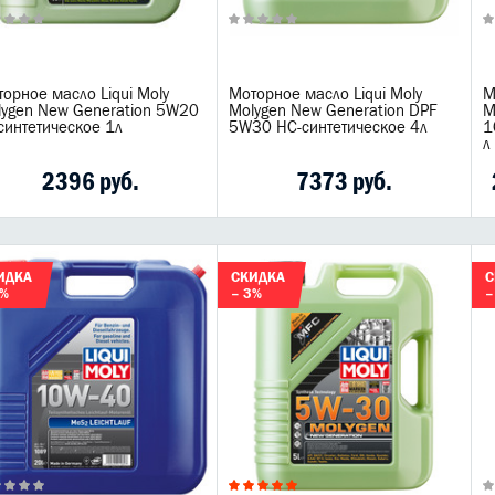
орное масло Liqui Moly
Моторное масло Liqui Moly
М
lygen New Generation 5W20
Molygen New Generation DPF
M
синтетическое 1л
5W30 НС-синтетическое 4л
1
л
2396 руб.
7373 руб.
ИДКА
СКИДКА
С
7%
– 3%
–