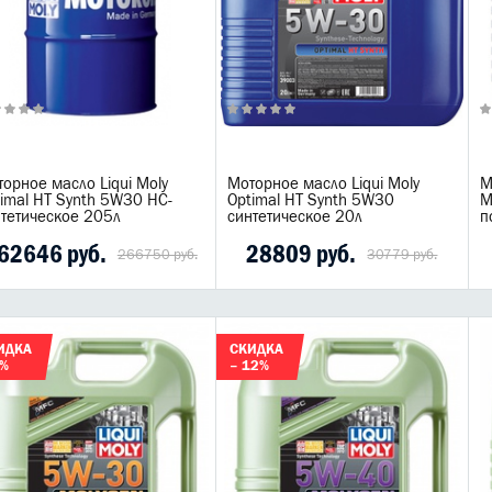
орное масло Liqui Moly
Моторное масло Liqui Moly
М
imal HT Synth 5W30 НС-
Optimal HT Synth 5W30
M
нтетическое 205л
синтетическое 20л
п
62646 руб.
28809 руб.
266750 руб.
30779 руб.
ИДКА
СКИДКА
8%
– 12%