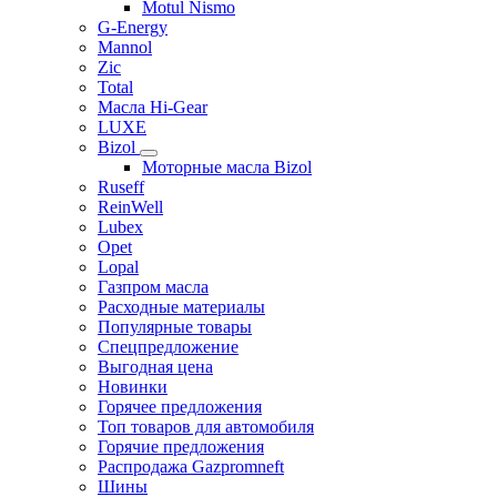
Motul Nismo
G-Energy
Mannol
Zic
Total
Масла Hi-Gear
LUXE
Bizol
Моторные масла Bizol
Ruseff
ReinWell
Lubex
Opet
Lopal
Газпром масла
Расходные материалы
Популярные товары
Спецпредложение
Выгодная цена
Новинки
Горячее предложения
Топ товаров для автомобиля
Горячие предложения
Распродажа Gazpromneft
Шины