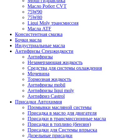
Motul гидравлика
Масло Робот CVT
75W90
75W80
Liqui Moly трансмиссия
Масла ATF
Консистентная смазка
Бочки масла
Индустриальные масла
Антифризы Спецжидкости
Антифризы
Незамерзающая жидкость
Средства для системы охлаждения
Мочевина
Тормозная жидкость
Антифризы mobil
Антифризы liqui moly
Антифриз Castrol
Присадки Автохимия
Промывки масляной системы
Присадка в масло для двигателя
Присадки в трансмиссионные масла
Присадки в топливо (бензин)
Присадки для Системы впрыска
Дизельные присадки