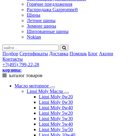
Горячие предложения
Распродажа Gazpromneft
Шины
Летние шины
Зимние шины
Шипованные шины
Nokian
Подбор
Сертификаты
Доставка
Помощь
Блог
Акции
Контакты
+7(495) 799-22-28
корзина:
каталог товаров
Масло моторное
Liqui Moly Масла
Liqui Moly 0w20
Liqui Moly 0w30
Liqui Moly 0w40
Liqui Moly 5w20
Liqui Moly 5w30
Liqui Moly 5w40
Liqui Moly 5w50
Liqui Moly 10w40