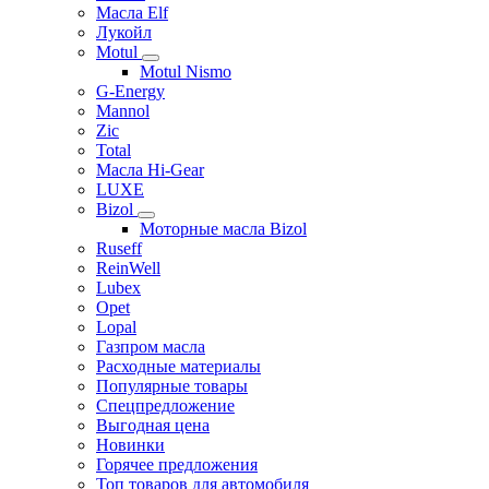
Масла Elf
Лукойл
Motul
Motul Nismo
G-Energy
Mannol
Zic
Total
Масла Hi-Gear
LUXE
Bizol
Моторные масла Bizol
Ruseff
ReinWell
Lubex
Opet
Lopal
Газпром масла
Расходные материалы
Популярные товары
Спецпредложение
Выгодная цена
Новинки
Горячее предложения
Топ товаров для автомобиля