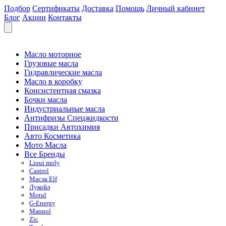
Подбор
Сертификаты
Доставка
Помощь
Личный кабинет
Блог
Акции
Контакты
Масло моторное
Грузовые масла
Гидравлические масла
Масло в коробку
Консистентная смазка
Бочки масла
Индустриальные масла
Антифризы Спецжидкости
Присадки Автохимия
Авто Косметика
Мото Масла
Все Бренды
Liqui moly
Castrol
Масла Elf
Лукойл
Motul
G-Energy
Mannol
Zic