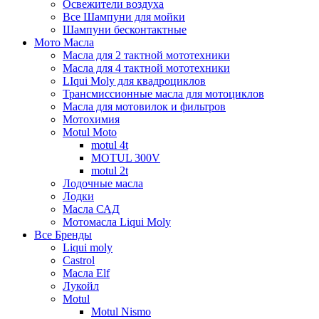
Освежители воздуха
Все Шампуни для мойки
Шампуни бесконтактные
Мото Масла
Масла для 2 тактной мототехники
Масла для 4 тактной мототехники
LIqui Moly для квадроциклов
Трансмиссионные масла для мотоциклов
Масла для мотовилок и фильтров
Мотохимия
Motul Moto
motul 4t
MOTUL 300V
motul 2t
Лодочные масла
Лодки
Масла САД
Мотомасла Liqui Moly
Все Бренды
Liqui moly
Castrol
Масла Elf
Лукойл
Motul
Motul Nismo