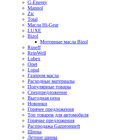
G-Energy
Mannol
Zic
Total
Масла Hi-Gear
LUXE
Bizol
Моторные масла Bizol
Ruseff
ReinWell
Lubex
Opet
Lopal
Газпром масла
Расходные материалы
Популярные товары
Спецпредложение
Выгодная цена
Новинки
Горячее предложения
Топ товаров для автомобиля
Горячие предложения
Распродажа Gazpromneft
Шины
Летние шины