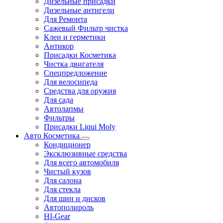
Дизельные присадки
Дизельные антигели
Для Ремонта
Сажевый Фильтр чистка
Клеи и герметики
Антикор
Присадки Косметика
Чистка двигателя
Спецпредложение
Для велосипеда
Средства для оружия
Для сада
Автолапмы
Фильтры
Присадки Liqui Moly
Авто Косметика
Кондиционер
Эксклюзивные средства
Для всего автомобиля
Чистый кузов
Для салона
Для стекла
Для шин и дисков
Автополироль
HI-Gear