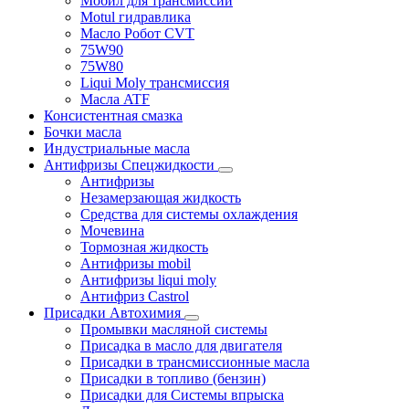
Мобил для трансмиссии
Motul гидравлика
Масло Робот CVT
75W90
75W80
Liqui Moly трансмиссия
Масла ATF
Консистентная смазка
Бочки масла
Индустриальные масла
Антифризы Спецжидкости
Антифризы
Незамерзающая жидкость
Средства для системы охлаждения
Мочевина
Тормозная жидкость
Антифризы mobil
Антифризы liqui moly
Антифриз Castrol
Присадки Автохимия
Промывки масляной системы
Присадка в масло для двигателя
Присадки в трансмиссионные масла
Присадки в топливо (бензин)
Присадки для Системы впрыска