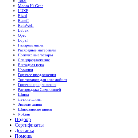
Total
Масла Hi-Gear
LUXE
Bizol
Ruseff
ReinWell
Lubex
Opet
Lopal
Газпром масла
Расходные материалы
Популярные товары
Спецпредложение
Выгодная цена
Новинки
Горячее предложения
Топ товаров для автомобиля
Горячие предложения
Распродажа Gazpromneft
Шины
Летние шины
Зимние шины
Шипованные шины
Nokian
Подбор
Сертификаты
Доставка
Помощь