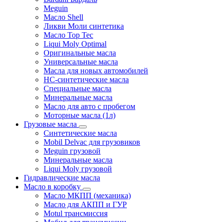
Meguin
Масло Shell
Ликви Моли синтетика
Масло Top Tec
Liqui Moly Optimal
Оригинальные масла
Универсальные масла
Масла для новых автомобилей
HC-синтетические масла
Специальные масла
Минеральные масла
Масло для авто с пробегом
Моторные масла (1л)
Грузовые масла
Синтетические масла
Mobil Delvac для грузовиков
Meguin грузовой
Минеральные масла
Liqui Moly грузовой
Гидравлические масла
Масло в коробку
Масло МКПП (механика)
Масло для АКПП и ГУР
Motul трансмиссия