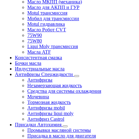
Масло МКПП (механика)
Масло для АКПП и ГУР
Motul трансмиссия
Мобил для трансмиссии
Motul гидравлика
Масло Робот CVT
75W90
75W80
Liqui Moly трансмиссия
Масла ATF
Консистентная смазка
Бочки масла
Индустриальные масла
Антифризы Спецжидкости
Антифризы
Незамерзающая жидкость
Средства для системы охлаждения
Мочевина
Тормозная жидкость
Антифризы mobil
Антифризы liqui moly
Антифриз Castrol
Присадки Автохимия
Промывки масляной системы
Присадка в масло для двигателя