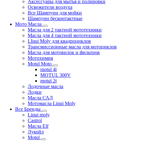
Аксессуары для мытья и полировки
Освежители воздуха
Все Шампуни для мойки
Шампуни бесконтактные
Мото Масла
Масла для 2 тактной мототехники
Масла для 4 тактной мототехники
LIqui Moly для квадроциклов
Трансмиссионные масла для мотоциклов
Масла для мотовилок и фильтров
Мотохимия
Motul Moto
motul 4t
MOTUL 300V
motul 2t
Лодочные масла
Лодки
Масла САД
Мотомасла Liqui Moly
Все Бренды
Liqui moly
Castrol
Масла Elf
Лукойл
Motul