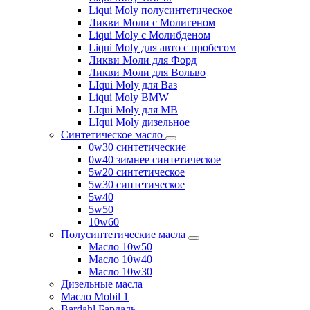
Liqui Moly полусинтетическое
Ликви Моли с Молигеном
Liqui Moly с Молибденом
Liqui Moly для авто с пробегом
Ликви Моли для Форд
Ликви Моли для Вольво
LIqui Moly для Ваз
Liqui Moly BMW
LIqui Moly для MB
LIqui Moly дизельное
Синтетическое масло
0w30 синтетические
0w40 зимнее синтетическое
5w20 синтетическое
5w30 синтетическое
5w40
5w50
10w60
Полусинтетические масла
Масло 10w50
Масло 10w40
Масло 10w30
Дизельные масла
Масло Mobil 1
Bardahl Бардаль