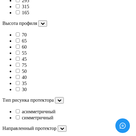
295
315
165
Высота профиля
70
65
60
55
45
75
50
40
35
30
Тип рисунка протектора
асимметричный
симметричный
Направленный протектор