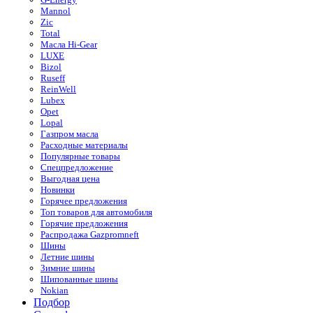
Mannol
Zic
Total
Масла Hi-Gear
LUXE
Bizol
Ruseff
ReinWell
Lubex
Opet
Lopal
Газпром масла
Расходные материалы
Популярные товары
Спецпредложение
Выгодная цена
Новинки
Горячее предложения
Топ товаров для автомобиля
Горячие предложения
Распродажа Gazpromneft
Шины
Летние шины
Зимние шины
Шипованные шины
Nokian
Подбор