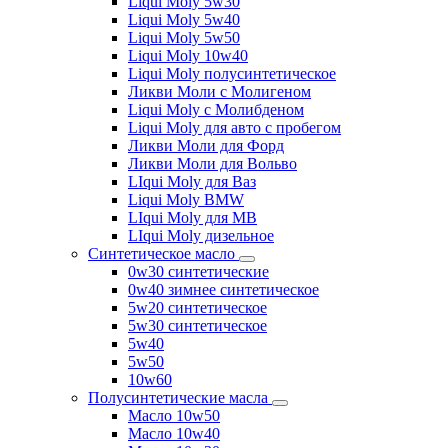
Liqui Moly 5w30
Liqui Moly 5w40
Liqui Moly 5w50
Liqui Moly 10w40
Liqui Moly полусинтетическое
Ликви Моли с Молигеном
Liqui Moly с Молибденом
Liqui Moly для авто с пробегом
Ликви Моли для Форд
Ликви Моли для Вольво
LIqui Moly для Ваз
Liqui Moly BMW
LIqui Moly для MB
LIqui Moly дизельное
Синтетическое масло
0w30 синтетические
0w40 зимнее синтетическое
5w20 синтетическое
5w30 синтетическое
5w40
5w50
10w60
Полусинтетические масла
Масло 10w50
Масло 10w40