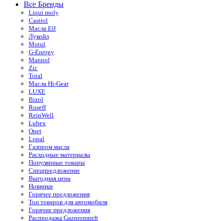
Все Бренды
Liqui moly
Castrol
Масла Elf
Лукойл
Motul
G-Energy
Mannol
Zic
Total
Масла Hi-Gear
LUXE
Bizol
Ruseff
ReinWell
Lubex
Opet
Lopal
Газпром масла
Расходные материалы
Популярные товары
Спецпредложение
Выгодная цена
Новинки
Горячее предложения
Топ товаров для автомобиля
Горячие предложения
Распродажа Gazpromneft