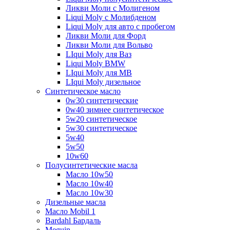
Ликви Моли с Молигеном
Liqui Moly с Молибденом
Liqui Moly для авто с пробегом
Ликви Моли для Форд
Ликви Моли для Вольво
LIqui Moly для Ваз
Liqui Moly BMW
LIqui Moly для MB
LIqui Moly дизельное
Синтетическое масло
0w30 синтетические
0w40 зимнее синтетическое
5w20 синтетическое
5w30 синтетическое
5w40
5w50
10w60
Полусинтетические масла
Масло 10w50
Масло 10w40
Масло 10w30
Дизельные масла
Масло Mobil 1
Bardahl Бардаль
Meguin