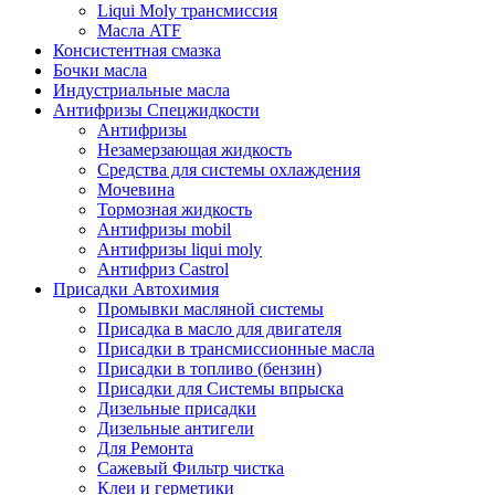
Liqui Moly трансмиссия
Масла ATF
Консистентная смазка
Бочки масла
Индустриальные масла
Антифризы Спецжидкости
Антифризы
Незамерзающая жидкость
Средства для системы охлаждения
Мочевина
Тормозная жидкость
Антифризы mobil
Антифризы liqui moly
Антифриз Castrol
Присадки Автохимия
Промывки масляной системы
Присадка в масло для двигателя
Присадки в трансмиссионные масла
Присадки в топливо (бензин)
Присадки для Системы впрыска
Дизельные присадки
Дизельные антигели
Для Ремонта
Сажевый Фильтр чистка
Клеи и герметики