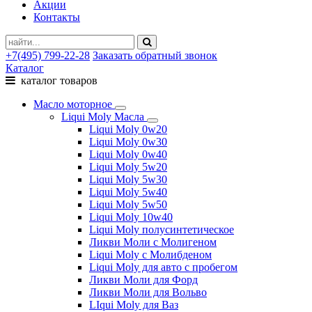
Акции
Контакты
+7(495) 799-22-28
Заказать обратный звонок
Каталог
каталог товаров
Масло моторное
Liqui Moly Масла
Liqui Moly 0w20
Liqui Moly 0w30
Liqui Moly 0w40
Liqui Moly 5w20
Liqui Moly 5w30
Liqui Moly 5w40
Liqui Moly 5w50
Liqui Moly 10w40
Liqui Moly полусинтетическое
Ликви Моли с Молигеном
Liqui Moly с Молибденом
Liqui Moly для авто с пробегом
Ликви Моли для Форд
Ликви Моли для Вольво
LIqui Moly для Ваз