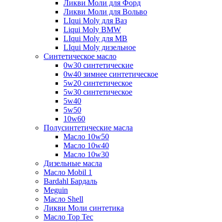
Ликви Моли для Форд
Ликви Моли для Вольво
LIqui Moly для Ваз
Liqui Moly BMW
LIqui Moly для MB
LIqui Moly дизельное
Синтетическое масло
0w30 синтетические
0w40 зимнее синтетическое
5w20 синтетическое
5w30 синтетическое
5w40
5w50
10w60
Полусинтетические масла
Масло 10w50
Масло 10w40
Масло 10w30
Дизельные масла
Масло Mobil 1
Bardahl Бардаль
Meguin
Масло Shell
Ликви Моли синтетика
Масло Top Tec