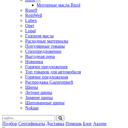
Моторные масла Bizol
Ruseff
ReinWell
Lubex
Opet
Lopal
Газпром масла
Расходные материалы
Популярные товары
Спецпредложение
Выгодная цена
Новинки
Горячее предложения
Топ товаров для автомобиля
Горячие предложения
Распродажа Gazpromneft
Шины
Летние шины
Зимние шины
Шипованные шины
Nokian
Подбор
Сертификаты
Доставка
Помощь
Блог
Акции