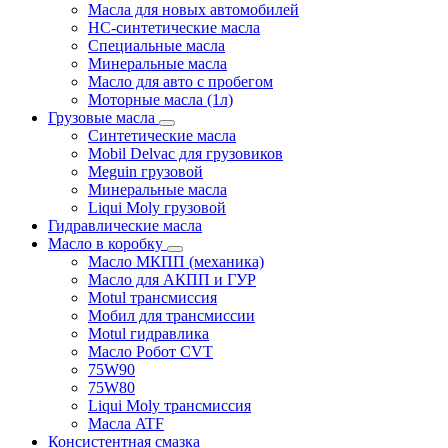
Масла для новых автомобилей
HC-синтетические масла
Специальные масла
Минеральные масла
Масло для авто с пробегом
Моторные масла (1л)
Грузовые масла
Синтетические масла
Mobil Delvac для грузовиков
Meguin грузовой
Минеральные масла
Liqui Moly грузовой
Гидравлические масла
Масло в коробку
Масло МКПП (механика)
Масло для АКПП и ГУР
Motul трансмиссия
Мобил для трансмиссии
Motul гидравлика
Масло Робот CVT
75W90
75W80
Liqui Moly трансмиссия
Масла ATF
Консистентная смазка