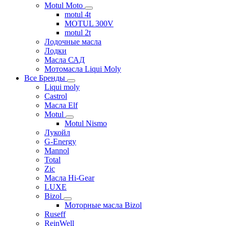
Motul Moto
motul 4t
MOTUL 300V
motul 2t
Лодочные масла
Лодки
Масла САД
Мотомасла Liqui Moly
Все Бренды
Liqui moly
Castrol
Масла Elf
Motul
Motul Nismo
Лукойл
G-Energy
Mannol
Total
Zic
Масла Hi-Gear
LUXE
Bizol
Моторные масла Bizol
Ruseff
ReinWell