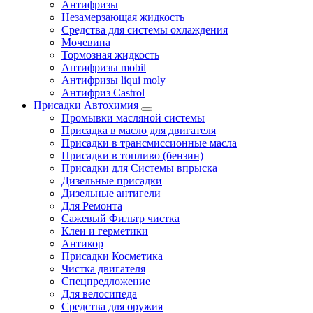
Антифризы
Незамерзающая жидкость
Средства для системы охлаждения
Мочевина
Тормозная жидкость
Антифризы mobil
Антифризы liqui moly
Антифриз Castrol
Присадки Автохимия
Промывки масляной системы
Присадка в масло для двигателя
Присадки в трансмиссионные масла
Присадки в топливо (бензин)
Присадки для Системы впрыска
Дизельные присадки
Дизельные антигели
Для Ремонта
Сажевый Фильтр чистка
Клеи и герметики
Антикор
Присадки Косметика
Чистка двигателя
Спецпредложение
Для велосипеда
Средства для оружия