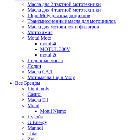
Масла для 2 тактной мототехники
Масла для 4 тактной мототехники
LIqui Moly для квадроциклов
Трансмиссионные масла для мотоциклов
Масла для мотовилок и фильтров
Мотохимия
Motul Moto
motul 4t
MOTUL 300V
motul 2t
Лодочные масла
Лодки
Масла САД
Мотомасла Liqui Moly
Все Бренды
Liqui moly
Castrol
Масла Elf
Motul
Motul Nismo
Лукойл
G-Energy
Mannol
Total
Zic