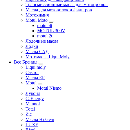
Трансмиссионные масла для мотоциклов
Масла для мотовилок и фильтров
Мотохимия
Motul Moto
motul 4t
MOTUL 300V
motul 2t
Лодочные масла
Лодки
Масла САД
Мотомасла Liqui Moly
Все Бренды
Liqui moly
Castrol
Масла Elf
Motul
Motul Nismo
Лукойл
G-Energy
Mannol
Total
Zic
Масла Hi-Gear
LUXE
Bizol