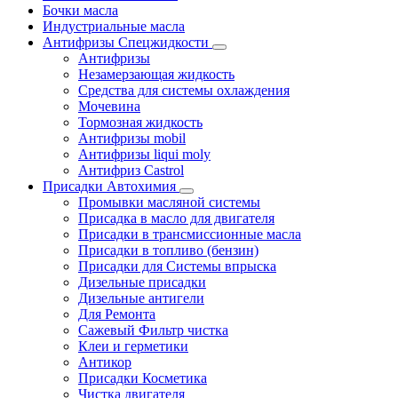
Бочки масла
Индустриальные масла
Антифризы Спецжидкости
Антифризы
Незамерзающая жидкость
Средства для системы охлаждения
Мочевина
Тормозная жидкость
Антифризы mobil
Антифризы liqui moly
Антифриз Castrol
Присадки Автохимия
Промывки масляной системы
Присадка в масло для двигателя
Присадки в трансмиссионные масла
Присадки в топливо (бензин)
Присадки для Системы впрыска
Дизельные присадки
Дизельные антигели
Для Ремонта
Сажевый Фильтр чистка
Клеи и герметики
Антикор
Присадки Косметика
Чистка двигателя