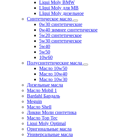
Liqui Moly BMW
LIqui Moly для MB
LIqui Moly дизельное
Синтетическое масло
0w30 синтетические
0w40 зимнее синтетическое
5w20 синтетическое
5w30 синтетическое
5w40
5w50
10w60
Полусинтетические масла
Масло 10w50
Масло 10w40
Масло 10w30
Дизельные масла
Масло Mobil 1
Bardahl Бардаль
Meguin
Масло Shell
Ликви Моли синтетика
Масло Top Tec
Liqui Moly Optimal
Оригинальные масла
Универсальные масла