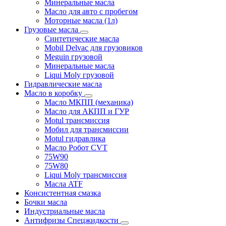
Минеральные масла
Масло для авто с пробегом
Моторные масла (1л)
Грузовые масла
Синтетические масла
Mobil Delvac для грузовиков
Meguin грузовой
Минеральные масла
Liqui Moly грузовой
Гидравлические масла
Масло в коробку
Масло МКПП (механика)
Масло для АКПП и ГУР
Motul трансмиссия
Мобил для трансмиссии
Motul гидравлика
Масло Робот CVT
75W90
75W80
Liqui Moly трансмиссия
Масла ATF
Консистентная смазка
Бочки масла
Индустриальные масла
Антифризы Спецжидкости