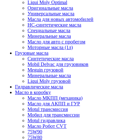
Liqui Moly Optimal
Оригинальные масла
Универсальные масла
Масла для новых автомобилей
HC-синтетические масла
Специальные масла
Минеральные масла
Масло для авто с пробегом
Моторные масла (1л)
Грузовые масла
Синтетические масла
Mobil Delvac для грузовиков
Meguin грузовой
Минеральные масла
Liqui Moly грузовой
Гидравлические масла
Масло в коробку
Масло МКПП (механика)
Масло для АКПП и ГУР
Motul трансмиссия
Мобил для трансмиссии
Motul гидравлика
Масло Робот CVT
75W90
75W80