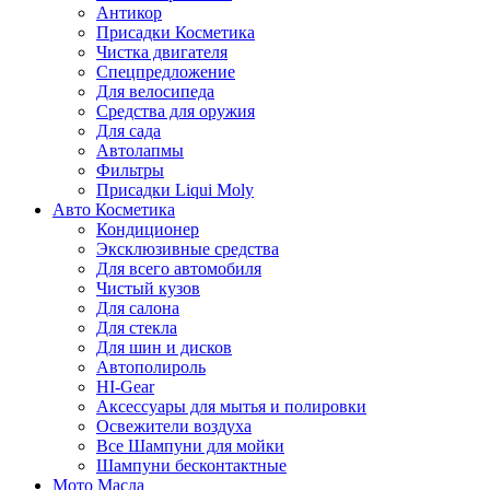
Антикор
Присадки Косметика
Чистка двигателя
Спецпредложение
Для велосипеда
Средства для оружия
Для сада
Автолапмы
Фильтры
Присадки Liqui Moly
Авто Косметика
Кондиционер
Эксклюзивные средства
Для всего автомобиля
Чистый кузов
Для салона
Для стекла
Для шин и дисков
Автополироль
HI-Gear
Аксессуары для мытья и полировки
Освежители воздуха
Все Шампуни для мойки
Шампуни бесконтактные
Мото Масла