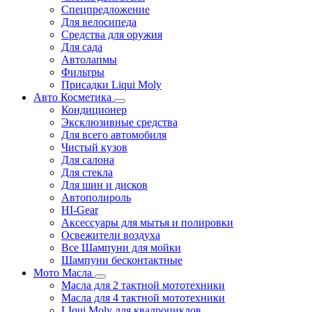
Спецпредложение
Для велосипеда
Средства для оружия
Для сада
Автолапмы
Фильтры
Присадки Liqui Moly
Авто Косметика
Кондиционер
Эксклюзивные средства
Для всего автомобиля
Чистый кузов
Для салона
Для стекла
Для шин и дисков
Автополироль
HI-Gear
Аксессуары для мытья и полировки
Освежители воздуха
Все Шампуни для мойки
Шампуни бесконтактные
Мото Масла
Масла для 2 тактной мототехники
Масла для 4 тактной мототехники
LIqui Moly для квадроциклов