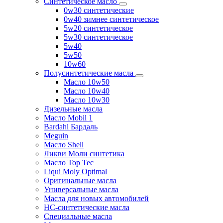
Синтетическое масло
0w30 синтетические
0w40 зимнее синтетическое
5w20 синтетическое
5w30 синтетическое
5w40
5w50
10w60
Полусинтетические масла
Масло 10w50
Масло 10w40
Масло 10w30
Дизельные масла
Масло Mobil 1
Bardahl Бардаль
Meguin
Масло Shell
Ликви Моли синтетика
Масло Top Tec
Liqui Moly Optimal
Оригинальные масла
Универсальные масла
Масла для новых автомобилей
HC-синтетические масла
Специальные масла