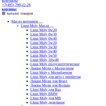
Контакты
+7(495) 799-22-28
корзина:
каталог товаров
Масло моторное
Liqui Moly Масла
Liqui Moly 0w20
Liqui Moly 0w30
Liqui Moly 0w40
Liqui Moly 5w20
Liqui Moly 5w30
Liqui Moly 5w40
Liqui Moly 5w50
Liqui Moly 10w40
Liqui Moly полусинтетическое
Ликви Моли с Молигеном
Liqui Moly с Молибденом
Liqui Moly для авто с пробегом
Ликви Моли для Форд
Ликви Моли для Вольво
LIqui Moly для Ваз
Liqui Moly BMW
LIqui Moly для MB
LIqui Moly дизельное