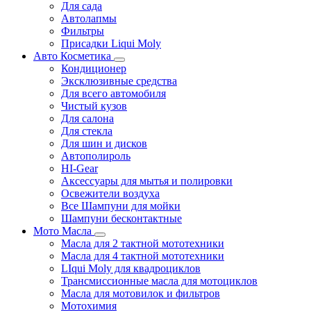
Для сада
Автолапмы
Фильтры
Присадки Liqui Moly
Авто Косметика
Кондиционер
Эксклюзивные средства
Для всего автомобиля
Чистый кузов
Для салона
Для стекла
Для шин и дисков
Автополироль
HI-Gear
Аксессуары для мытья и полировки
Освежители воздуха
Все Шампуни для мойки
Шампуни бесконтактные
Мото Масла
Масла для 2 тактной мототехники
Масла для 4 тактной мототехники
LIqui Moly для квадроциклов
Трансмиссионные масла для мотоциклов
Масла для мотовилок и фильтров
Мотохимия