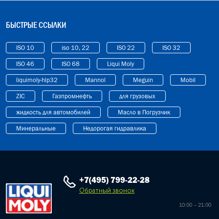
БЫСТРЫЕ ССЫЛКИ
ISO 10
iso 10, 22
ISO 22
ISO 32
ISO 46
ISO 68
Liqui Moly
liquimoly-hlp32
Mannol
Meguin
Mobil
ZIC
Газпромнефть
для грузовых
жидкость для автомобилей
Масло в Погрузчик
Минеральные
Недорогая гидравлика
+7(495) 799-22-28
Обратный звонок
10:00 – 21:00