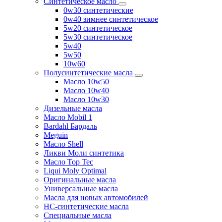
Синтетическое масло
0w30 синтетические
0w40 зимнее синтетическое
5w20 синтетическое
5w30 синтетическое
5w40
5w50
10w60
Полусинтетические масла
Масло 10w50
Масло 10w40
Масло 10w30
Дизельные масла
Масло Mobil 1
Bardahl Бардаль
Meguin
Масло Shell
Ликви Моли синтетика
Масло Top Tec
Liqui Moly Optimal
Оригинальные масла
Универсальные масла
Масла для новых автомобилей
HC-синтетические масла
Специальные масла