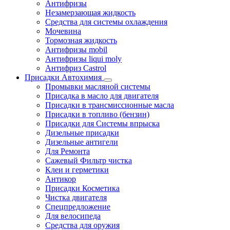
Антифризы
Незамерзающая жидкость
Средства для системы охлаждения
Мочевина
Тормозная жидкость
Антифризы mobil
Антифризы liqui moly
Антифриз Castrol
Присадки Автохимия
Промывки масляной системы
Присадка в масло для двигателя
Присадки в трансмиссионные масла
Присадки в топливо (бензин)
Присадки для Системы впрыска
Дизельные присадки
Дизельные антигели
Для Ремонта
Сажевый Фильтр чистка
Клеи и герметики
Антикор
Присадки Косметика
Чистка двигателя
Спецпредложение
Для велосипеда
Средства для оружия