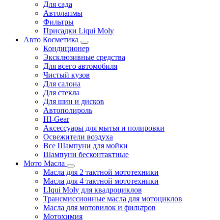
Для сада
Автолапмы
Фильтры
Присадки Liqui Moly
Авто Косметика
Кондиционер
Эксклюзивные средства
Для всего автомобиля
Чистый кузов
Для салона
Для стекла
Для шин и дисков
Автополироль
HI-Gear
Аксессуары для мытья и полировки
Освежители воздуха
Все Шампуни для мойки
Шампуни бесконтактные
Мото Масла
Масла для 2 тактной мототехники
Масла для 4 тактной мототехники
LIqui Moly для квадроциклов
Трансмиссионные масла для мотоциклов
Масла для мотовилок и фильтров
Мотохимия