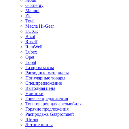
Motul
G-Energy
Mannol
Zic
Total
Масла Hi-Gear
LUXE
Bizol
Ruseff
ReinWell
Lubex
Opet
Lopal
Газпром масла
Расходные материалы
Популярные товары
Спецпредложение
Выгодная цена
Новинки
Горячее предложения
Топ товаров для автомобиля
Горячие предложения
Распродажа Gazpromneft
Шины
Летние шины