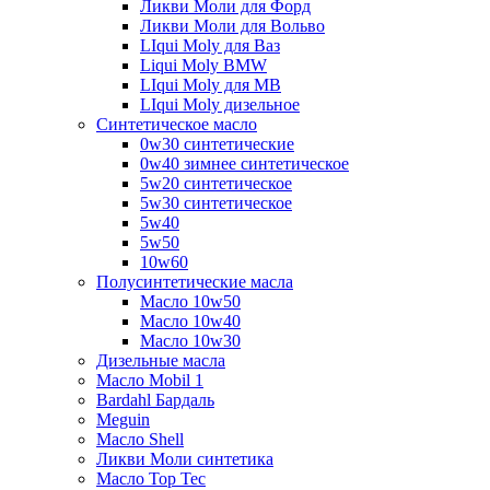
Ликви Моли для Форд
Ликви Моли для Вольво
LIqui Moly для Ваз
Liqui Moly BMW
LIqui Moly для MB
LIqui Moly дизельное
Синтетическое масло
0w30 синтетические
0w40 зимнее синтетическое
5w20 синтетическое
5w30 синтетическое
5w40
5w50
10w60
Полусинтетические масла
Масло 10w50
Масло 10w40
Масло 10w30
Дизельные масла
Масло Mobil 1
Bardahl Бардаль
Meguin
Масло Shell
Ликви Моли синтетика
Масло Top Tec