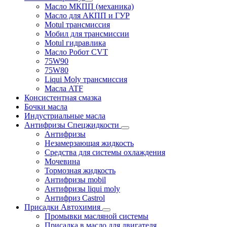
Масло МКПП (механика)
Масло для АКПП и ГУР
Motul трансмиссия
Мобил для трансмиссии
Motul гидравлика
Масло Робот CVT
75W90
75W80
Liqui Moly трансмиссия
Масла ATF
Консистентная смазка
Бочки масла
Индустриальные масла
Антифризы Спецжидкости
Антифризы
Незамерзающая жидкость
Средства для системы охлаждения
Мочевина
Тормозная жидкость
Антифризы mobil
Антифризы liqui moly
Антифриз Castrol
Присадки Автохимия
Промывки масляной системы
Присадка в масло для двигателя