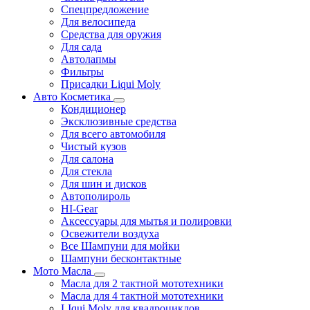
Спецпредложение
Для велосипеда
Средства для оружия
Для сада
Автолапмы
Фильтры
Присадки Liqui Moly
Авто Косметика
Кондиционер
Эксклюзивные средства
Для всего автомобиля
Чистый кузов
Для салона
Для стекла
Для шин и дисков
Автополироль
HI-Gear
Аксессуары для мытья и полировки
Освежители воздуха
Все Шампуни для мойки
Шампуни бесконтактные
Мото Масла
Масла для 2 тактной мототехники
Масла для 4 тактной мототехники
LIqui Moly для квадроциклов