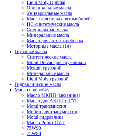
Liqui Moly Optimal
Оригинальные масла
Универсальные масла
Масла для новых автомобилей
HC-синтетические масла
Специальные масла
Минеральные масла
Масло для авто с пробегом
Моторные масла (1л)
Грузовые масла
Синтетические масла
Mobil Delvac для грузовиков
Meguin грузовой
Минеральные масла
Liqui Moly грузовой
Гидравлические масла
Масло в коробку
Масло МКПП (механика)
Масло для АКПП и ГУР
Motul трансмиссия
Мобил для трансмиссии
Motul гидравлика
Масло Робот CVT
75W90
75W80