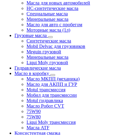
Масла для новых автомобилей
HC-синтетические масла
Специальные масла
Минеральные масла
Масло для авто с пробегом
Моторные масла (1л)
Грузовые масла
Синтетические масла
Mobil Delvac для грузовиков
Meguin грузовой
Минеральные масла
Liqui Moly грузовой
Гидравлические масла
Масло в коробку
Масло МКПП (механика)
Масло для АКПП и ГУР
Motul трансмиссия
Мобил для трансмиссии
Motul гидравлика
Масло Робот CVT
75W90
75W80
Liqui Moly трансмиссия
Масла ATF
Консистентная смазка