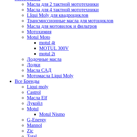
Масла для 2 тактной мототехники
Масла для 4 тактной мототехники
LIqui Moly для квадроциклов
Трансмиссионные масла для мотоциклов
Масла для мотовилок и фильтров
Мотохимия
Motul Moto
motul 4t
MOTUL 300V
motul 2t
Лодочные масла
Лодки
Масла САД
Мотомасла Liqui Moly
Все Бренды
Liqui moly
Castrol
Масла Elf
Лукойл
Motul
Motul Nismo
G-Energy
Mannol
Zic
Total