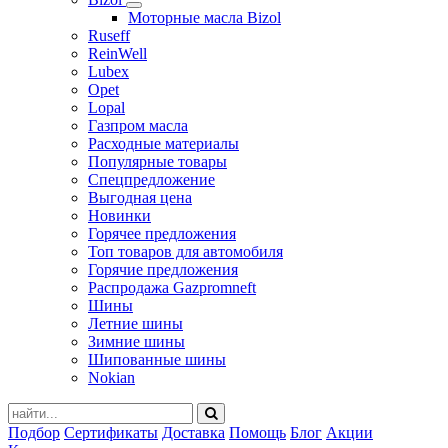
Моторные масла Bizol
Ruseff
ReinWell
Lubex
Opet
Lopal
Газпром масла
Расходные материалы
Популярные товары
Спецпредложение
Выгодная цена
Новинки
Горячее предложения
Топ товаров для автомобиля
Горячие предложения
Распродажа Gazpromneft
Шины
Летние шины
Зимние шины
Шипованные шины
Nokian
Подбор
Сертификаты
Доставка
Помощь
Блог
Акции