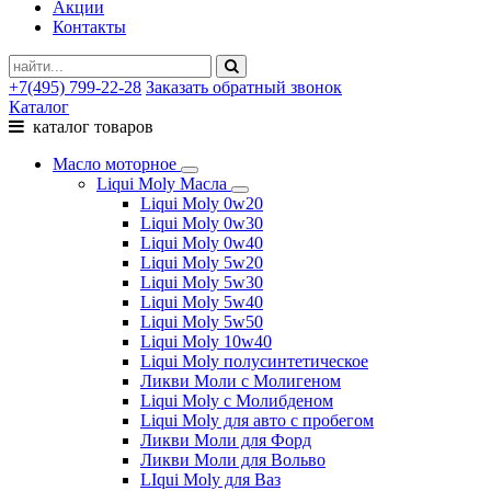
Акции
Контакты
+7(495) 799-22-28
Заказать обратный звонок
Каталог
каталог товаров
Масло моторное
Liqui Moly Масла
Liqui Moly 0w20
Liqui Moly 0w30
Liqui Moly 0w40
Liqui Moly 5w20
Liqui Moly 5w30
Liqui Moly 5w40
Liqui Moly 5w50
Liqui Moly 10w40
Liqui Moly полусинтетическое
Ликви Моли с Молигеном
Liqui Moly с Молибденом
Liqui Moly для авто с пробегом
Ликви Моли для Форд
Ликви Моли для Вольво
LIqui Moly для Ваз