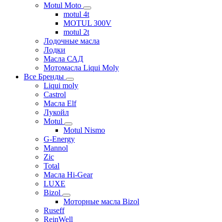
Motul Moto
motul 4t
MOTUL 300V
motul 2t
Лодочные масла
Лодки
Масла САД
Мотомасла Liqui Moly
Все Бренды
Liqui moly
Castrol
Масла Elf
Лукойл
Motul
Motul Nismo
G-Energy
Mannol
Zic
Total
Масла Hi-Gear
LUXE
Bizol
Моторные масла Bizol
Ruseff
ReinWell