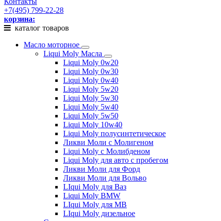
Контакты
+7(495) 799-22-28
корзина:
каталог товаров
Масло моторное
Liqui Moly Масла
Liqui Moly 0w20
Liqui Moly 0w30
Liqui Moly 0w40
Liqui Moly 5w20
Liqui Moly 5w30
Liqui Moly 5w40
Liqui Moly 5w50
Liqui Moly 10w40
Liqui Moly полусинтетическое
Ликви Моли с Молигеном
Liqui Moly с Молибденом
Liqui Moly для авто с пробегом
Ликви Моли для Форд
Ликви Моли для Вольво
LIqui Moly для Ваз
Liqui Moly BMW
LIqui Moly для MB
LIqui Moly дизельное