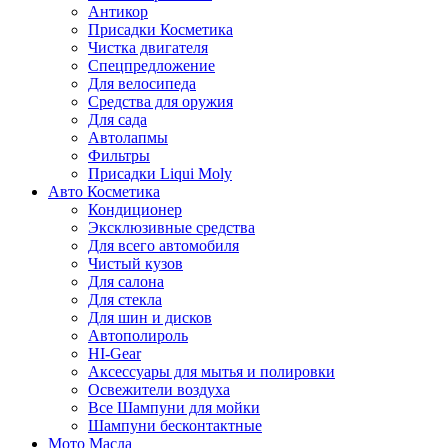
Антикор
Присадки Косметика
Чистка двигателя
Спецпредложение
Для велосипеда
Средства для оружия
Для сада
Автолапмы
Фильтры
Присадки Liqui Moly
Авто Косметика
Кондиционер
Эксклюзивные средства
Для всего автомобиля
Чистый кузов
Для салона
Для стекла
Для шин и дисков
Автополироль
HI-Gear
Аксессуары для мытья и полировки
Освежители воздуха
Все Шампуни для мойки
Шампуни бесконтактные
Мото Масла