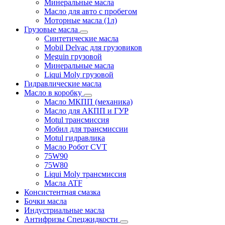
Минеральные масла
Масло для авто с пробегом
Моторные масла (1л)
Грузовые масла
Синтетические масла
Mobil Delvac для грузовиков
Meguin грузовой
Минеральные масла
Liqui Moly грузовой
Гидравлические масла
Масло в коробку
Масло МКПП (механика)
Масло для АКПП и ГУР
Motul трансмиссия
Мобил для трансмиссии
Motul гидравлика
Масло Робот CVT
75W90
75W80
Liqui Moly трансмиссия
Масла ATF
Консистентная смазка
Бочки масла
Индустриальные масла
Антифризы Спецжидкости