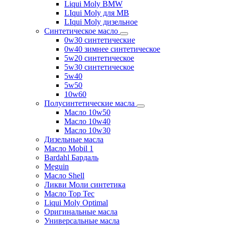
Liqui Moly BMW
LIqui Moly для MB
LIqui Moly дизельное
Синтетическое масло
0w30 синтетические
0w40 зимнее синтетическое
5w20 синтетическое
5w30 синтетическое
5w40
5w50
10w60
Полусинтетические масла
Масло 10w50
Масло 10w40
Масло 10w30
Дизельные масла
Масло Mobil 1
Bardahl Бардаль
Meguin
Масло Shell
Ликви Моли синтетика
Масло Top Tec
Liqui Moly Optimal
Оригинальные масла
Универсальные масла