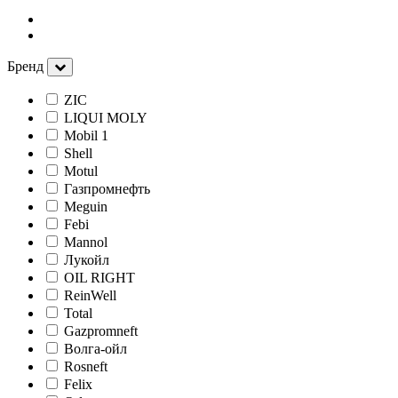
Бренд
ZIC
LIQUI MOLY
Mobil 1
Shell
Motul
Газпромнефть
Meguin
Febi
Mannol
Лукойл
OIL RIGHT
ReinWell
Total
Gazpromneft
Волга-ойл
Rosneft
Felix