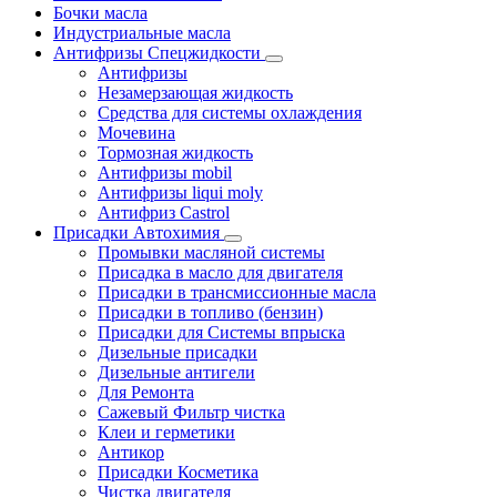
Бочки масла
Индустриальные масла
Антифризы Спецжидкости
Антифризы
Незамерзающая жидкость
Средства для системы охлаждения
Мочевина
Тормозная жидкость
Антифризы mobil
Антифризы liqui moly
Антифриз Castrol
Присадки Автохимия
Промывки масляной системы
Присадка в масло для двигателя
Присадки в трансмиссионные масла
Присадки в топливо (бензин)
Присадки для Системы впрыска
Дизельные присадки
Дизельные антигели
Для Ремонта
Сажевый Фильтр чистка
Клеи и герметики
Антикор
Присадки Косметика
Чистка двигателя