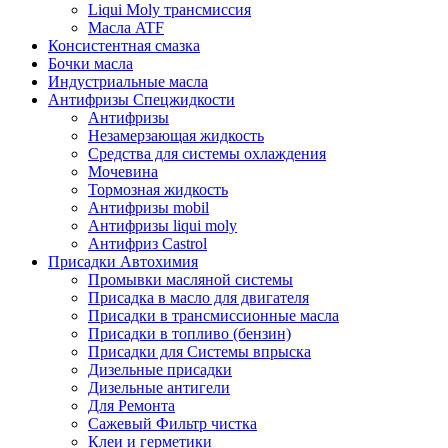
Liqui Moly трансмиссия
Масла ATF
Консистентная смазка
Бочки масла
Индустриальные масла
Антифризы Спецжидкости
Антифризы
Незамерзающая жидкость
Средства для системы охлаждения
Мочевина
Тормозная жидкость
Антифризы mobil
Антифризы liqui moly
Антифриз Castrol
Присадки Автохимия
Промывки масляной системы
Присадка в масло для двигателя
Присадки в трансмиссионные масла
Присадки в топливо (бензин)
Присадки для Системы впрыска
Дизельные присадки
Дизельные антигели
Для Ремонта
Сажевый Фильтр чистка
Клеи и герметики