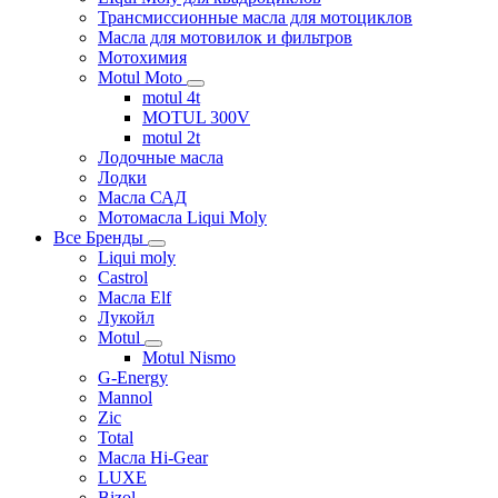
Трансмиссионные масла для мотоциклов
Масла для мотовилок и фильтров
Мотохимия
Motul Moto
motul 4t
MOTUL 300V
motul 2t
Лодочные масла
Лодки
Масла САД
Мотомасла Liqui Moly
Все Бренды
Liqui moly
Castrol
Масла Elf
Лукойл
Motul
Motul Nismo
G-Energy
Mannol
Zic
Total
Масла Hi-Gear
LUXE
Bizol