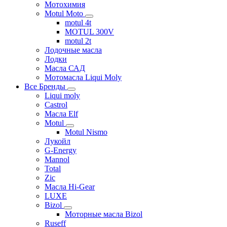
Мотохимия
Motul Moto
motul 4t
MOTUL 300V
motul 2t
Лодочные масла
Лодки
Масла САД
Мотомасла Liqui Moly
Все Бренды
Liqui moly
Castrol
Масла Elf
Motul
Motul Nismo
Лукойл
G-Energy
Mannol
Total
Zic
Масла Hi-Gear
LUXE
Bizol
Моторные масла Bizol
Ruseff