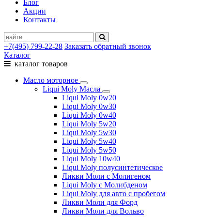
Блог
Акции
Контакты
+7(495) 799-22-28
Заказать обратный звонок
Каталог
каталог товаров
Масло моторное
Liqui Moly Масла
Liqui Moly 0w20
Liqui Moly 0w30
Liqui Moly 0w40
Liqui Moly 5w20
Liqui Moly 5w30
Liqui Moly 5w40
Liqui Moly 5w50
Liqui Moly 10w40
Liqui Moly полусинтетическое
Ликви Моли с Молигеном
Liqui Moly с Молибденом
Liqui Moly для авто с пробегом
Ликви Моли для Форд
Ликви Моли для Вольво