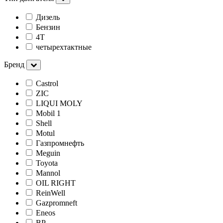
Дизель
Бензин
4Т
четырехтактные
Бренд
Castrol
ZIC
LIQUI MOLY
Mobil 1
Shell
Motul
Газпромнефть
Meguin
Toyota
Mannol
OIL RIGHT
ReinWell
Gazpromneft
Eneos
BP