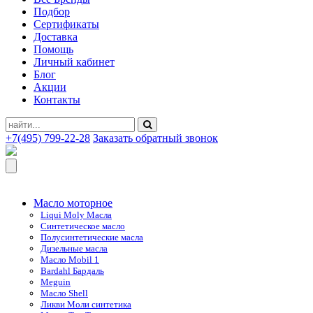
Подбор
Сертификаты
Доставка
Помощь
Личный кабинет
Блог
Акции
Контакты
+7(495) 799-22-28
Заказать обратный звонок
Масло моторное
Liqui Moly Масла
Синтетическое масло
Полусинтетические масла
Дизельные масла
Масло Mobil 1
Bardahl Бардаль
Meguin
Масло Shell
Ликви Моли синтетика