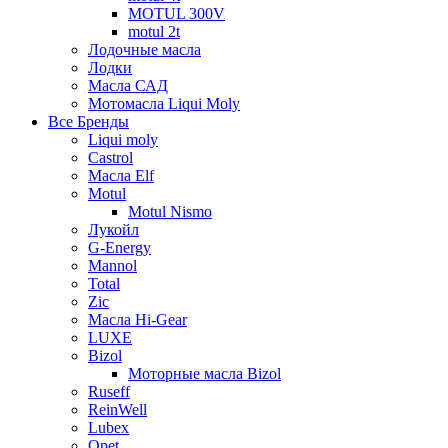
MOTUL 300V
motul 2t
Лодочные масла
Лодки
Масла САД
Мотомасла Liqui Moly
Все Бренды
Liqui moly
Castrol
Масла Elf
Motul
Motul Nismo
Лукойл
G-Energy
Mannol
Total
Zic
Масла Hi-Gear
LUXE
Bizol
Моторные масла Bizol
Ruseff
ReinWell
Lubex
Opet