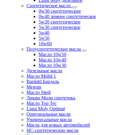
LIqui Moly дизельное
Синтетическое масло
0w30 синтетические
0w40 зимнее синтетическое
5w20 синтетическое
5w30 синтетическое
5w40
5w50
10w60
Полусинтетические масла
Масло 10w50
Масло 10w40
Масло 10w30
Дизельные масла
Масло Mobil 1
Bardahl Бардаль
Meguin
Масло Shell
Ликви Моли синтетика
Масло Top Tec
Liqui Moly Optimal
Оригинальные масла
Универсальные масла
Масла для новых автомобилей
HC-синтетические масла