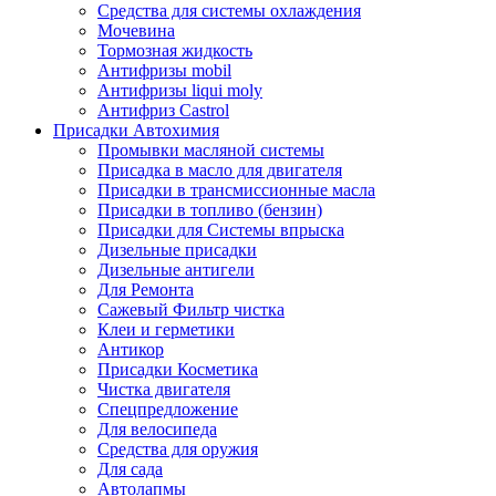
Средства для системы охлаждения
Мочевина
Тормозная жидкость
Антифризы mobil
Антифризы liqui moly
Антифриз Castrol
Присадки Автохимия
Промывки масляной системы
Присадка в масло для двигателя
Присадки в трансмиссионные масла
Присадки в топливо (бензин)
Присадки для Системы впрыска
Дизельные присадки
Дизельные антигели
Для Ремонта
Сажевый Фильтр чистка
Клеи и герметики
Антикор
Присадки Косметика
Чистка двигателя
Спецпредложение
Для велосипеда
Средства для оружия
Для сада
Автолапмы