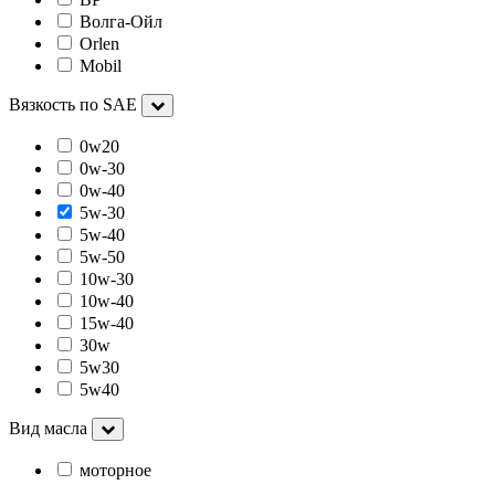
Волга-Ойл
Orlen
Mobil
Вязкость по SAE
0w20
0w-30
0w-40
5w-30
5w-40
5w-50
10w-30
10w-40
15w-40
30w
5w30
5w40
Вид масла
моторное