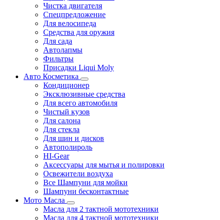
Чистка двигателя
Спецпредложение
Для велосипеда
Средства для оружия
Для сада
Автолапмы
Фильтры
Присадки Liqui Moly
Авто Косметика
Кондиционер
Эксклюзивные средства
Для всего автомобиля
Чистый кузов
Для салона
Для стекла
Для шин и дисков
Автополироль
HI-Gear
Аксессуары для мытья и полировки
Освежители воздуха
Все Шампуни для мойки
Шампуни бесконтактные
Мото Масла
Масла для 2 тактной мототехники
Масла для 4 тактной мототехники