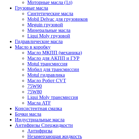
Моторные масла (1л)
Грузовые масла
Синтетические масла
Mobil Delvac для грузовиков
Meguin грузовой
Минеральные масла
Liqui Moly грузовой
Гидравлические масла
Масло в коробку
Масло МКПП (механика)
Масло для АКПП и ГУР
Motul трансмиссия
Мобил для трансмиссии
Motul гидравлика
Масло Робот CVT
75W90
75W80
Liqui Moly трансмиссия
Масла ATF
Консистентная смазка
Бочки масла
Индустриальные масла
Антифризы Спецжидкости
Антифризы
Незамерзающая жидкость