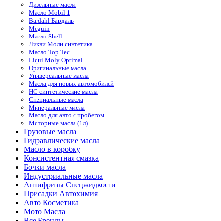
Дизельные масла
Масло Mobil 1
Bardahl Бардаль
Meguin
Масло Shell
Ликви Моли синтетика
Масло Top Tec
Liqui Moly Optimal
Оригинальные масла
Универсальные масла
Масла для новых автомобилей
HC-синтетические масла
Специальные масла
Минеральные масла
Масло для авто с пробегом
Моторные масла (1л)
Грузовые масла
Гидравлические масла
Масло в коробку
Консистентная смазка
Бочки масла
Индустриальные масла
Антифризы Спецжидкости
Присадки Автохимия
Авто Косметика
Мото Масла
Все Бренды