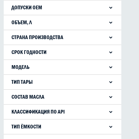
скутерное
ДОПУСКИ OEM
Husqvarna
ОБЪЕМ, Л
1
4
СТРАНА ПРОИЗВОДСТВА
Германия
СРОК ГОДНОСТИ
5 лет
МОДЕЛЬ
Moto 2T
ТИП ТАРЫ
канистра
СОСТАВ МАСЛА
минеральное
КЛАССИФИКАЦИЯ ПО API
TC
ТИП ЁМКОСТИ
канистра пластиковая