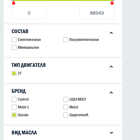
СОСТАВ
Синтетическое
Полусинтетическое
Минеральное
ТИП ДВИГАТЕЛЯ
2Т
БРЕНД
Castrol
LIQUI MOLY
Mobil 1
Motul
Лукойл
Gazpromneft
ВИД МАСЛА
мотоциклетное
для снегоходов