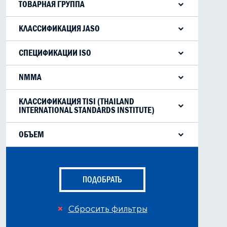
ТОВАРНАЯ ГРУППА
масла ДВС
масла для мотоциклов,
лодок, садовой техники
КЛАССИФИКАЦИЯ JASO
FD
FB
FC
СПЕЦИФИКАЦИИ ISO
L-EGB
E-GB
L-EGC
L-EGD
NMMA
TC-WIII
КЛАССИФИКАЦИЯ TISI (THAILAND
INTERNATIONAL STANDARDS INSTITUTE)
TISI
ОБЪЕМ
1л
4л
бочка 60л
бочка 200л
ПОДОБРАТЬ
Сбросить фильтры