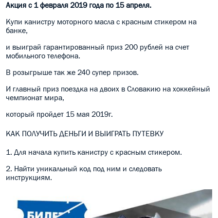
Акция с 1 февраля 2019 года по 15 апреля.
МАСЛО В КОРОБКУ
Купи канистру моторного масла с красным стикером на
банке,
КОНСИСТЕНТНАЯ СМАЗКА
и выиграй гарантированный приз 200 рублей на счет
БОЧКИ МАСЛА
мобильного телефона.
В розыгрыше так же 240 супер призов.
ИНДУСТРИАЛЬНЫЕ МАСЛА
И главный приз поездка на двоих в Словакию на хоккейный
чемпионат мира,
АНТИФРИЗЫ СПЕЦЖИДКОСТИ
который пройдет 15 мая 2019г.
ПРИСАДКИ АВТОХИМИЯ
КАК ПОЛУЧИТЬ ДЕНЬГИ И ВЫИГРАТЬ ПУТЕВКУ
АВТО КОСМЕТИКА
1. Для начала купить канистру с красным стикером.
МОТО МАСЛА
2. Найти уникальный код под ним и следовать
инструкциям.
ВСЕ БРЕНДЫ