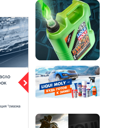
асло
ЛИКВИ МОЛИ акция «5 по цене
рок
4».моторное масло
27 февраля 2022
Уважаемые покупатели. Информируем о
федеральной акции производителя моторных
кция "смазка
масел Liqui moly Пе...