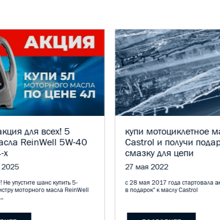
кция для всех! 5
купи мотоциклетное м
асла ReinWell 5W-40
Castrol и получи пода
-х
смазку для цепи
 2025
27 мая 2022
! Не упустите шанс купить 5-
с 28 мая 2017 года стартовала а
истру моторного масла ReinWell
в подарок" к маслу Castrol
..