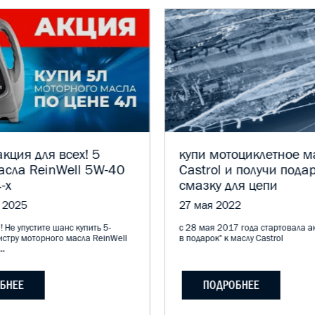
кция для всех! 5
купи мотоциклетное м
асла ReinWell 5W-40
Castrol и получи пода
-х
смазку для цепи
 2025
27 мая 2022
! Не упустите шанс купить 5-
с 28 мая 2017 года стартовала а
истру моторного масла ReinWell
в подарок" к маслу Castrol
..
БНЕЕ
ПОДРОБНЕЕ