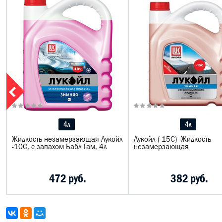
4л
4л
Жидкость незамерзающая Лукойл
Лукойл (-15С) -Жидкость
-10С, с запахом Бабл Гам, 4л
незамерзающая
472 руб.
382 руб.