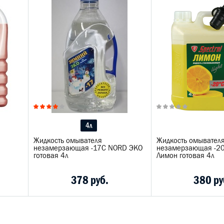
4л
Жидкость омывателя
Жидкость омывател
незамерзающая -17C NORD ЭКО
незамерзающая -2
готовая 4л
Лимон готовая 4л
378 руб.
380 ру