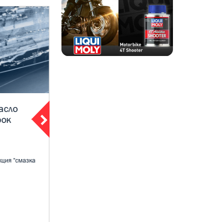
асло
ЛИКВИ МОЛИ акция «5 по цене
рок
4».моторное масло
27 февраля 2022
Уважаемые покупатели. Информируем о
федеральной акции производителя моторных
кция "смазка
масел Liqui moly Пе...
ПОДРОБНЕЕ