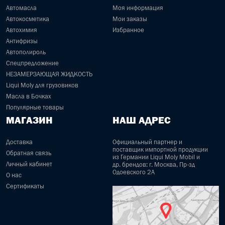
Автомасла
Моя информация
Автокосметика
Мои заказы
Автохимия
Избранное
Антифризы
Автополироль
Спецпредложение
НЕЗАМЕРЗАЮЩАЯ ЖИДКОСТЬ
Liqui Moly для грузовиков
Масла в Бочках
Популярные товары
МАГАЗИН
НАШ АДРЕС
Доставка
Официальный партнер и
поставщик импортной продукции
Обратная связь
из Германии Liqui Moly Mobil и
Личный кабинет
др. брендов: г. Москва, Пр-зд
Одоевского 2А
О нас
Сертификаты