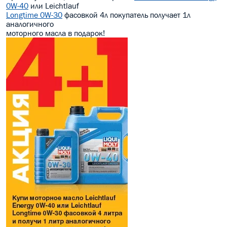
0W-40
или Leichtlauf
МАСЛО В КОРОБКУ
Longtime 0W-30
фасовкой 4л покупатель получает 1л
аналогичного
моторного масла в подарок!
КОНСИСТЕНТНАЯ СМАЗКА
БОЧКИ МАСЛА
ИНДУСТРИАЛЬНЫЕ МАСЛА
АНТИФРИЗЫ СПЕЦЖИДКОСТИ
ПРИСАДКИ АВТОХИМИЯ
АВТО КОСМЕТИКА
МОТО МАСЛА
ВСЕ БРЕНДЫ