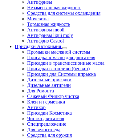
Антифризы
Незамерзающая жидкость
Средства для системы охлаждения
Мочевина
Тормозная жидкость
Антифризы mobil
Антифризы liqui moly
Антифриз Castrol
Присадки Автохимия
Промывки масляной системы
Присадка в масло для двигателя
Присадки в трансмиссионные масла
Присадки в топливо (бензин)
Присадки для Системы впрыска
Дизельные присадки
Дизельные антигели
Для Ремонта
Сажевый Фильтр чистка
Клеи и герметики
Антикор
Присадки Косметика
Чистка двигателя
Спецпредложение
Для велосипеда
Средства для оружия