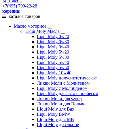
Контакты
+7(495) 799-22-28
корзина:
каталог товаров
Масло моторное
Liqui Moly Масла
Liqui Moly 0w20
Liqui Moly 0w30
Liqui Moly 0w40
Liqui Moly 5w20
Liqui Moly 5w30
Liqui Moly 5w40
Liqui Moly 5w50
Liqui Moly 10w40
Liqui Moly полусинтетическое
Ликви Моли с Молигеном
Liqui Moly с Молибденом
Liqui Moly для авто с пробегом
Ликви Моли для Форд
Ликви Моли для Вольво
LIqui Moly для Ваз
Liqui Moly BMW
LIqui Moly для MB
LIqui Moly дизельное