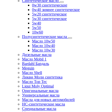
Синтетическое масло
0w30 синтетические
0w40 зимнее синтетическое
5w20 синтетическое
5w30 синтетическое
5w40
5w50
10w60
Полусинтетические масла
Масло 10w50
Масло 10w40
Масло 10w30
Дизельные масла
Масло Mobil 1
Bardahl Бардаль
Meguin
Масло Shell
Ликви Моли синтетика
Масло Top Tec
Liqui Moly Optimal
Оригинальные масла
Универсальные масла
Масла для новых автомобилей
HC-синтетические масла
Специальные масла