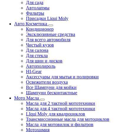
Для сада
Автолапмы
Фильтры
Присадки Liqui Moly
Авто Косметика
Кондиционер
Эксклюзивные средства
Для всего автомобиля
Чистый кузов
Для салона
Для стекла
Для шин и дисков
Автополироль
HI-Gear
Аксессуары для мытья и полировки
Освежители воздуха
Все Шампуни для мойки
Шампуни бесконтактные
Мото Масла
Масла для 2 тактной мототехники
Масла для 4 тактной мототехники
LIqui Moly для квадроциклов
Трансмиссионные масла для мотоциклов
Масла для мотовилок и фильтров
Мотохимия