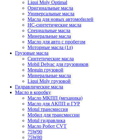
Liqui Moly Optimal
Оригинальные масла
Универсальные масла
Масла для новых автомобилей
HC-синтетические масла
Специальные масла
Минеральные масла
Масло для авто с пробегом
Моторные масла (1л)
Грузовые масла
Синтетические масла
Mobil Delvac для грузовиков
Meguin грузовой
Минеральные масла
Liqui Moly грузовой
Гидравлические масла
Масло в коробку
Масло МКПП (механика)
Масло для АКПП и ГУР
Motul трансмиссия
Мобил для трансмиссии
Motul гидравлика
Масло Робот CVT
75W90
75W80