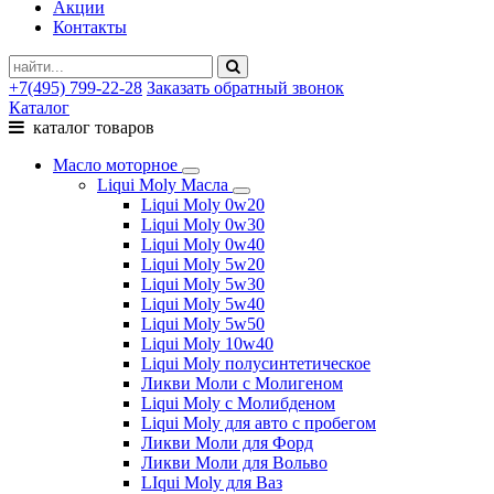
Акции
Контакты
+7(495) 799-22-28
Заказать обратный звонок
Каталог
каталог товаров
Масло моторное
Liqui Moly Масла
Liqui Moly 0w20
Liqui Moly 0w30
Liqui Moly 0w40
Liqui Moly 5w20
Liqui Moly 5w30
Liqui Moly 5w40
Liqui Moly 5w50
Liqui Moly 10w40
Liqui Moly полусинтетическое
Ликви Моли с Молигеном
Liqui Moly с Молибденом
Liqui Moly для авто с пробегом
Ликви Моли для Форд
Ликви Моли для Вольво
LIqui Moly для Ваз