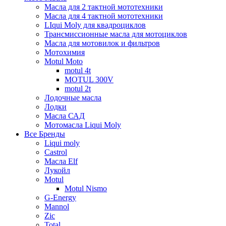
Масла для 2 тактной мототехники
Масла для 4 тактной мототехники
LIqui Moly для квадроциклов
Трансмиссионные масла для мотоциклов
Масла для мотовилок и фильтров
Мотохимия
Motul Moto
motul 4t
MOTUL 300V
motul 2t
Лодочные масла
Лодки
Масла САД
Мотомасла Liqui Moly
Все Бренды
Liqui moly
Castrol
Масла Elf
Лукойл
Motul
Motul Nismo
G-Energy
Mannol
Zic
Total