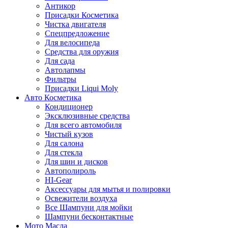
Антикор
Присадки Косметика
Чистка двигателя
Спецпредложение
Для велосипеда
Средства для оружия
Для сада
Автолапмы
Фильтры
Присадки Liqui Moly
Авто Косметика
Кондиционер
Эксклюзивные средства
Для всего автомобиля
Чистый кузов
Для салона
Для стекла
Для шин и дисков
Автополироль
HI-Gear
Аксессуары для мытья и полировки
Освежители воздуха
Все Шампуни для мойки
Шампуни бесконтактные
Мото Масла