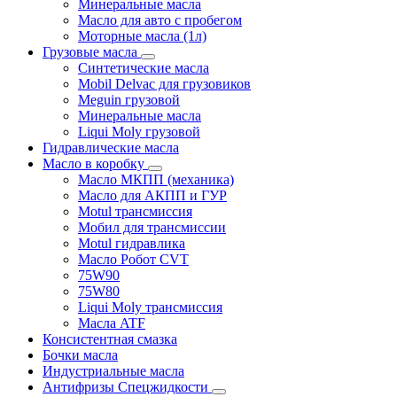
Минеральные масла
Масло для авто с пробегом
Моторные масла (1л)
Грузовые масла
Синтетические масла
Mobil Delvac для грузовиков
Meguin грузовой
Минеральные масла
Liqui Moly грузовой
Гидравлические масла
Масло в коробку
Масло МКПП (механика)
Масло для АКПП и ГУР
Motul трансмиссия
Мобил для трансмиссии
Motul гидравлика
Масло Робот CVT
75W90
75W80
Liqui Moly трансмиссия
Масла ATF
Консистентная смазка
Бочки масла
Индустриальные масла
Антифризы Спецжидкости