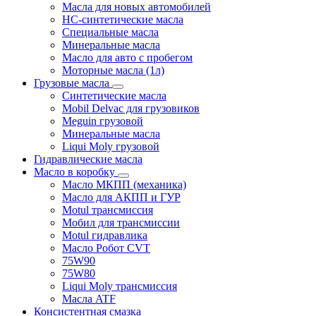
Масла для новых автомобилей
HC-синтетические масла
Специальные масла
Минеральные масла
Масло для авто с пробегом
Моторные масла (1л)
Грузовые масла
Синтетические масла
Mobil Delvac для грузовиков
Meguin грузовой
Минеральные масла
Liqui Moly грузовой
Гидравлические масла
Масло в коробку
Масло МКПП (механика)
Масло для АКПП и ГУР
Motul трансмиссия
Мобил для трансмиссии
Motul гидравлика
Масло Робот CVT
75W90
75W80
Liqui Moly трансмиссия
Масла ATF
Консистентная смазка