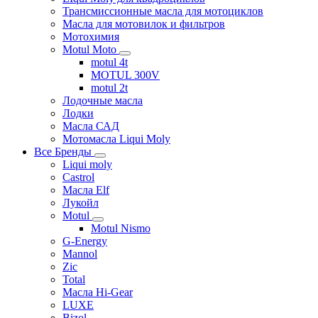
Трансмиссионные масла для мотоциклов
Масла для мотовилок и фильтров
Мотохимия
Motul Moto
motul 4t
MOTUL 300V
motul 2t
Лодочные масла
Лодки
Масла САД
Мотомасла Liqui Moly
Все Бренды
Liqui moly
Castrol
Масла Elf
Лукойл
Motul
Motul Nismo
G-Energy
Mannol
Zic
Total
Масла Hi-Gear
LUXE
Bizol