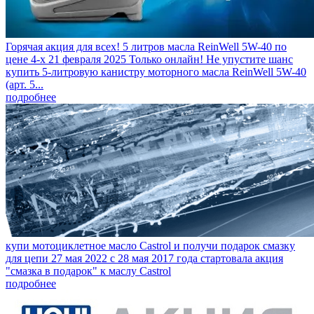
Горячая акция для всех! 5 литров масла ReinWell 5W-40 по
цене 4-х
21 февраля 2025
Только онлайн! Не упустите шанс
купить 5-литровую канистру моторного масла ReinWell 5W-40
(арт. 5...
подробнее
купи мотоциклетное масло Castrol и получи подарок смазку
для цепи
27 мая 2022
с 28 мая 2017 года стартовала акция
"смазка в подарок" к маслу Castrol
подробнее