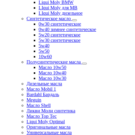
Liqui Moly BMW
LIqui Moly для MB
LIqui Moly дизельное
Синтетическое масло
0w30 синтетические
0w40 зимнее синтетическое
5w20 синтетическое
5w30 синтетическое
5w40
5w50
10w60
Полусинтетические масла
Масло 10w50
Масло 10w40
Масло 10w30
Дизельные масла
Масло Mobil 1
Bardahl Бардаль
Meguin
Масло Shell
Ликви Моли синтетика
Масло Top Tec
Liqui Moly Optimal
Оригинальные масла
Универсальные масла