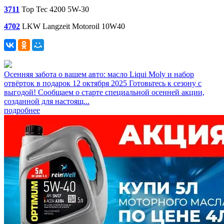
3711
Top Tec 4200 5W-30
4702
LKW Langzeit Motoroil 10W40
Осенняя забота о вашем авто: масло Liqui Moly и набор
отвёрток в подарок
12 октября 2025
Готовьтесь к сезону с
выгодой! Сообщаем о старте специальной осенней акции,
созданной для настоящ...
подробнее