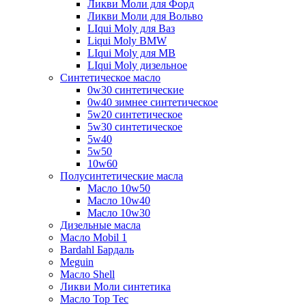
Ликви Моли для Форд
Ликви Моли для Вольво
LIqui Moly для Ваз
Liqui Moly BMW
LIqui Moly для MB
LIqui Moly дизельное
Синтетическое масло
0w30 синтетические
0w40 зимнее синтетическое
5w20 синтетическое
5w30 синтетическое
5w40
5w50
10w60
Полусинтетические масла
Масло 10w50
Масло 10w40
Масло 10w30
Дизельные масла
Масло Mobil 1
Bardahl Бардаль
Meguin
Масло Shell
Ликви Моли синтетика
Масло Top Tec