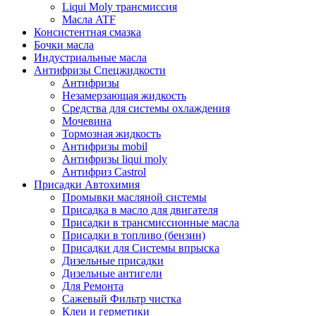
Liqui Moly трансмиссия
Масла ATF
Консистентная смазка
Бочки масла
Индустриальные масла
Антифризы Спецжидкости
Антифризы
Незамерзающая жидкость
Средства для системы охлаждения
Мочевина
Тормозная жидкость
Антифризы mobil
Антифризы liqui moly
Антифриз Castrol
Присадки Автохимия
Промывки масляной системы
Присадка в масло для двигателя
Присадки в трансмиссионные масла
Присадки в топливо (бензин)
Присадки для Системы впрыска
Дизельные присадки
Дизельные антигели
Для Ремонта
Сажевый Фильтр чистка
Клеи и герметики