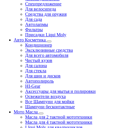
Спецпредложение
Для велосипеда
Средства для оружия
Для сада
Автолапмы
Фильтры
Присадки Liqui Moly
Авто Косметика
Кондиционер
Эксклюзивные средства
Для всего автомобиля
Чистый кузов
Для салона
Для стекла
Для шин и дисков
Автополироль
HI-Gear
Аксессуары для мытья и полировки
Освежители воздуха
Все Шампуни для мойки
Шампуни бесконтактные
Мото Масла
Масла для 2 тактной мототехники
Масла для 4 тактной мототехники
LIqui Moly для квадроциклов