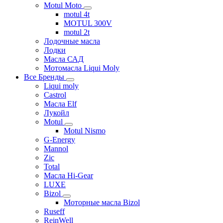
Motul Moto
motul 4t
MOTUL 300V
motul 2t
Лодочные масла
Лодки
Масла САД
Мотомасла Liqui Moly
Все Бренды
Liqui moly
Castrol
Масла Elf
Лукойл
Motul
Motul Nismo
G-Energy
Mannol
Zic
Total
Масла Hi-Gear
LUXE
Bizol
Моторные масла Bizol
Ruseff
ReinWell