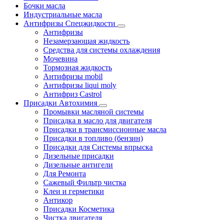
Бочки масла
Индустриальные масла
Антифризы Спецжидкости
Антифризы
Незамерзающая жидкость
Средства для системы охлаждения
Мочевина
Тормозная жидкость
Антифризы mobil
Антифризы liqui moly
Антифриз Castrol
Присадки Автохимия
Промывки масляной системы
Присадка в масло для двигателя
Присадки в трансмиссионные масла
Присадки в топливо (бензин)
Присадки для Системы впрыска
Дизельные присадки
Дизельные антигели
Для Ремонта
Сажевый Фильтр чистка
Клеи и герметики
Антикор
Присадки Косметика
Чистка двигателя