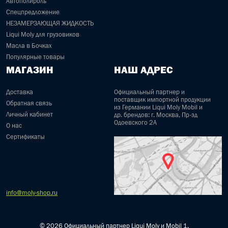
Автополироль
Спецпредложение
НЕЗАМЕРЗАЮЩАЯ ЖИДКОСТЬ
Liqui Moly для грузовиков
Масла в Бочках
Популярные товары
МАГАЗИН
НАШ АДРЕС
Доставка
Официальный партнер и
поставщик импортной продукции
Обратная связь
из Германии Liqui Moly Mobil и
Личный кабинет
др. брендов: г. Москва, Пр-зд
Одоевского 2А
О нас
Сертификаты
info@moly-shop.ru
© 2026 Официальный партнер Liqui Moly и Mobil 1.