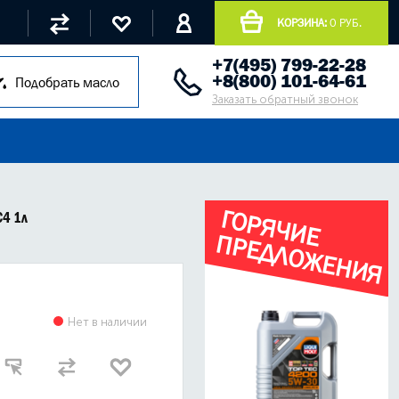
КОРЗИНА:
0 РУБ.
+7(495) 799-22-28
+8(800) 101-64-61
Подобрать масло
Заказать обратный звонок
Г
О
Р
Я
Ч
И
Е
Р
Е
Д
Л
О
Ж
Е
Н
И
Я
C4 1л
П
Нет в наличии