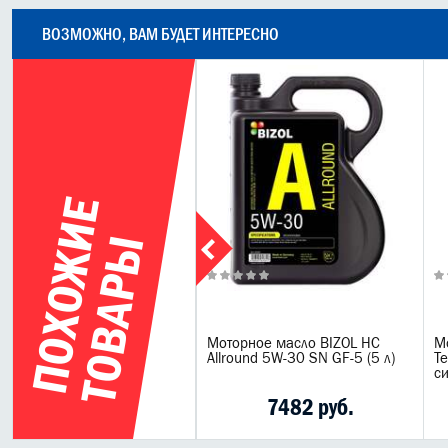
ВОЗМОЖНО, ВАМ БУДЕТ ИНТЕРЕСНО
П
О
Х
О
Ж
И
Е
Т
О
В
А
Р
Ы
нтетическое моторное
Моторное масло BIZOL НС
М
сло BIZOL Green Oil+ 5W-30
Allround 5W-30 SN GF-5 (5 л)
T
с
1431 руб.
7482 руб.