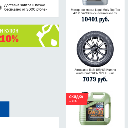
Доставка завтра и позже
бесплатно от 3000 рублей
Моторное масло Liqui Moly Top Tec
4200 5W30 hc-синтетическое 5л
10401 руб.
ЧИ КУПОН
 10%
Автошина R15 185/65 Kumho
Wintercraft WI32 92T XL шип
7079 руб.
СКИДКА
– 8%