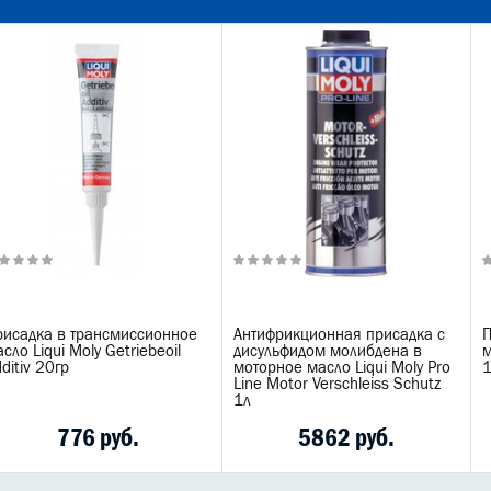
рисадка в трансмиссионное
Антифрикционная присадка с
П
сло Liqui Moly Getriebeoil
дисульфидом молибдена в
м
ditiv 20гр
моторное масло Liqui Moly Pro
Line Motor Verschleiss Schutz
1л
776 руб.
5862 руб.