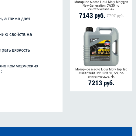
Моторное масло Liqui Moly Molygen
New Generation 5W30 hc-
синтетическое 4л
7143 руб.
7797 руб.
, а также даёт
нию свойств на
.
рать вязкость
гких коммерческих
Моторное масло Liqui Moly Top Tec
:
4100 5W40, MB 229.31, SN, hc-
синтетическое, 4л
7213 руб.