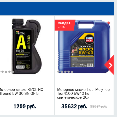
СКИДКА
– 9%
оторное масло BIZOL НС
Моторное масло Liqui Moly Top
llround 5W-30 SN GF-5
Tec 4100 5W40 hc-
синтетическое 20л
1299 руб.
35632 руб.
38987 руб.