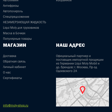
Автохимия
Избранное
Антифризы
Автополироль
Спецпредложение
НЕЗАМЕРЗАЮЩАЯ ЖИДКОСТЬ
Liqui Moly для грузовиков
Масла в Бочках
Популярные товары
МАГАЗИН
НАШ АДРЕС
Доставка
Официальный партнер и
поставщик импортной продукции
Обратная связь
из Германии Liqui Moly Mobil и
Личный кабинет
др. брендов: г. Москва, Пр-зд
Одоевского 2А
О нас
Сертификаты
info@moly-shop.ru