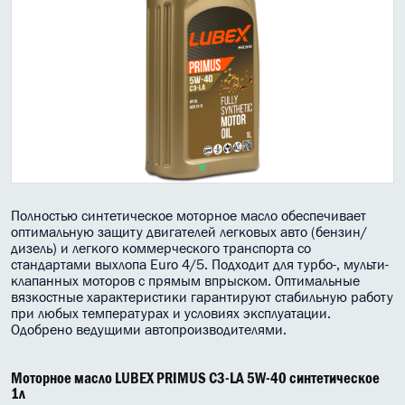
МАСЛО В КОРОБКУ
КОНСИСТЕНТНАЯ СМАЗКА
БОЧКИ МАСЛА
ИНДУСТРИАЛЬНЫЕ МАСЛА
АНТИФРИЗЫ СПЕЦЖИДКОСТИ
Полностью синтетическое моторное масло обеспечивает
ПРИСАДКИ АВТОХИМИЯ
оптимальную защиту двигателей легковых авто (бензин/
дизель) и легкого коммерческого транспорта со
АВТО КОСМЕТИКА
стандартами выхлопа Euro 4/5. Подходит для турбо-, мульти-
клапанных моторов с прямым впрыском. Оптимальные
вязкостные характеристики гарантируют стабильную работу
МОТО МАСЛА
при любых температурах и условиях эксплуатации.
Одобрено ведущими автопроизводителями.
ВСЕ БРЕНДЫ
Моторное масло LUBEX PRIMUS C3-LA 5W-40 синтетическое
1л