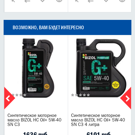
ВОЗМОЖНО, ВАМ БУДЕТ ИНТЕРЕСНО
0
Синтетическое моторное
Синтетическое моторное
масло BIZOL НС Oil+ 5W-40
масло BIZOL НС Oil+ 5W-40
SN C3
SN C3 4 литра
1636 руб.
6101 руб.