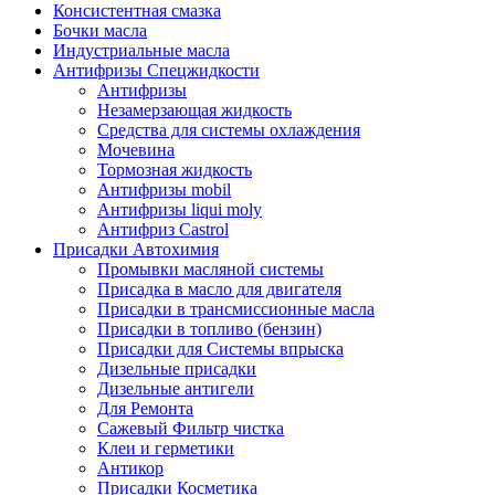
Консистентная смазка
Бочки масла
Индустриальные масла
Антифризы Спецжидкости
Антифризы
Незамерзающая жидкость
Средства для системы охлаждения
Мочевина
Тормозная жидкость
Антифризы mobil
Антифризы liqui moly
Антифриз Castrol
Присадки Автохимия
Промывки масляной системы
Присадка в масло для двигателя
Присадки в трансмиссионные масла
Присадки в топливо (бензин)
Присадки для Системы впрыска
Дизельные присадки
Дизельные антигели
Для Ремонта
Сажевый Фильтр чистка
Клеи и герметики
Антикор
Присадки Косметика