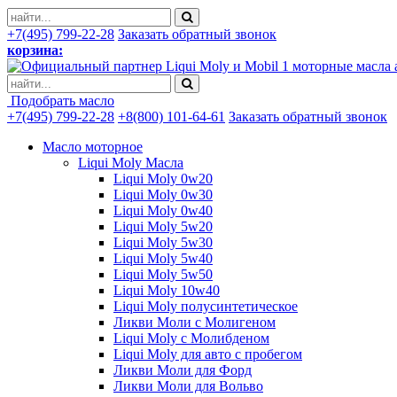
+7(495) 799-22-28
Заказать обратный звонок
корзина:
моторные масла 
Подобрать масло
+7(495) 799-22-28
+8(800) 101-64-61
Заказать обратный звонок
Масло моторное
Liqui Moly Масла
Liqui Moly 0w20
Liqui Moly 0w30
Liqui Moly 0w40
Liqui Moly 5w20
Liqui Moly 5w30
Liqui Moly 5w40
Liqui Moly 5w50
Liqui Moly 10w40
Liqui Moly полусинтетическое
Ликви Моли с Молигеном
Liqui Moly с Молибденом
Liqui Moly для авто с пробегом
Ликви Моли для Форд
Ликви Моли для Вольво