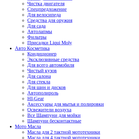
Чистка двигателя
Спецпредложение
Для велосипеда
Средства для оружия
Для сада
Автолапмы
Фильтры
Присадки Liqui Moly
Авто Косметика
Кондиционер
Эксклюзивные средства
Для всего автомобиля
Чистый кузов
Для салона
Для стекла
Для шин и дисков
Автополироль
HI-Gear
Аксессуары для мытья и полировки
Освежители воздуха
Все Шампуни для мойки
Шампуни бесконтактные
Мото Масла
Масла для 2 тактной мототехники
Масла для 4 тактной мототехники