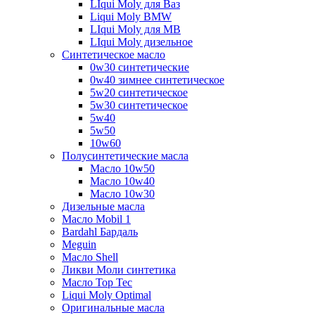
LIqui Moly для Ваз
Liqui Moly BMW
LIqui Moly для MB
LIqui Moly дизельное
Синтетическое масло
0w30 синтетические
0w40 зимнее синтетическое
5w20 синтетическое
5w30 синтетическое
5w40
5w50
10w60
Полусинтетические масла
Масло 10w50
Масло 10w40
Масло 10w30
Дизельные масла
Масло Mobil 1
Bardahl Бардаль
Meguin
Масло Shell
Ликви Моли синтетика
Масло Top Tec
Liqui Moly Optimal
Оригинальные масла