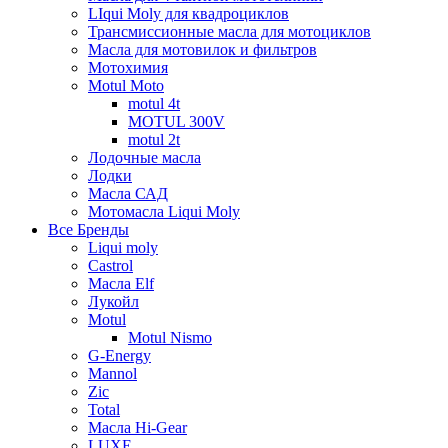
LIqui Moly для квадроциклов
Трансмиссионные масла для мотоциклов
Масла для мотовилок и фильтров
Мотохимия
Motul Moto
motul 4t
MOTUL 300V
motul 2t
Лодочные масла
Лодки
Масла САД
Мотомасла Liqui Moly
Все Бренды
Liqui moly
Castrol
Масла Elf
Лукойл
Motul
Motul Nismo
G-Energy
Mannol
Zic
Total
Масла Hi-Gear
LUXE