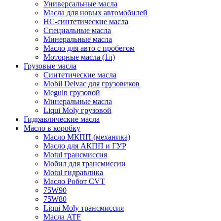
Универсальные масла
Масла для новых автомобилей
HC-синтетические масла
Специальные масла
Минеральные масла
Масло для авто с пробегом
Моторные масла (1л)
Грузовые масла
Синтетические масла
Mobil Delvac для грузовиков
Meguin грузовой
Минеральные масла
Liqui Moly грузовой
Гидравлические масла
Масло в коробку
Масло МКПП (механика)
Масло для АКПП и ГУР
Motul трансмиссия
Мобил для трансмиссии
Motul гидравлика
Масло Робот CVT
75W90
75W80
Liqui Moly трансмиссия
Масла ATF