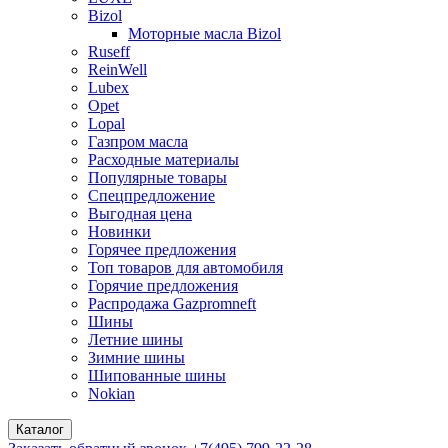
Bizol
Моторные масла Bizol
Ruseff
ReinWell
Lubex
Opet
Lopal
Газпром масла
Расходные материалы
Популярные товары
Спецпредложение
Выгодная цена
Новинки
Горячее предложения
Топ товаров для автомобиля
Горячие предложения
Распродажа Gazpromneft
Шины
Летние шины
Зимние шины
Шипованные шины
Nokian
Каталог