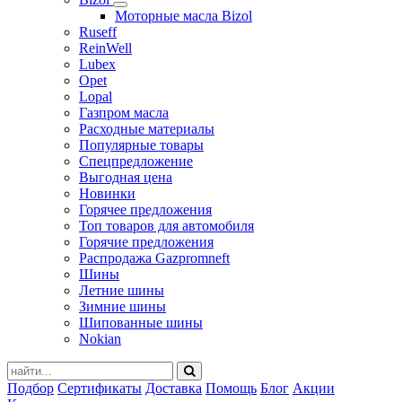
Моторные масла Bizol
Ruseff
ReinWell
Lubex
Opet
Lopal
Газпром масла
Расходные материалы
Популярные товары
Спецпредложение
Выгодная цена
Новинки
Горячее предложения
Топ товаров для автомобиля
Горячие предложения
Распродажа Gazpromneft
Шины
Летние шины
Зимние шины
Шипованные шины
Nokian
Подбор
Сертификаты
Доставка
Помощь
Блог
Акции