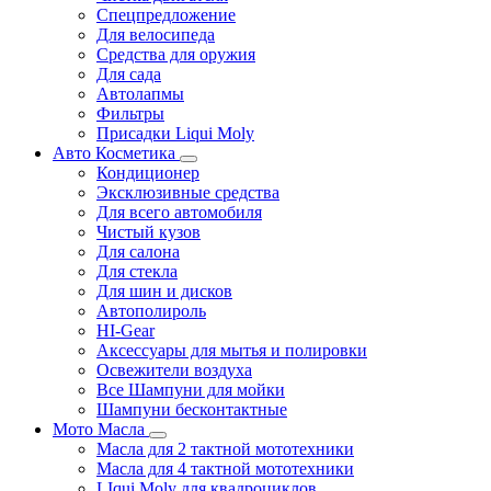
Спецпредложение
Для велосипеда
Средства для оружия
Для сада
Автолапмы
Фильтры
Присадки Liqui Moly
Авто Косметика
Кондиционер
Эксклюзивные средства
Для всего автомобиля
Чистый кузов
Для салона
Для стекла
Для шин и дисков
Автополироль
HI-Gear
Аксессуары для мытья и полировки
Освежители воздуха
Все Шампуни для мойки
Шампуни бесконтактные
Мото Масла
Масла для 2 тактной мототехники
Масла для 4 тактной мототехники
LIqui Moly для квадроциклов