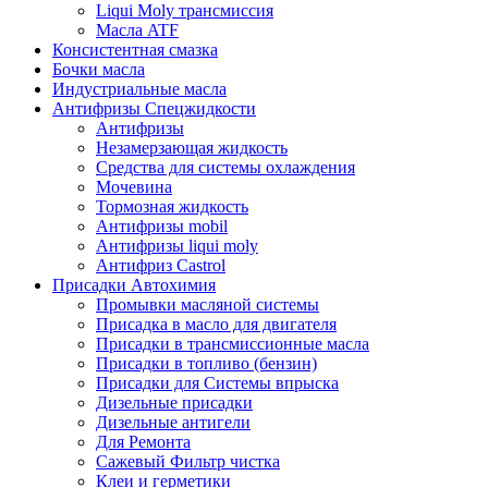
Liqui Moly трансмиссия
Масла ATF
Консистентная смазка
Бочки масла
Индустриальные масла
Антифризы Спецжидкости
Антифризы
Незамерзающая жидкость
Средства для системы охлаждения
Мочевина
Тормозная жидкость
Антифризы mobil
Антифризы liqui moly
Антифриз Castrol
Присадки Автохимия
Промывки масляной системы
Присадка в масло для двигателя
Присадки в трансмиссионные масла
Присадки в топливо (бензин)
Присадки для Системы впрыска
Дизельные присадки
Дизельные антигели
Для Ремонта
Сажевый Фильтр чистка
Клеи и герметики