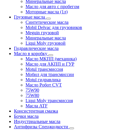
Минеральные масла
Масло для авто с пробегом
Моторные масла (1л)
Грузовые масла
Синтетические масла
Mobil Delvac для грузовиков
Meguin грузовой
Минеральные масла
Liqui Moly грузовой
Гидравлические масла
Масло в коробку
Масло МКПП (механика)
Масло для АКПП и ГУР
Motul трансмиссия
Мобил для трансмиссии
Motul гидравлика
Масло Робот CVT
75W90
75W80
Liqui Moly трансмиссия
Масла ATF
Консистентная смазка
Бочки масла
Индустриальные масла
Антифризы Спецжидкости