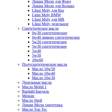
Ликви Моли для Форд
Ликви Моли для Вольво
LIqui Moly для Ваз
Liqui Moly BMW
LIqui Moly для MB
LIqui Moly дизельное
Синтетическое масло
0w30 синтетические
0w40 зимнее синтетическое
5w20 синтетическое
5w30 синтетическое
5w40
5w50
10w60
Полусинтетические масла
Масло 10w50
Масло 10w40
Масло 10w30
Дизельные масла
Масло Mobil 1
Bardahl Бардаль
Meguin
Масло Shell
Ликви Моли синтетика
Масло Top Tec