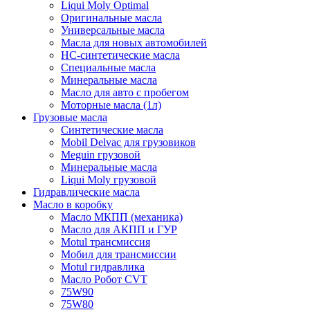
Liqui Moly Optimal
Оригинальные масла
Универсальные масла
Масла для новых автомобилей
HC-синтетические масла
Специальные масла
Минеральные масла
Масло для авто с пробегом
Моторные масла (1л)
Грузовые масла
Синтетические масла
Mobil Delvac для грузовиков
Meguin грузовой
Минеральные масла
Liqui Moly грузовой
Гидравлические масла
Масло в коробку
Масло МКПП (механика)
Масло для АКПП и ГУР
Motul трансмиссия
Мобил для трансмиссии
Motul гидравлика
Масло Робот CVT
75W90
75W80