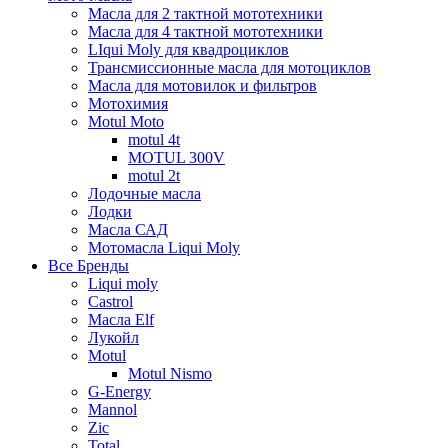
Масла для 2 тактной мототехники
Масла для 4 тактной мототехники
LIqui Moly для квадроциклов
Трансмиссионные масла для мотоциклов
Масла для мотовилок и фильтров
Мотохимия
Motul Moto
motul 4t
MOTUL 300V
motul 2t
Лодочные масла
Лодки
Масла САД
Мотомасла Liqui Moly
Все Бренды
Liqui moly
Castrol
Масла Elf
Лукойл
Motul
Motul Nismo
G-Energy
Mannol
Zic
Total