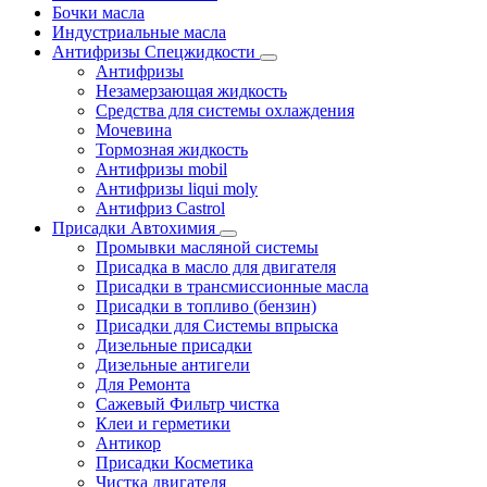
Бочки масла
Индустриальные масла
Антифризы Спецжидкости
Антифризы
Незамерзающая жидкость
Средства для системы охлаждения
Мочевина
Тормозная жидкость
Антифризы mobil
Антифризы liqui moly
Антифриз Castrol
Присадки Автохимия
Промывки масляной системы
Присадка в масло для двигателя
Присадки в трансмиссионные масла
Присадки в топливо (бензин)
Присадки для Системы впрыска
Дизельные присадки
Дизельные антигели
Для Ремонта
Сажевый Фильтр чистка
Клеи и герметики
Антикор
Присадки Косметика
Чистка двигателя