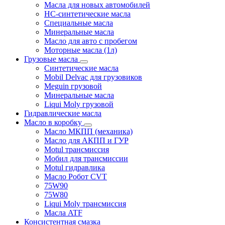
Масла для новых автомобилей
HC-синтетические масла
Специальные масла
Минеральные масла
Масло для авто с пробегом
Моторные масла (1л)
Грузовые масла
Синтетические масла
Mobil Delvac для грузовиков
Meguin грузовой
Минеральные масла
Liqui Moly грузовой
Гидравлические масла
Масло в коробку
Масло МКПП (механика)
Масло для АКПП и ГУР
Motul трансмиссия
Мобил для трансмиссии
Motul гидравлика
Масло Робот CVT
75W90
75W80
Liqui Moly трансмиссия
Масла ATF
Консистентная смазка