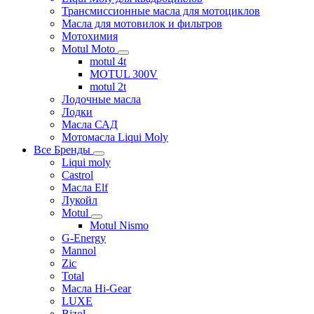
Трансмиссионные масла для мотоциклов
Масла для мотовилок и фильтров
Мотохимия
Motul Moto
motul 4t
MOTUL 300V
motul 2t
Лодочные масла
Лодки
Масла САД
Мотомасла Liqui Moly
Все Бренды
Liqui moly
Castrol
Масла Elf
Лукойл
Motul
Motul Nismo
G-Energy
Mannol
Zic
Total
Масла Hi-Gear
LUXE
Bizol