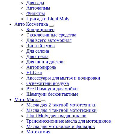
Для сада
Автолапмы
Фильтры
Присадки Liqui Moly
Авто Косметика
Кондиционер
Эксклюзивные средства
Для всего автомобиля
Чистый кузов
Для салона
Для стекла
Для шин и дисков
Автополироль
HI-Gear
Аксессуары для мытья и полировки
Освежители воздуха
Все Шампуни для мойки
Шампуни бесконтактные
Мото Масла
Масла для 2 тактной мототехники
Масла для 4 тактной мототехники
LIqui Moly для квадроциклов
Трансмиссионные масла для мотоциклов
Масла для мотовилок и фильтров
Мотохимия