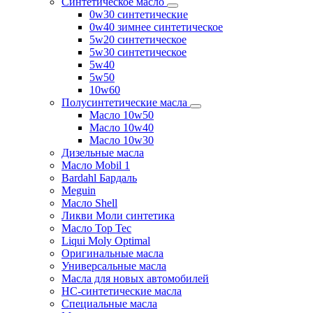
Синтетическое масло
0w30 синтетические
0w40 зимнее синтетическое
5w20 синтетическое
5w30 синтетическое
5w40
5w50
10w60
Полусинтетические масла
Масло 10w50
Масло 10w40
Масло 10w30
Дизельные масла
Масло Mobil 1
Bardahl Бардаль
Meguin
Масло Shell
Ликви Моли синтетика
Масло Top Tec
Liqui Moly Optimal
Оригинальные масла
Универсальные масла
Масла для новых автомобилей
HC-синтетические масла
Специальные масла