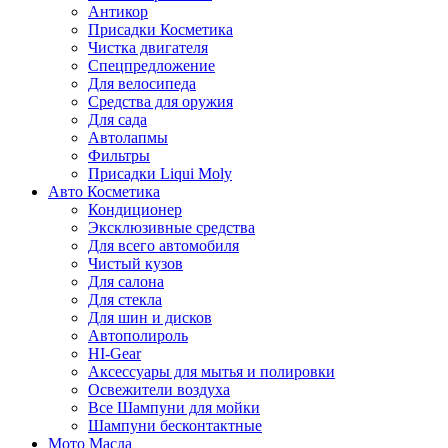
Антикор
Присадки Косметика
Чистка двигателя
Спецпредложение
Для велосипеда
Средства для оружия
Для сада
Автолапмы
Фильтры
Присадки Liqui Moly
Авто Косметика
Кондиционер
Эксклюзивные средства
Для всего автомобиля
Чистый кузов
Для салона
Для стекла
Для шин и дисков
Автополироль
HI-Gear
Аксессуары для мытья и полировки
Освежители воздуха
Все Шампуни для мойки
Шампуни бесконтактные
Мото Масла