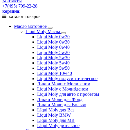
Контакты
+7(495) 799-22-28
корзина:
каталог товаров
Масло моторное
Liqui Moly Масла
Liqui Moly 0w20
Liqui Moly 0w30
Liqui Moly 0w40
Liqui Moly 5w20
Liqui Moly 5w30
Liqui Moly 5w40
Liqui Moly 5w50
Liqui Moly 10w40
Liqui Moly полусинтетическое
Ликви Моли с Молигеном
Liqui Moly с Молибденом
Liqui Moly для авто с пробегом
Ликви Моли для Форд
Ликви Моли для Вольво
LIqui Moly для Ваз
Liqui Moly BMW
LIqui Moly для MB
LIqui Moly дизельное