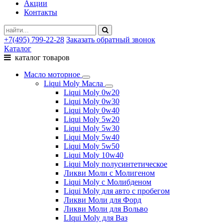
Акции
Контакты
+7(495) 799-22-28
Заказать обратный звонок
Каталог
каталог товаров
Масло моторное
Liqui Moly Масла
Liqui Moly 0w20
Liqui Moly 0w30
Liqui Moly 0w40
Liqui Moly 5w20
Liqui Moly 5w30
Liqui Moly 5w40
Liqui Moly 5w50
Liqui Moly 10w40
Liqui Moly полусинтетическое
Ликви Моли с Молигеном
Liqui Moly с Молибденом
Liqui Moly для авто с пробегом
Ликви Моли для Форд
Ликви Моли для Вольво
LIqui Moly для Ваз