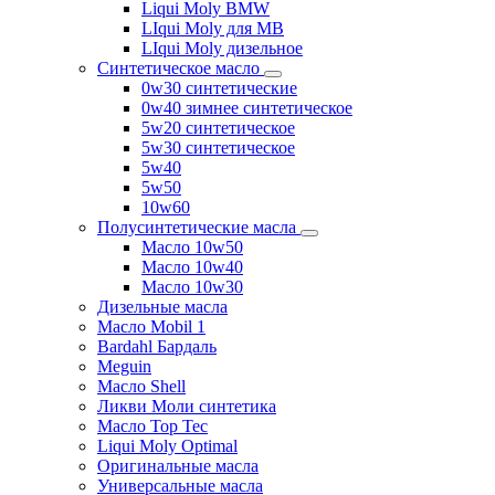
Liqui Moly BMW
LIqui Moly для MB
LIqui Moly дизельное
Синтетическое масло
0w30 синтетические
0w40 зимнее синтетическое
5w20 синтетическое
5w30 синтетическое
5w40
5w50
10w60
Полусинтетические масла
Масло 10w50
Масло 10w40
Масло 10w30
Дизельные масла
Масло Mobil 1
Bardahl Бардаль
Meguin
Масло Shell
Ликви Моли синтетика
Масло Top Tec
Liqui Moly Optimal
Оригинальные масла
Универсальные масла