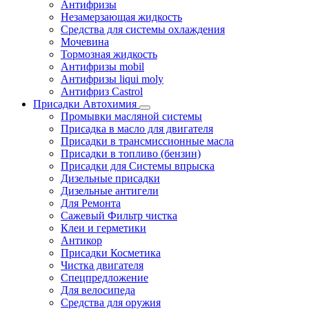
Антифризы
Незамерзающая жидкость
Средства для системы охлаждения
Мочевина
Тормозная жидкость
Антифризы mobil
Антифризы liqui moly
Антифриз Castrol
Присадки Автохимия
Промывки масляной системы
Присадка в масло для двигателя
Присадки в трансмиссионные масла
Присадки в топливо (бензин)
Присадки для Системы впрыска
Дизельные присадки
Дизельные антигели
Для Ремонта
Сажевый Фильтр чистка
Клеи и герметики
Антикор
Присадки Косметика
Чистка двигателя
Спецпредложение
Для велосипеда
Средства для оружия