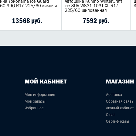
ина Yokohama Ice Guard
Автошина Kumho WinterCraft
Ш
G60 99Q R17 225/60 зимняя
ice SUV WS31 103T XL R17
K
225/60 шипованная
13568 руб.
7592 руб.
МОЙ КАБИНЕТ
МАГАЗИН
Моя информация
Доставка
Мои заказы
Обратная связь
Избранное
Личный кабинет
О нас
Сертификаты