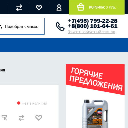
КОРЗИНА:
0 РУБ.
+7(495) 799-22-28
+8(800) 101-64-61
Подобрать масло
Заказать обратный звонок
Г
О
Р
Я
Ч
И
Е
Р
Е
Д
Л
О
Ж
Е
Н
И
Я
няя
П
Нет в наличии