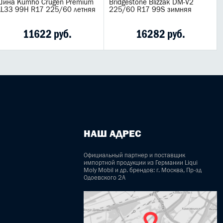
ина Kumho Crugen Premium
Bridgestone Blizzak DM-V2
L33 99H R17 225/60 летняя
225/60 R17 99S зимняя
11622 руб.
16282 руб.
НАШ АДРЕС
Официальный партнер и поставщик
импортной продукции из Германии Liqui
Moly Mobil и др. брендов: г. Москва, Пр-зд
Одоевского 2А