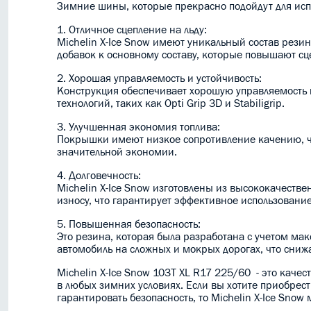
Зимние шины, которые прекрасно подойдут для исп
1. Отличное сцепление на льду:
Michelin X-Ice Snow имеют уникальный состав резины
добавок к основному составу, которые повышают с
2. Хорошая управляемость и устойчивость:
Конструкция обеспечивает хорошую управляемость и
технологий, таких как Opti Grip 3D и Stabiligrip.
3. Улучшенная экономия топлива:
Покрышки имеют низкое сопротивление качению, чт
значительной экономии.
4. Долговечность:
Michelin X-Ice Snow изготовлены из высококачеств
износу, что гарантирует эффективное использовани
5. Повышенная безопасность:
Это резина, которая была разработана с учетом ма
автомобиль на сложных и мокрых дорогах, что сниж
Michelin X-Ice Snow 103T XL R17 225/60 - это кач
в любых зимних условиях. Если вы хотите приобре
гарантировать безопасность, то Michelin X-Ice Sno