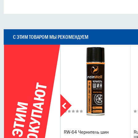
С ЭТИМ ТОВАРОМ МЫ РЕКОМЕНДУЕМ
Т
С
Э
Т
И
М
П
О
К
У
П
А
Ю
лироль - очиститель пластика
RW-64 Чернитель шин
Ru
товый Ruseff
ш