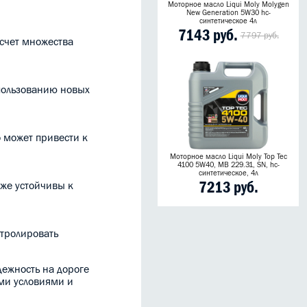
Моторное масло Liqui Moly Molygen
New Generation 5W30 hc-
синтетическое 4л
7143 руб.
7797 руб.
 счет множества
спользованию новых
 может привести к
Моторное масло Liqui Moly Top Tec
4100 5W40, MB 229.31, SN, hc-
синтетическое, 4л
7213 руб.
кже устойчивы к
нтролировать
дежность на дороге
ми условиями и