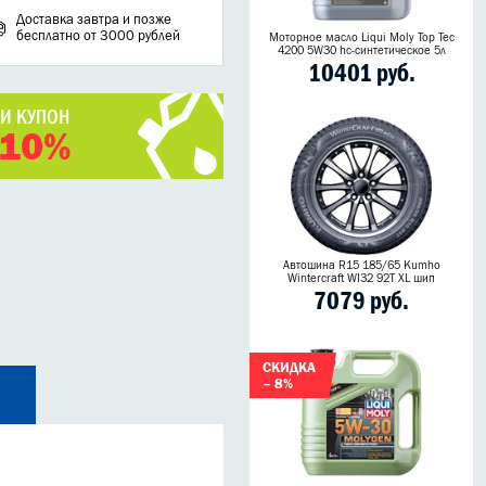
Доставка завтра и позже
бесплатно от 3000 рублей
Моторное масло Liqui Moly Top Tec
4200 5W30 hc-синтетическое 5л
10401 руб.
ЧИ КУПОН
 10%
Автошина R15 185/65 Kumho
Wintercraft WI32 92T XL шип
7079 руб.
СКИДКА
– 8%