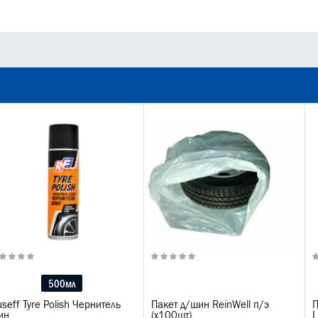
500мл
seff Tyre Polish Чернитель
Пакет д/шин ReinWell п/э
П
ин
(х100шт)
L