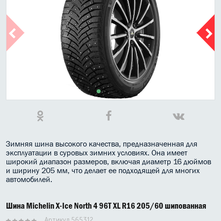
МАСЛО В КОРОБКУ
КОНСИСТЕНТНАЯ СМАЗКА
БОЧКИ МАСЛА
ИНДУСТРИАЛЬНЫЕ МАСЛА
АНТИФРИЗЫ СПЕЦЖИДКОСТИ
ПРИСАДКИ АВТОХИМИЯ
АВТО КОСМЕТИКА
Зимняя шина высокого качества, предназначенная для
эксплуатации в суровых зимних условиях. Она имеет
широкий диапазон размеров, включая диаметр 16 дюймов
МОТО МАСЛА
и ширину 205 мм, что делает ее подходящей для многих
автомобилей.
ВСЕ БРЕНДЫ
Шина Michelin X-Ice North 4 96T XL R16 205/60 шипованная
Артикул 565312