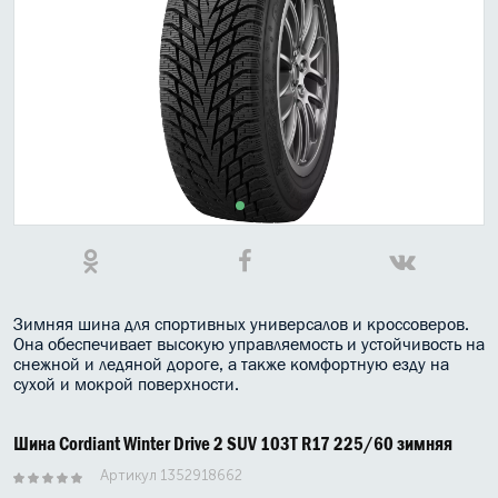
МАСЛО В КОРОБКУ
КОНСИСТЕНТНАЯ СМАЗКА
БОЧКИ МАСЛА
ИНДУСТРИАЛЬНЫЕ МАСЛА
АНТИФРИЗЫ СПЕЦЖИДКОСТИ
ПРИСАДКИ АВТОХИМИЯ
АВТО КОСМЕТИКА
Зимняя шина для спортивных универсалов и кроссоверов.
Она обеспечивает высокую управляемость и устойчивость на
снежной и ледяной дороге, а также комфортную езду на
МОТО МАСЛА
сухой и мокрой поверхности.
ВСЕ БРЕНДЫ
Шина Cordiant Winter Drive 2 SUV 103T R17 225/60 зимняя
Артикул 1352918662