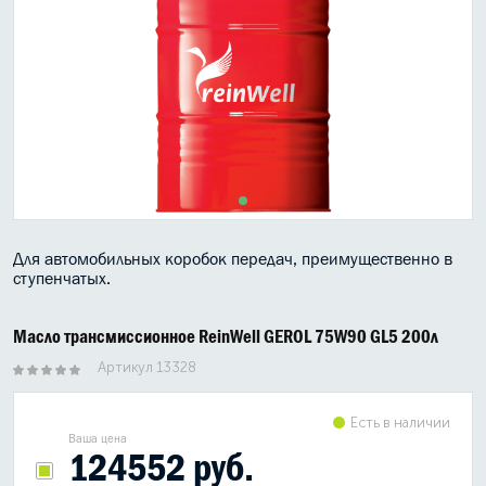
МАСЛО В КОРОБКУ
КОНСИСТЕНТНАЯ СМАЗКА
БОЧКИ МАСЛА
ИНДУСТРИАЛЬНЫЕ МАСЛА
АНТИФРИЗЫ СПЕЦЖИДКОСТИ
Для автомобильных коробок передач, преимущественно в
ПРИСАДКИ АВТОХИМИЯ
ступенчатых.
АВТО КОСМЕТИКА
Масло трансмиссионное ReinWell GEROL 75W90 GL5 200л
МОТО МАСЛА
Артикул 13328
ВСЕ БРЕНДЫ
Есть в наличии
Ваша цена
124552 руб.