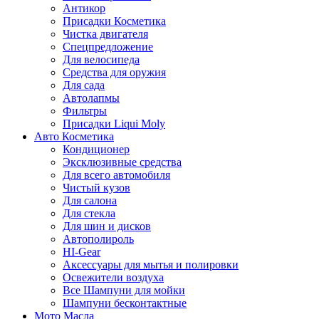
Антикор
Присадки Косметика
Чистка двигателя
Спецпредложение
Для велосипеда
Средства для оружия
Для сада
Автолапмы
Фильтры
Присадки Liqui Moly
Авто Косметика
Кондиционер
Эксклюзивные средства
Для всего автомобиля
Чистый кузов
Для салона
Для стекла
Для шин и дисков
Автополироль
HI-Gear
Аксессуары для мытья и полировки
Освежители воздуха
Все Шампуни для мойки
Шампуни бесконтактные
Мото Масла