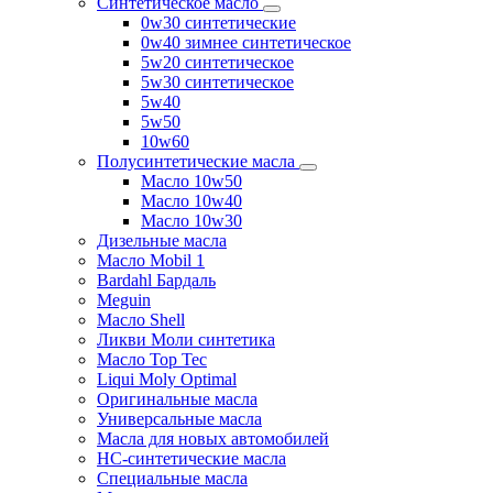
Синтетическое масло
0w30 синтетические
0w40 зимнее синтетическое
5w20 синтетическое
5w30 синтетическое
5w40
5w50
10w60
Полусинтетические масла
Масло 10w50
Масло 10w40
Масло 10w30
Дизельные масла
Масло Mobil 1
Bardahl Бардаль
Meguin
Масло Shell
Ликви Моли синтетика
Масло Top Tec
Liqui Moly Optimal
Оригинальные масла
Универсальные масла
Масла для новых автомобилей
HC-синтетические масла
Специальные масла