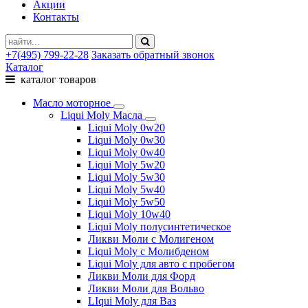
Акции
Контакты
+7(495) 799-22-28
Заказать обратный звонок
Каталог
каталог товаров
Масло моторное
Liqui Moly Масла
Liqui Moly 0w20
Liqui Moly 0w30
Liqui Moly 0w40
Liqui Moly 5w20
Liqui Moly 5w30
Liqui Moly 5w40
Liqui Moly 5w50
Liqui Moly 10w40
Liqui Moly полусинтетическое
Ликви Моли с Молигеном
Liqui Moly с Молибденом
Liqui Moly для авто с пробегом
Ликви Моли для Форд
Ликви Моли для Вольво
LIqui Moly для Ваз