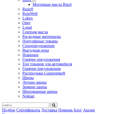
Моторные масла Bizol
Ruseff
ReinWell
Lubex
Opet
Lopal
Газпром масла
Расходные материалы
Популярные товары
Спецпредложение
Выгодная цена
Новинки
Горячее предложения
Топ товаров для автомобиля
Горячие предложения
Распродажа Gazpromneft
Шины
Летние шины
Зимние шины
Шипованные шины
Nokian
Подбор
Сертификаты
Доставка
Помощь
Блог
Акции