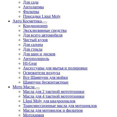
Для сада
Автолапмы
Фильтры
Присадки Liqui Moly
Авто Косметика
Кондиционер
Эксклюзивные средства
Для всего автомобиля
Чистый кузов
Для салона
Для стекла
Для шин и дисков
Автополироль
HI-Gear
Аксессуары для мытья и полировки
Освежители воздуха
Все Шампуни для мойки
Шампуни бесконтактные
Мото Масла
Масла для 2 тактной мототехники
Масла для 4 тактной мототехники
LIqui Moly для квадроциклов
Трансмиссионные масла для мотоциклов
Масла для мотовилок и фильтров
Мотохимия