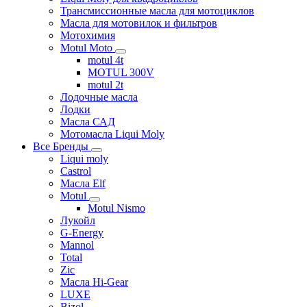
Трансмиссионные масла для мотоциклов
Масла для мотовилок и фильтров
Мотохимия
Motul Moto
motul 4t
MOTUL 300V
motul 2t
Лодочные масла
Лодки
Масла САД
Мотомасла Liqui Moly
Все Бренды
Liqui moly
Castrol
Масла Elf
Motul
Motul Nismo
Лукойл
G-Energy
Mannol
Total
Zic
Масла Hi-Gear
LUXE
Bizol