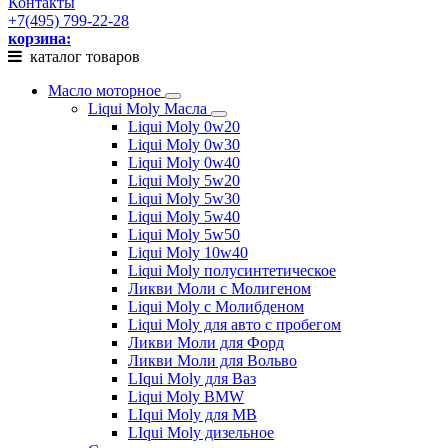
Контакты
+7(495) 799-22-28
корзина:
каталог товаров
Масло моторное
Liqui Moly Масла
Liqui Moly 0w20
Liqui Moly 0w30
Liqui Moly 0w40
Liqui Moly 5w20
Liqui Moly 5w30
Liqui Moly 5w40
Liqui Moly 5w50
Liqui Moly 10w40
Liqui Moly полусинтетическое
Ликви Моли с Молигеном
Liqui Moly с Молибденом
Liqui Moly для авто с пробегом
Ликви Моли для Форд
Ликви Моли для Вольво
LIqui Moly для Ваз
Liqui Moly BMW
LIqui Moly для MB
LIqui Moly дизельное