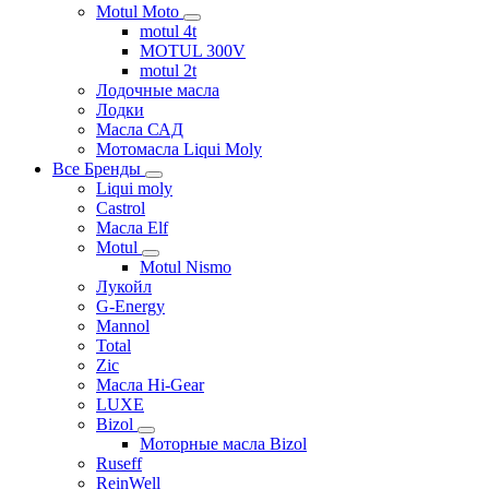
Motul Moto
motul 4t
MOTUL 300V
motul 2t
Лодочные масла
Лодки
Масла САД
Мотомасла Liqui Moly
Все Бренды
Liqui moly
Castrol
Масла Elf
Motul
Motul Nismo
Лукойл
G-Energy
Mannol
Total
Zic
Масла Hi-Gear
LUXE
Bizol
Моторные масла Bizol
Ruseff
ReinWell