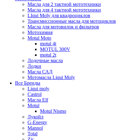
Масла для 2 тактной мототехники
Масла для 4 тактной мототехники
LIqui Moly для квадроциклов
Трансмиссионные масла для мотоциклов
Масла для мотовилок и фильтров
Мотохимия
Motul Moto
motul 4t
MOTUL 300V
motul 2t
Лодочные масла
Лодки
Масла САД
Мотомасла Liqui Moly
Все Бренды
Liqui moly
Castrol
Масла Elf
Motul
Motul Nismo
Лукойл
G-Energy
Mannol
Total
Zic