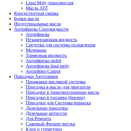
Liqui Moly трансмиссия
Масла ATF
Консистентная смазка
Бочки масла
Индустриальные масла
Антифризы Спецжидкости
Антифризы
Незамерзающая жидкость
Средства для системы охлаждения
Мочевина
Тормозная жидкость
Антифризы mobil
Антифризы liqui moly
Антифриз Castrol
Присадки Автохимия
Промывки масляной системы
Присадка в масло для двигателя
Присадки в трансмиссионные масла
Присадки в топливо (бензин)
Присадки для Системы впрыска
Дизельные присадки
Дизельные антигели
Для Ремонта
Сажевый Фильтр чистка
Клеи и герметики