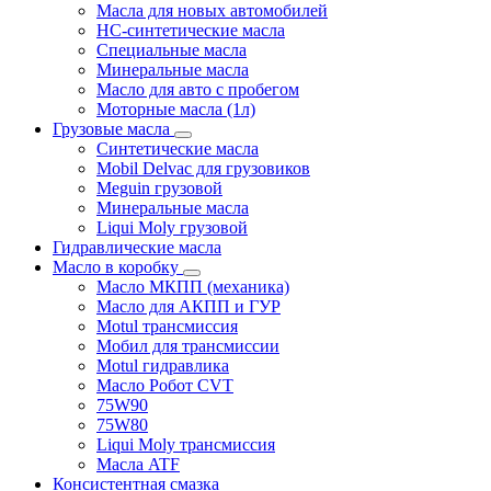
Масла для новых автомобилей
HC-синтетические масла
Специальные масла
Минеральные масла
Масло для авто с пробегом
Моторные масла (1л)
Грузовые масла
Синтетические масла
Mobil Delvac для грузовиков
Meguin грузовой
Минеральные масла
Liqui Moly грузовой
Гидравлические масла
Масло в коробку
Масло МКПП (механика)
Масло для АКПП и ГУР
Motul трансмиссия
Мобил для трансмиссии
Motul гидравлика
Масло Робот CVT
75W90
75W80
Liqui Moly трансмиссия
Масла ATF
Консистентная смазка