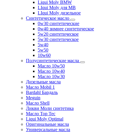
Liqui Moly BMW
LIqui Moly для MB
LIqui Moly дизельное
Синтетическое масло
0w30 синтетические
0w40 зимнее синтетическое
5w20 синтетическое
5w30 синтетическое
5w40
5w50
10w60
Полусинтетические масла
Масло 10w50
Масло 10w40
Масло 10w30
Дизельные масла
Масло Mobil 1
Bardahl Бардаль
Meguin
Масло Shell
Ликви Моли синтетика
Масло Top Tec
Liqui Moly Optimal
Оригинальные масла
Универсальные масла