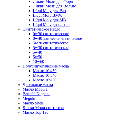
Ликви Моли для Форд
Ликви Моли для Вольво
LIqui Moly для Ваз
Liqui Moly BMW
LIqui Moly для MB
LIqui Moly дизельное
Синтетическое масло
0w30 синтетические
0w40 зимнее синтетическое
5w20 синтетическое
5w30 синтетическое
5w40
5w50
10w60
Полусинтетические масла
Масло 10w50
Масло 10w40
Масло 10w30
Дизельные масла
Масло Mobil 1
Bardahl Бардаль
Meguin
Масло Shell
Ликви Моли синтетика
Масло Top Tec