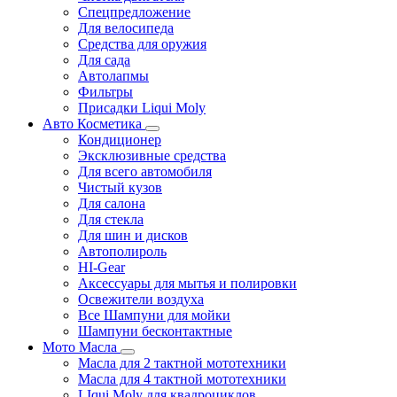
Спецпредложение
Для велосипеда
Средства для оружия
Для сада
Автолапмы
Фильтры
Присадки Liqui Moly
Авто Косметика
Кондиционер
Эксклюзивные средства
Для всего автомобиля
Чистый кузов
Для салона
Для стекла
Для шин и дисков
Автополироль
HI-Gear
Аксессуары для мытья и полировки
Освежители воздуха
Все Шампуни для мойки
Шампуни бесконтактные
Мото Масла
Масла для 2 тактной мототехники
Масла для 4 тактной мототехники
LIqui Moly для квадроциклов