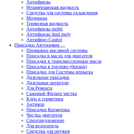
Антифризы
Незамерзающая жидкость
Средства для системы охлаждения
Мочевина
Тормозная жидкость
Антифризы mobil
Антифризы liqui moly
Антифриз Castrol
Присадки Автохимия
Промывки масляной системы
Присадка в масло для двигателя
Присадки в трансмиссионные масла
Присадки в топливо (бензин)
Присадки для Системы впрыска
Дизельные присадки
Дизельные антигели
Для Ремонта
Сажевый Фильтр чистка
Клеи и герметики
Антикор
Присадки Косметика
Чистка двигателя
Спецпредложение
Для велосипеда
Средства для оружия