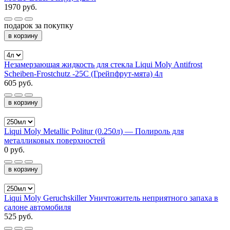
1970 руб.
подарок за покупку
в корзину
Незамерзающая жидкость для стекла Liqui Moly Antifrost
Scheiben-Frostchutz -25С (Грейпфрут-мята) 4л
605 руб.
в корзину
Liqui Moly Metallic Politur (0.250л) — Полироль для
металликовых поверхностей
0 руб.
в корзину
Liqui Moly Geruchskiller Уничтожитель неприятного запаха в
салоне автомобиля
525 руб.