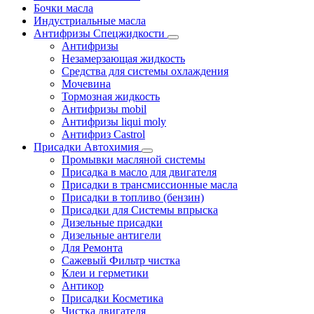
Бочки масла
Индустриальные масла
Антифризы Спецжидкости
Антифризы
Незамерзающая жидкость
Средства для системы охлаждения
Мочевина
Тормозная жидкость
Антифризы mobil
Антифризы liqui moly
Антифриз Castrol
Присадки Автохимия
Промывки масляной системы
Присадка в масло для двигателя
Присадки в трансмиссионные масла
Присадки в топливо (бензин)
Присадки для Системы впрыска
Дизельные присадки
Дизельные антигели
Для Ремонта
Сажевый Фильтр чистка
Клеи и герметики
Антикор
Присадки Косметика
Чистка двигателя