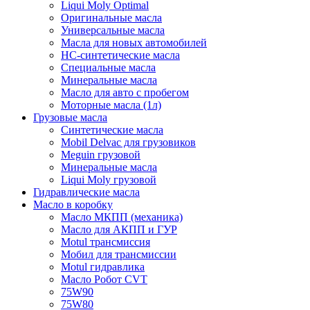
Liqui Moly Optimal
Оригинальные масла
Универсальные масла
Масла для новых автомобилей
HC-синтетические масла
Специальные масла
Минеральные масла
Масло для авто с пробегом
Моторные масла (1л)
Грузовые масла
Синтетические масла
Mobil Delvac для грузовиков
Meguin грузовой
Минеральные масла
Liqui Moly грузовой
Гидравлические масла
Масло в коробку
Масло МКПП (механика)
Масло для АКПП и ГУР
Motul трансмиссия
Мобил для трансмиссии
Motul гидравлика
Масло Робот CVT
75W90
75W80