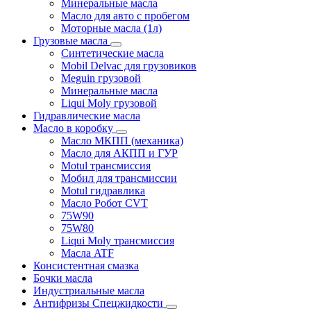
Минеральные масла
Масло для авто с пробегом
Моторные масла (1л)
Грузовые масла
Синтетические масла
Mobil Delvac для грузовиков
Meguin грузовой
Минеральные масла
Liqui Moly грузовой
Гидравлические масла
Масло в коробку
Масло МКПП (механика)
Масло для АКПП и ГУР
Motul трансмиссия
Мобил для трансмиссии
Motul гидравлика
Масло Робот CVT
75W90
75W80
Liqui Moly трансмиссия
Масла ATF
Консистентная смазка
Бочки масла
Индустриальные масла
Антифризы Спецжидкости