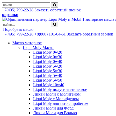
+7(495) 799-22-28
Заказать обратный звонок
корзина:
моторные масла 
Подобрать масло
+7(495) 799-22-28
+8(800) 101-64-61
Заказать обратный звонок
Масло моторное
Liqui Moly Масла
Liqui Moly 0w20
Liqui Moly 0w30
Liqui Moly 0w40
Liqui Moly 5w20
Liqui Moly 5w30
Liqui Moly 5w40
Liqui Moly 5w50
Liqui Moly 10w40
Liqui Moly полусинтетическое
Ликви Моли с Молигеном
Liqui Moly с Молибденом
Liqui Moly для авто с пробегом
Ликви Моли для Форд
Ликви Моли для Вольво