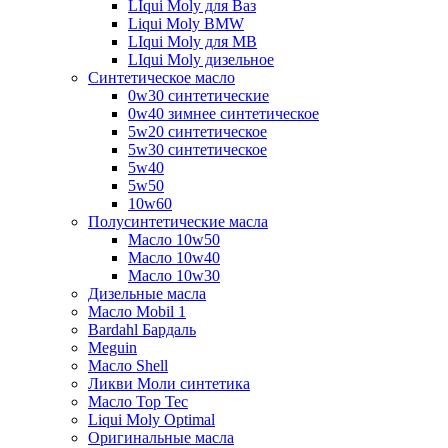
LIqui Moly для Ваз
Liqui Moly BMW
LIqui Moly для MB
LIqui Moly дизельное
Синтетическое масло
0w30 синтетические
0w40 зимнее синтетическое
5w20 синтетическое
5w30 синтетическое
5w40
5w50
10w60
Полусинтетические масла
Масло 10w50
Масло 10w40
Масло 10w30
Дизельные масла
Масло Mobil 1
Bardahl Бардаль
Meguin
Масло Shell
Ликви Моли синтетика
Масло Top Tec
Liqui Moly Optimal
Оригинальные масла