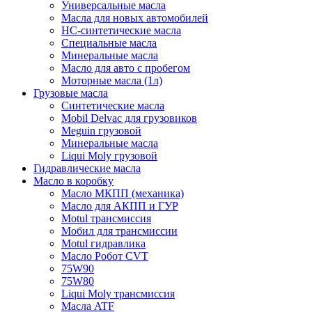
Универсальные масла
Масла для новых автомобилей
HC-синтетические масла
Специальные масла
Минеральные масла
Масло для авто с пробегом
Моторные масла (1л)
Грузовые масла
Синтетические масла
Mobil Delvac для грузовиков
Meguin грузовой
Минеральные масла
Liqui Moly грузовой
Гидравлические масла
Масло в коробку
Масло МКПП (механика)
Масло для АКПП и ГУР
Motul трансмиссия
Мобил для трансмиссии
Motul гидравлика
Масло Робот CVT
75W90
75W80
Liqui Moly трансмиссия
Масла ATF