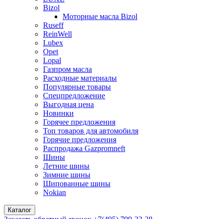
Bizol
Моторные масла Bizol
Ruseff
ReinWell
Lubex
Opet
Lopal
Газпром масла
Расходные материалы
Популярные товары
Спецпредложение
Выгодная цена
Новинки
Горячее предложения
Топ товаров для автомобиля
Горячие предложения
Распродажа Gazpromneft
Шины
Летние шины
Зимние шины
Шипованные шины
Nokian
Каталог