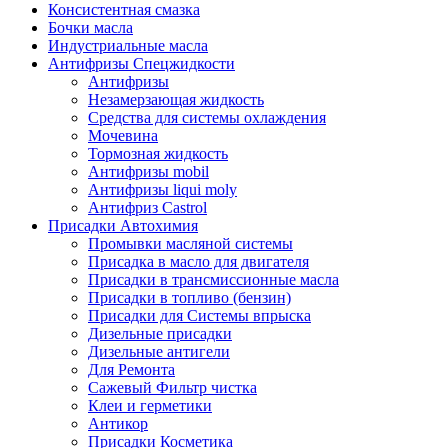
Консистентная смазка
Бочки масла
Индустриальные масла
Антифризы Спецжидкости
Антифризы
Незамерзающая жидкость
Средства для системы охлаждения
Мочевина
Тормозная жидкость
Антифризы mobil
Антифризы liqui moly
Антифриз Castrol
Присадки Автохимия
Промывки масляной системы
Присадка в масло для двигателя
Присадки в трансмиссионные масла
Присадки в топливо (бензин)
Присадки для Системы впрыска
Дизельные присадки
Дизельные антигели
Для Ремонта
Сажевый Фильтр чистка
Клеи и герметики
Антикор
Присадки Косметика