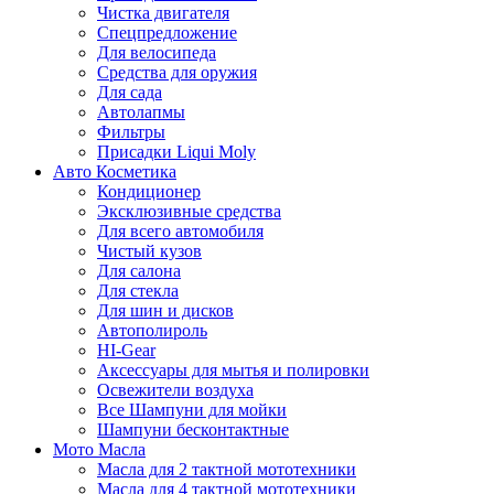
Чистка двигателя
Спецпредложение
Для велосипеда
Средства для оружия
Для сада
Автолапмы
Фильтры
Присадки Liqui Moly
Авто Косметика
Кондиционер
Эксклюзивные средства
Для всего автомобиля
Чистый кузов
Для салона
Для стекла
Для шин и дисков
Автополироль
HI-Gear
Аксессуары для мытья и полировки
Освежители воздуха
Все Шампуни для мойки
Шампуни бесконтактные
Мото Масла
Масла для 2 тактной мототехники
Масла для 4 тактной мототехники