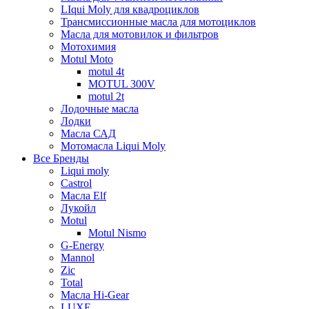
LIqui Moly для квадроциклов
Трансмиссионные масла для мотоциклов
Масла для мотовилок и фильтров
Мотохимия
Motul Moto
motul 4t
MOTUL 300V
motul 2t
Лодочные масла
Лодки
Масла САД
Мотомасла Liqui Moly
Все Бренды
Liqui moly
Castrol
Масла Elf
Лукойл
Motul
Motul Nismo
G-Energy
Mannol
Zic
Total
Масла Hi-Gear
LUXE