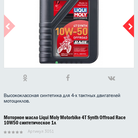
МАСЛО В КОРОБКУ
КОНСИСТЕНТНАЯ СМАЗКА
БОЧКИ МАСЛА
ИНДУСТРИАЛЬНЫЕ МАСЛА
АНТИФРИЗЫ СПЕЦЖИДКОСТИ
ПРИСАДКИ АВТОХИМИЯ
АВТО КОСМЕТИКА
Высококлассная синтетика для 4-х тактных двигателей
мотоциклов.
МОТО МАСЛА
ВСЕ БРЕНДЫ
Моторное масло Liqui Moly Motorbike 4T Synth Offroad Race
10W50 синтетическое 1л
Артикул 3051