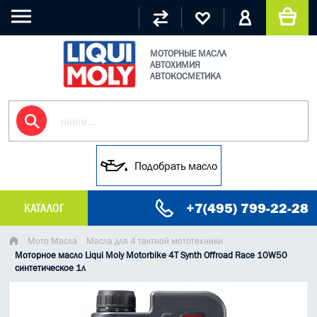
МОТОРНЫЕ МАСЛА
АВТОХИМИЯ
АВТОКОСМЕТИКА
Подобрать масло
+7(495) 799-22-28
КАТАЛОГ
МАСЛО МОТОРНОЕ
Мото Масла
Масла для 4 тактной мототехники
Моторное масло Liqui Moly Motorbike 4T Synth Offroad Race 10W50
синтетическое 1л
ГРУЗОВЫЕ МАСЛА
ГИДРАВЛИЧЕСКИЕ МАСЛА