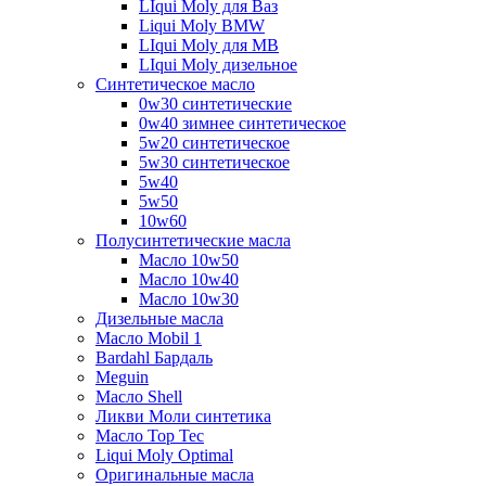
LIqui Moly для Ваз
Liqui Moly BMW
LIqui Moly для MB
LIqui Moly дизельное
Синтетическое масло
0w30 синтетические
0w40 зимнее синтетическое
5w20 синтетическое
5w30 синтетическое
5w40
5w50
10w60
Полусинтетические масла
Масло 10w50
Масло 10w40
Масло 10w30
Дизельные масла
Масло Mobil 1
Bardahl Бардаль
Meguin
Масло Shell
Ликви Моли синтетика
Масло Top Tec
Liqui Moly Optimal
Оригинальные масла