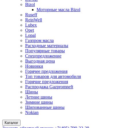
Bizol
Моторные масла Bizol
Ruseff
ReinWell
Lubex
Opet
Lopal
Газпром масла
Расходные материалы
Популярные товары
Спецпредложение
Выгодная цена
Новинки
Горячее предложения
Топ товаров для автомобиля
Горячие предложения
Распродажа Gazpromneft
Шины
Летние шины
Зимние шины
Шипованные шины
Nokian
Каталог