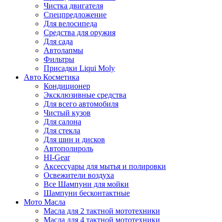
Чистка двигателя
Спецпредложение
Для велосипеда
Средства для оружия
Для сада
Автолапмы
Фильтры
Присадки Liqui Moly
Авто Косметика
Кондиционер
Эксклюзивные средства
Для всего автомобиля
Чистый кузов
Для салона
Для стекла
Для шин и дисков
Автополироль
HI-Gear
Аксессуары для мытья и полировки
Освежители воздуха
Все Шампуни для мойки
Шампуни бесконтактные
Мото Масла
Масла для 2 тактной мототехники
Масла для 4 тактной мототехники