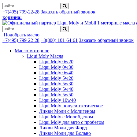
+7(495) 799-22-28
Заказать обратный звонок
корзина:
моторные масла 
Подобрать масло
+7(495) 799-22-28
+8(800) 101-64-61
Заказать обратный звонок
Масло моторное
Liqui Moly Масла
Liqui Moly 0w20
Liqui Moly 0w30
Liqui Moly 0w40
Liqui Moly 5w20
Liqui Moly 5w30
Liqui Moly 5w40
Liqui Moly 5w50
Liqui Moly 10w40
Liqui Moly полусинтетическое
Ликви Моли с Молигеном
Liqui Moly с Молибденом
Liqui Moly для авто с пробегом
Ликви Моли для Форд
Ликви Моли для Вольво