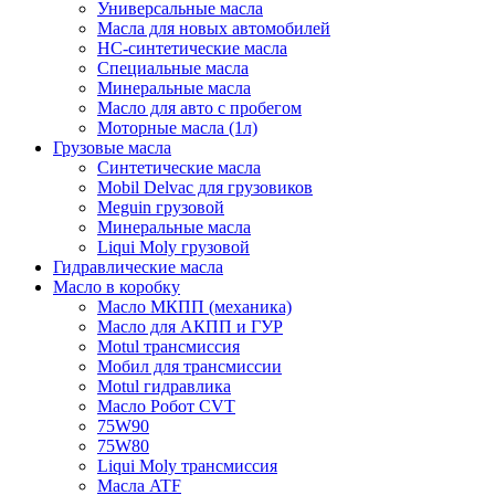
Универсальные масла
Масла для новых автомобилей
HC-синтетические масла
Специальные масла
Минеральные масла
Масло для авто с пробегом
Моторные масла (1л)
Грузовые масла
Синтетические масла
Mobil Delvac для грузовиков
Meguin грузовой
Минеральные масла
Liqui Moly грузовой
Гидравлические масла
Масло в коробку
Масло МКПП (механика)
Масло для АКПП и ГУР
Motul трансмиссия
Мобил для трансмиссии
Motul гидравлика
Масло Робот CVT
75W90
75W80
Liqui Moly трансмиссия
Масла ATF