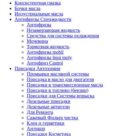
Консистентная смазка
Бочки масла
Индустриальные масла
Антифризы Спецжидкости
Антифризы
Незамерзающая жидкость
Средства для системы охлаждения
Мочевина
Тормозная жидкость
Антифризы mobil
Антифризы liqui moly
Антифриз Castrol
Присадки Автохимия
Промывки масляной системы
Присадка в масло для двигателя
Присадки в трансмиссионные масла
Присадки в топливо (бензин)
Присадки для Системы впрыска
Дизельные присадки
Дизельные антигели
Для Ремонта
Сажевый Фильтр чистка
Клеи и герметики
Антикор
Присадки Косметика