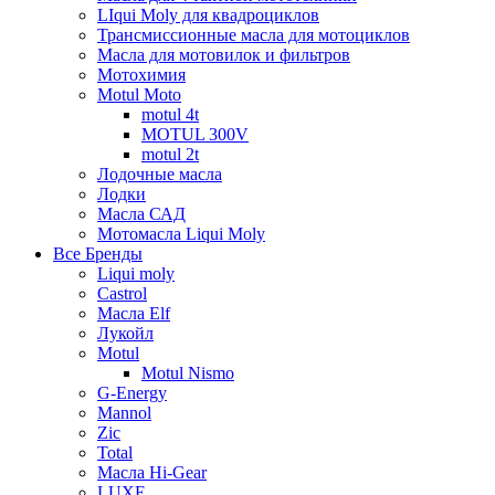
LIqui Moly для квадроциклов
Трансмиссионные масла для мотоциклов
Масла для мотовилок и фильтров
Мотохимия
Motul Moto
motul 4t
MOTUL 300V
motul 2t
Лодочные масла
Лодки
Масла САД
Мотомасла Liqui Moly
Все Бренды
Liqui moly
Castrol
Масла Elf
Лукойл
Motul
Motul Nismo
G-Energy
Mannol
Zic
Total
Масла Hi-Gear
LUXE