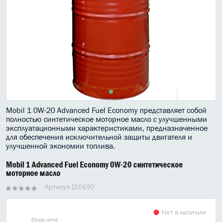
МАСЛО В КОРОБКУ
КОНСИСТЕНТНАЯ СМАЗКА
БОЧКИ МАСЛА
ИНДУСТРИАЛЬНЫЕ МАСЛА
АНТИФРИЗЫ СПЕЦЖИДКОСТИ
Mobil 1 0W-20 Advanced Fuel Economy представляет собой
полностью синтетическое моторное масло с улучшенными
ПРИСАДКИ АВТОХИМИЯ
эксплуатационными характеристиками, предназначенное
для обеспечения исключительной защиты двигателя и
АВТО КОСМЕТИКА
улучшенной экономии топлива.
Mobil 1 Advanced Fuel Economy 0W-20 синтетическое
МОТО МАСЛА
моторное масло
ВСЕ БРЕНДЫ
Артикул 150690
Нет в наличии
Ваша цена