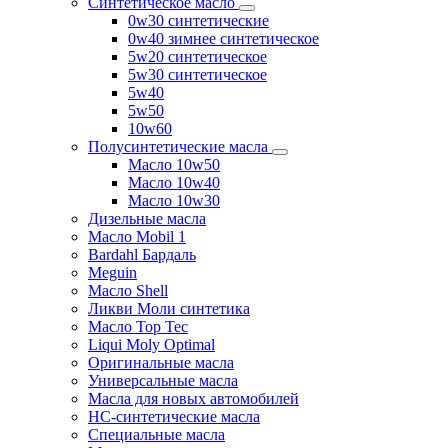
Синтетическое масло
0w30 синтетические
0w40 зимнее синтетическое
5w20 синтетическое
5w30 синтетическое
5w40
5w50
10w60
Полусинтетические масла
Масло 10w50
Масло 10w40
Масло 10w30
Дизельные масла
Масло Mobil 1
Bardahl Бардаль
Meguin
Масло Shell
Ликви Моли синтетика
Масло Top Tec
Liqui Moly Optimal
Оригинальные масла
Универсальные масла
Масла для новых автомобилей
HC-синтетические масла
Специальные масла