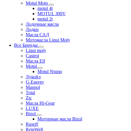
Motul Moto
motul 4t
MOTUL 300V
motul 2t
Лодочные масла
Лодки
Масла САД
Мотомасла Liqui Moly
Все Бренды
Liqui moly
Castrol
Масла Elf
Motul
Motul Nismo
Лукойл
G-Energy
Mannol
Total
Zic
Масла Hi-Gear
LUXE
Bizol
Моторные масла Bizol
Ruseff
ReinWell