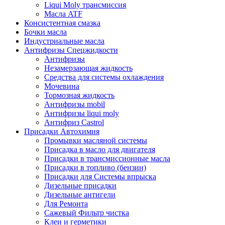
Liqui Moly трансмиссия
Масла ATF
Консистентная смазка
Бочки масла
Индустриальные масла
Антифризы Спецжидкости
Антифризы
Незамерзающая жидкость
Средства для системы охлаждения
Мочевина
Тормозная жидкость
Антифризы mobil
Антифризы liqui moly
Антифриз Castrol
Присадки Автохимия
Промывки масляной системы
Присадка в масло для двигателя
Присадки в трансмиссионные масла
Присадки в топливо (бензин)
Присадки для Системы впрыска
Дизельные присадки
Дизельные антигели
Для Ремонта
Сажевый Фильтр чистка
Клеи и герметики