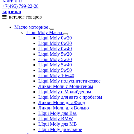
Контакты
+7(495) 799-22-28
корзина:
каталог товаров
Масло моторное
Liqui Moly Масла
Liqui Moly 0w20
Liqui Moly 0w30
Liqui Moly 0w40
Liqui Moly 5w20
Liqui Moly 5w30
Liqui Moly 5w40
Liqui Moly 5w50
Liqui Moly 10w40
Liqui Moly полусинтетическое
Ликви Моли с Молигеном
Liqui Moly с Молибденом
Liqui Moly для авто с пробегом
Ликви Моли для Форд
Ликви Моли для Вольво
LIqui Moly для Ваз
Liqui Moly BMW
LIqui Moly для MB
LIqui Moly дизельное