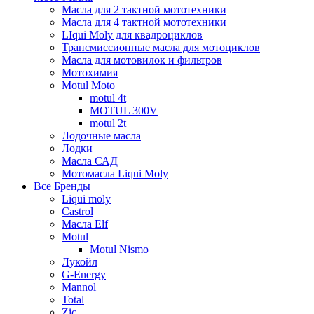
Масла для 2 тактной мототехники
Масла для 4 тактной мототехники
LIqui Moly для квадроциклов
Трансмиссионные масла для мотоциклов
Масла для мотовилок и фильтров
Мотохимия
Motul Moto
motul 4t
MOTUL 300V
motul 2t
Лодочные масла
Лодки
Масла САД
Мотомасла Liqui Moly
Все Бренды
Liqui moly
Castrol
Масла Elf
Motul
Motul Nismo
Лукойл
G-Energy
Mannol
Total
Zic