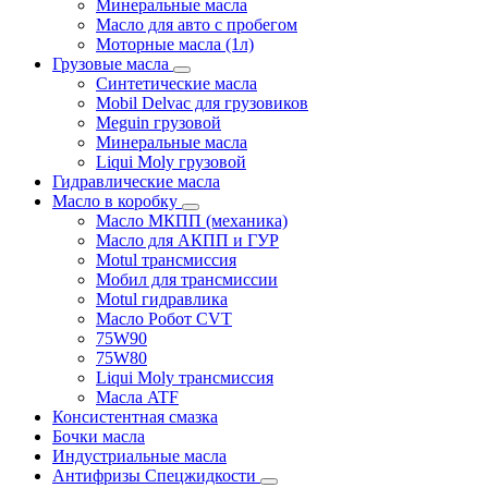
Минеральные масла
Масло для авто с пробегом
Моторные масла (1л)
Грузовые масла
Синтетические масла
Mobil Delvac для грузовиков
Meguin грузовой
Минеральные масла
Liqui Moly грузовой
Гидравлические масла
Масло в коробку
Масло МКПП (механика)
Масло для АКПП и ГУР
Motul трансмиссия
Мобил для трансмиссии
Motul гидравлика
Масло Робот CVT
75W90
75W80
Liqui Moly трансмиссия
Масла ATF
Консистентная смазка
Бочки масла
Индустриальные масла
Антифризы Спецжидкости