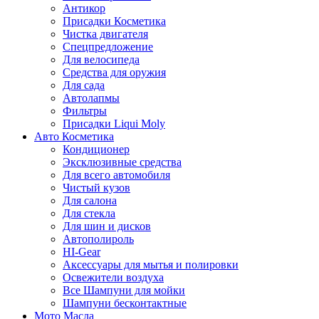
Антикор
Присадки Косметика
Чистка двигателя
Спецпредложение
Для велосипеда
Средства для оружия
Для сада
Автолапмы
Фильтры
Присадки Liqui Moly
Авто Косметика
Кондиционер
Эксклюзивные средства
Для всего автомобиля
Чистый кузов
Для салона
Для стекла
Для шин и дисков
Автополироль
HI-Gear
Аксессуары для мытья и полировки
Освежители воздуха
Все Шампуни для мойки
Шампуни бесконтактные
Мото Масла