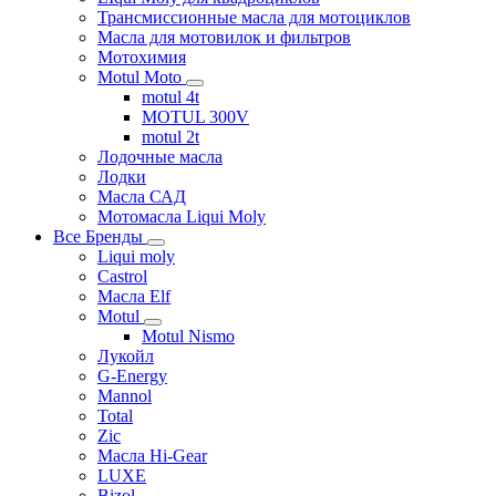
Трансмиссионные масла для мотоциклов
Масла для мотовилок и фильтров
Мотохимия
Motul Moto
motul 4t
MOTUL 300V
motul 2t
Лодочные масла
Лодки
Масла САД
Мотомасла Liqui Moly
Все Бренды
Liqui moly
Castrol
Масла Elf
Motul
Motul Nismo
Лукойл
G-Energy
Mannol
Total
Zic
Масла Hi-Gear
LUXE
Bizol