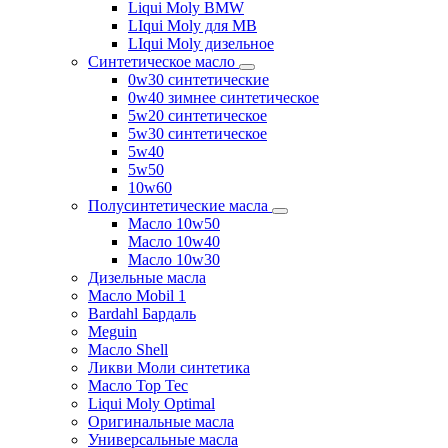
Liqui Moly BMW
LIqui Moly для MB
LIqui Moly дизельное
Синтетическое масло
0w30 синтетические
0w40 зимнее синтетическое
5w20 синтетическое
5w30 синтетическое
5w40
5w50
10w60
Полусинтетические масла
Масло 10w50
Масло 10w40
Масло 10w30
Дизельные масла
Масло Mobil 1
Bardahl Бардаль
Meguin
Масло Shell
Ликви Моли синтетика
Масло Top Tec
Liqui Moly Optimal
Оригинальные масла
Универсальные масла