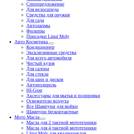
Спецпредложение
Для велосипеда
Средства для оружия
Для сада
Автолапмы
Фильтры
Присадки Liqui Moly
Авто Косметика
Кондиционер
Эксклюзивные средства
Для всего автомобиля
Чистый кузов
Для салона
Для стекла
Для шин и дисков
Автополироль
HI-Gear
Аксессуары для мытья и полировки
Освежители воздуха
Все Шампуни для мойки
Шампуни бесконтактные
Мото Масла
Масла для 2 тактной мототехники
Масла для 4 тактной мототехники
LIqui Moly для квадроциклов