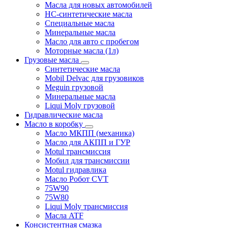
Масла для новых автомобилей
HC-синтетические масла
Специальные масла
Минеральные масла
Масло для авто с пробегом
Моторные масла (1л)
Грузовые масла
Синтетические масла
Mobil Delvac для грузовиков
Meguin грузовой
Минеральные масла
Liqui Moly грузовой
Гидравлические масла
Масло в коробку
Масло МКПП (механика)
Масло для АКПП и ГУР
Motul трансмиссия
Мобил для трансмиссии
Motul гидравлика
Масло Робот CVT
75W90
75W80
Liqui Moly трансмиссия
Масла ATF
Консистентная смазка