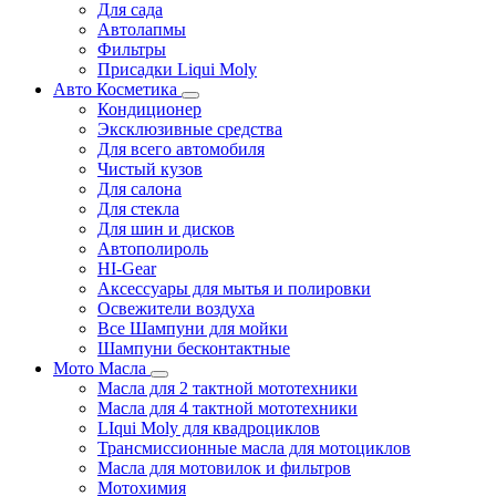
Для сада
Автолапмы
Фильтры
Присадки Liqui Moly
Авто Косметика
Кондиционер
Эксклюзивные средства
Для всего автомобиля
Чистый кузов
Для салона
Для стекла
Для шин и дисков
Автополироль
HI-Gear
Аксессуары для мытья и полировки
Освежители воздуха
Все Шампуни для мойки
Шампуни бесконтактные
Мото Масла
Масла для 2 тактной мототехники
Масла для 4 тактной мототехники
LIqui Moly для квадроциклов
Трансмиссионные масла для мотоциклов
Масла для мотовилок и фильтров
Мотохимия