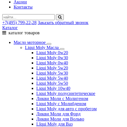
Акции
Контакты
+7(495) 799-22-28
Заказать обратный звонок
Каталог
каталог товаров
Масло моторное
Liqui Moly Масла
Liqui Moly 0w20
Liqui Moly 0w30
Liqui Moly 0w40
Liqui Moly 5w20
Liqui Moly 5w30
Liqui Moly 5w40
Liqui Moly 5w50
Liqui Moly 10w40
Liqui Moly полусинтетическое
Ликви Моли с Молигеном
Liqui Moly с Молибденом
Liqui Moly для авто с пробегом
Ликви Моли для Форд
Ликви Моли для Вольво
LIqui Moly для Ваз