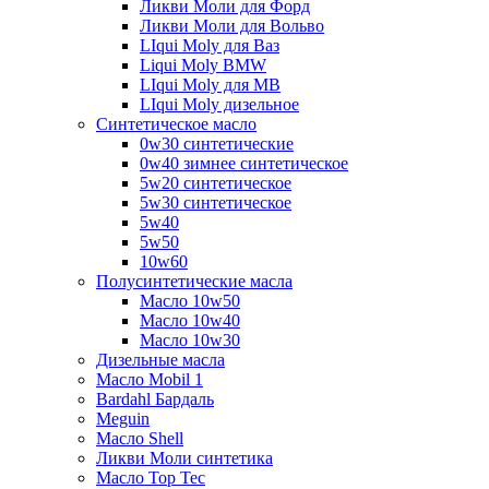
Ликви Моли для Форд
Ликви Моли для Вольво
LIqui Moly для Ваз
Liqui Moly BMW
LIqui Moly для MB
LIqui Moly дизельное
Синтетическое масло
0w30 синтетические
0w40 зимнее синтетическое
5w20 синтетическое
5w30 синтетическое
5w40
5w50
10w60
Полусинтетические масла
Масло 10w50
Масло 10w40
Масло 10w30
Дизельные масла
Масло Mobil 1
Bardahl Бардаль
Meguin
Масло Shell
Ликви Моли синтетика
Масло Top Tec