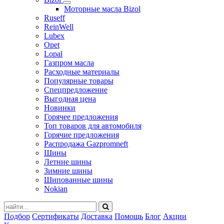
Моторные масла Bizol
Ruseff
ReinWell
Lubex
Opet
Lopal
Газпром масла
Расходные материалы
Популярные товары
Спецпредложение
Выгодная цена
Новинки
Горячее предложения
Топ товаров для автомобиля
Горячие предложения
Распродажа Gazpromneft
Шины
Летние шины
Зимние шины
Шипованные шины
Nokian
Подбор
Сертификаты
Доставка
Помощь
Блог
Акции