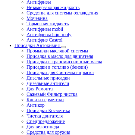
Антифризы
Незамерзающая жидкость
Средства для системы охлаждения
Мочевина
Тормозная жидкость
Антифризы mobil
Антифризы liqui moly
Антифриз Castrol
Присадки Автохимия
Промывки масляной системы
Присадка в масло для двигателя
Присадки в трансмиссионные масла
Присадки в топливо (бензин)
Присадки для Системы впрыска
Дизельные присадки
Дизельные антигели
Для Ремонта
Сажевый Фильтр чистка
Клеи и герметики
Антикор
Присадки Косметика
Чистка двигателя
Спецпредложение
Для велосипеда
Средства для оружия