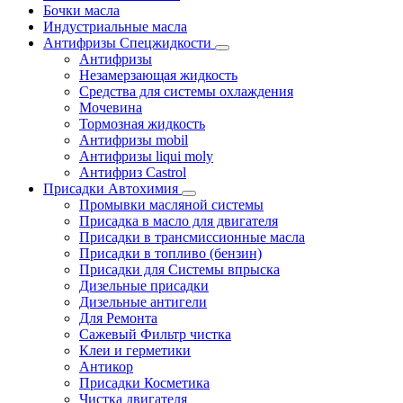
Бочки масла
Индустриальные масла
Антифризы Спецжидкости
Антифризы
Незамерзающая жидкость
Средства для системы охлаждения
Мочевина
Тормозная жидкость
Антифризы mobil
Антифризы liqui moly
Антифриз Castrol
Присадки Автохимия
Промывки масляной системы
Присадка в масло для двигателя
Присадки в трансмиссионные масла
Присадки в топливо (бензин)
Присадки для Системы впрыска
Дизельные присадки
Дизельные антигели
Для Ремонта
Сажевый Фильтр чистка
Клеи и герметики
Антикор
Присадки Косметика
Чистка двигателя