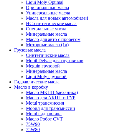
Liqui Moly Optimal
Оригинальные масла
Универсальные масла
Масла для новых автомобилей
HC-синтетические масла
Специальные масла
Минеральные масла
Масло для авто с пробегом
Моторные масла (1л)
Грузовые масла
Синтетические масла
Mobil Delvac для грузовиков
Meguin грузовой
Минеральные масла
Liqui Moly грузовой
Гидравлические масла
Масло в коробку
Масло МКПП (механика)
Масло для АКПП и ГУР
Motul трансмиссия
Мобил для трансмиссии
Motul гидравлика
Масло Робот CVT
75W90
75W80