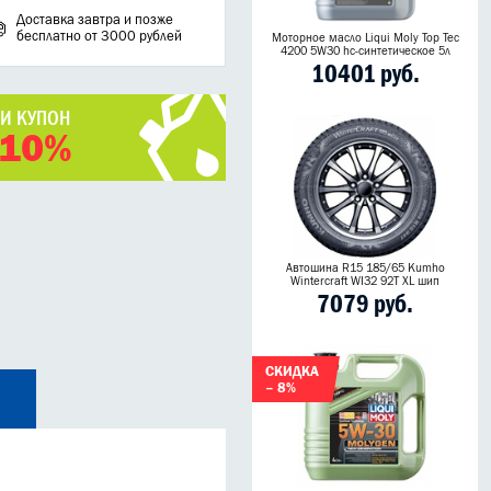
Доставка завтра и позже
бесплатно от 3000 рублей
Моторное масло Liqui Moly Top Tec
4200 5W30 hc-синтетическое 5л
10401 руб.
ЧИ КУПОН
 10%
Автошина R15 185/65 Kumho
Wintercraft WI32 92T XL шип
7079 руб.
СКИДКА
– 8%