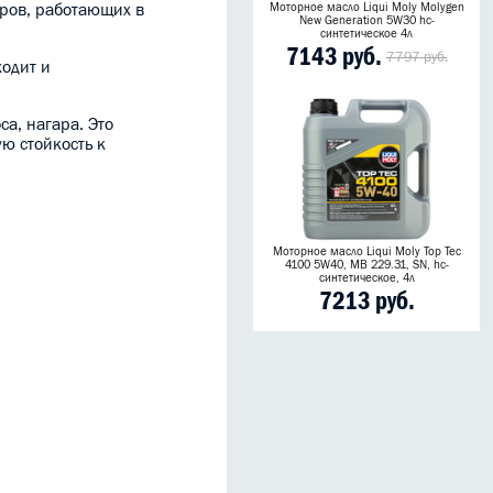
оров, работающих в
Моторное масло Liqui Moly Molygen
New Generation 5W30 hc-
синтетическое 4л
7143 руб.
7797 руб.
ходит и
а, нагара. Это
ю стойкость к
Моторное масло Liqui Moly Top Tec
4100 5W40, MB 229.31, SN, hc-
синтетическое, 4л
7213 руб.