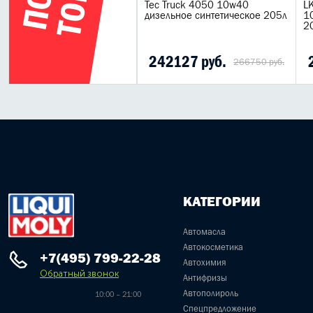
/CH-4 Полусинтетическое
Tec Truck 4050 10w40
LK
торное масло
дизельное синтетическое 205л
1
2
513 руб.
242127 руб.
266750 руб.
КАТЕГОРИИ
Автомасла
Автокосметика
+7(495) 799-22-28
Автохимия
Обратный звонок
Антифризы
Автополироль
10:00 – 21:00
Спецпредложение