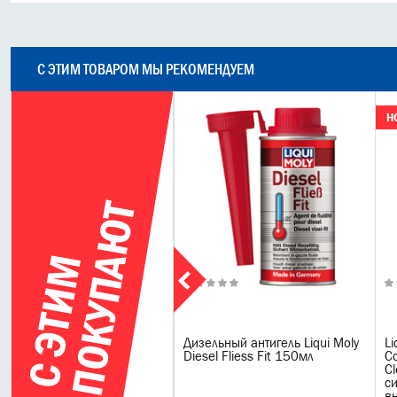
С ЭТИМ ТОВАРОМ МЫ РЕКОМЕНДУЕМ
Н
Т
С
Э
Т
И
М
П
О
К
У
П
А
Ю
дификатор дизельного
Дизельный антигель Liqui Moly
Li
лива Liqui Moly Pro Line
Diesel Fliess Fit 150мл
C
er Diesel Additiv 1л
Cl
с
в