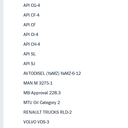
API CG-4
API CF-4
API CF
API CI-4
API CH-4
API SL
API SJ
AVTODISEL (YaMZ) YaMZ-6-12
MAN M 3275-1
MB-Approval 228.3
MTU Oil Category 2
RENAULT TRUCKS RLD-2
VOLVO VDS-3