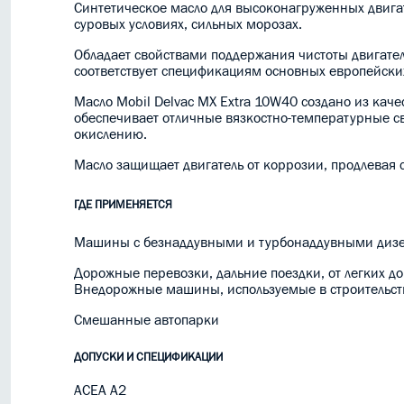
Синтетическое масло для высоконагруженных двига
суровых условиях, сильных морозах.
Обладает свойствами поддержания чистоты двигател
соответствует спецификациям основных европейски
Масло Mobil Delvac MX Extra 10W40 создано из каче
обеспечивает отличные вязкостно-температурные св
окислению.
Масло защищает двигатель от коррозии, продлевая 
ГДЕ ПРИМЕНЯЕТСЯ
Машины с безнаддувными и турбонаддувными дизел
Дорожные перевозки, дальние поездки, от легких д
Внедорожные машины, используемые в строительств
Смешанные автопарки
ДОПУСКИ И СПЕЦИФИКАЦИИ
ACEA A2