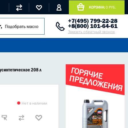
КОРЗИНА:
0 РУБ.
+7(495) 799-22-28
+8(800) 101-64-61
Подобрать масло
Заказать обратный звонок
Г
О
Р
Я
Ч
И
Е
Р
Е
Д
Л
О
Ж
Е
Н
И
Я
усинтетическое 208 л
П
Нет в наличии