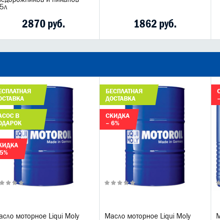
.5л
2870 руб.
1862 руб.
ЕСПЛАТНАЯ
БЕСПЛАТНАЯ
ОСТАВКА
ДОСТАВКА
АСОС В
СКИДКА
ОДАРОК
– 6%
КИДКА
 5%
сло моторное Liqui Moly
Масло моторное Liqui Moly
М