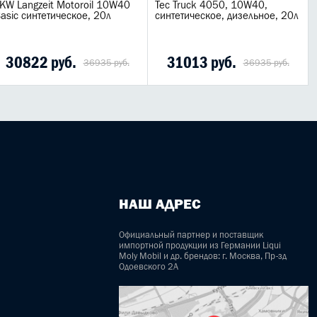
KW Langzeit Motoroil 10W40
Tec Truck 4050, 10W40,
asic синтетическое, 20л
синтетическое, дизельное, 20л
30822 руб.
31013 руб.
36935 руб.
36935 руб.
НАШ АДРЕС
Официальный партнер и поставщик
импортной продукции из Германии Liqui
Moly Mobil и др. брендов: г. Москва, Пр-зд
Одоевского 2А