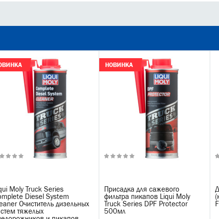
ОВИНКА
НОВИНКА
qui Moly Truck Series
Присадка для сажевого
Д
omplete Diesel System
фильтра пикапов Liqui Moly
(
eaner Очиститель дизельных
Truck Series DPF Protector
F
истем тяжелых
500мл
недорожников и пикапов