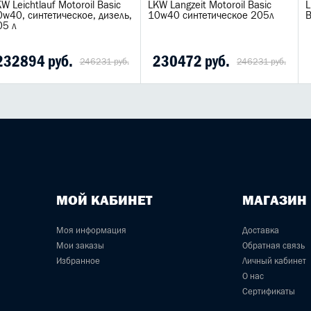
W Leichtlauf Motoroil Basic
LKW Langzeit Motoroil Basic
L
0w40, синтетическое, дизель,
10w40 синтетическое 205л
B
05 л
232894 руб.
230472 руб.
246231 руб.
246231 руб.
МОЙ КАБИНЕТ
МАГАЗИН
Моя информация
Доставка
Мои заказы
Обратная связь
Избранное
Личный кабинет
О нас
Сертификаты