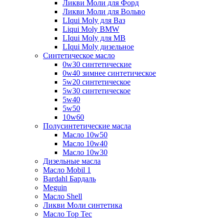
Ликви Моли для Форд
Ликви Моли для Вольво
LIqui Moly для Ваз
Liqui Moly BMW
LIqui Moly для MB
LIqui Moly дизельное
Синтетическое масло
0w30 синтетические
0w40 зимнее синтетическое
5w20 синтетическое
5w30 синтетическое
5w40
5w50
10w60
Полусинтетические масла
Масло 10w50
Масло 10w40
Масло 10w30
Дизельные масла
Масло Mobil 1
Bardahl Бардаль
Meguin
Масло Shell
Ликви Моли синтетика
Масло Top Tec