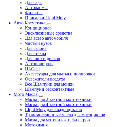
Для сада
Автолапмы
Фильтры
Присадки Liqui Moly
Авто Косметика
Кондиционер
Эксклюзивные средства
Для всего автомобиля
Чистый кузов
Для салона
Для стекла
Для шин и дисков
Автополироль
HI-Gear
Аксессуары для мытья и полировки
Освежители воздуха
Все Шампуни для мойки
Шампуни бесконтактные
Мото Масла
Масла для 2 тактной мототехники
Масла для 4 тактной мототехники
LIqui Moly для квадроциклов
Трансмиссионные масла для мотоциклов
Масла для мотовилок и фильтров
Мотохимия