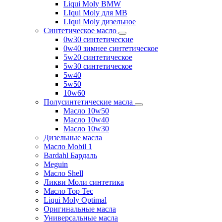
Liqui Moly BMW
LIqui Moly для MB
LIqui Moly дизельное
Синтетическое масло
0w30 синтетические
0w40 зимнее синтетическое
5w20 синтетическое
5w30 синтетическое
5w40
5w50
10w60
Полусинтетические масла
Масло 10w50
Масло 10w40
Масло 10w30
Дизельные масла
Масло Mobil 1
Bardahl Бардаль
Meguin
Масло Shell
Ликви Моли синтетика
Масло Top Tec
Liqui Moly Optimal
Оригинальные масла
Универсальные масла