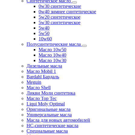
Синтетическое масло
0w30 синтетические
0w40 зимнее синтетическое
5w20 синтетическое
5w30 синтетическое
5w40
5w50
10w60
Полусинтетические масла
Масло 10w50
Масло 10w40
Масло 10w30
Дизельные масла
Масло Mobil 1
Bardahl Бардаль
Meguin
Масло Shell
Ликви Моли синтетика
Масло Top Tec
Liqui Moly Optimal
Оригинальные масла
Универсальные масла
Масла для новых автомобилей
HC-синтетические масла
Специальные масла