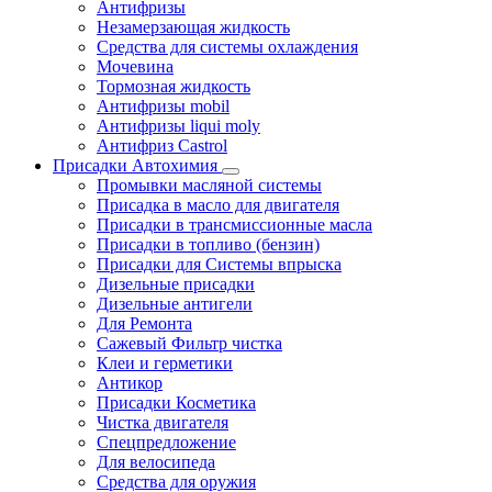
Антифризы
Незамерзающая жидкость
Средства для системы охлаждения
Мочевина
Тормозная жидкость
Антифризы mobil
Антифризы liqui moly
Антифриз Castrol
Присадки Автохимия
Промывки масляной системы
Присадка в масло для двигателя
Присадки в трансмиссионные масла
Присадки в топливо (бензин)
Присадки для Системы впрыска
Дизельные присадки
Дизельные антигели
Для Ремонта
Сажевый Фильтр чистка
Клеи и герметики
Антикор
Присадки Косметика
Чистка двигателя
Спецпредложение
Для велосипеда
Средства для оружия