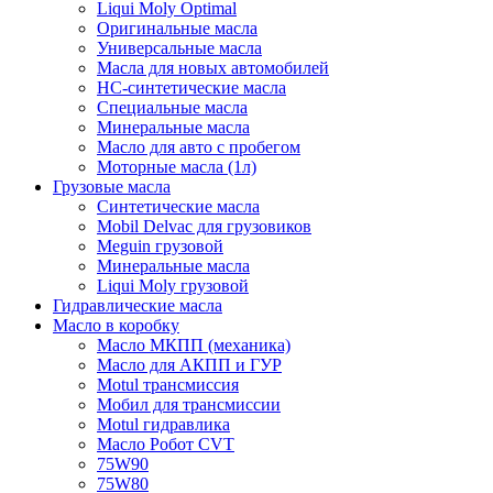
Liqui Moly Optimal
Оригинальные масла
Универсальные масла
Масла для новых автомобилей
HC-синтетические масла
Специальные масла
Минеральные масла
Масло для авто с пробегом
Моторные масла (1л)
Грузовые масла
Синтетические масла
Mobil Delvac для грузовиков
Meguin грузовой
Минеральные масла
Liqui Moly грузовой
Гидравлические масла
Масло в коробку
Масло МКПП (механика)
Масло для АКПП и ГУР
Motul трансмиссия
Мобил для трансмиссии
Motul гидравлика
Масло Робот CVT
75W90
75W80