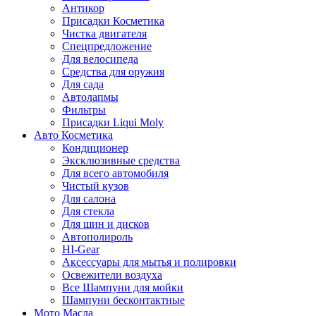
Антикор
Присадки Косметика
Чистка двигателя
Спецпредложение
Для велосипеда
Средства для оружия
Для сада
Автолапмы
Фильтры
Присадки Liqui Moly
Авто Косметика
Кондиционер
Эксклюзивные средства
Для всего автомобиля
Чистый кузов
Для салона
Для стекла
Для шин и дисков
Автополироль
HI-Gear
Аксессуары для мытья и полировки
Освежители воздуха
Все Шампуни для мойки
Шампуни бесконтактные
Мото Масла