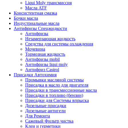
Liqui Moly трансмиссия
Масла ATF
Консистентная смазка
Бочки масла
Индустриальные масла
Антифризы Спецжидкости
Антифризы
Незамерзающая жидкость
Средства для системы охлаждения
Мочевина
Тормозная жидкость
Антифризы mobil
Антифризы liqui moly
Антифриз Castrol
Присадки Автохимия
Промывки масляной системы
Присадка в масло для двигателя
Присадки в трансмиссионные масла
Присадки в топливо (бензин)
Присадки для Системы впрыска
Дизельные присадки
Дизельные антигели
Для Ремонта
Сажевый Фильтр чистка
Клеи и герметики