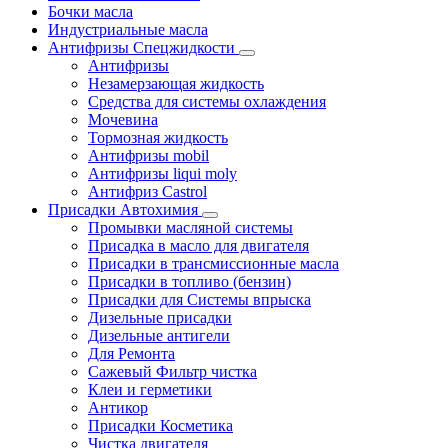
Бочки масла
Индустриальные масла
Антифризы Спецжидкости
Антифризы
Незамерзающая жидкость
Средства для системы охлаждения
Мочевина
Тормозная жидкость
Антифризы mobil
Антифризы liqui moly
Антифриз Castrol
Присадки Автохимия
Промывки масляной системы
Присадка в масло для двигателя
Присадки в трансмиссионные масла
Присадки в топливо (бензин)
Присадки для Системы впрыска
Дизельные присадки
Дизельные антигели
Для Ремонта
Сажевый Фильтр чистка
Клеи и герметики
Антикор
Присадки Косметика
Чистка двигателя