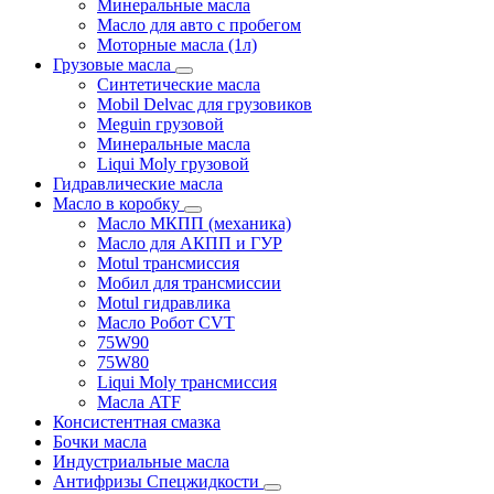
Минеральные масла
Масло для авто с пробегом
Моторные масла (1л)
Грузовые масла
Синтетические масла
Mobil Delvac для грузовиков
Meguin грузовой
Минеральные масла
Liqui Moly грузовой
Гидравлические масла
Масло в коробку
Масло МКПП (механика)
Масло для АКПП и ГУР
Motul трансмиссия
Мобил для трансмиссии
Motul гидравлика
Масло Робот CVT
75W90
75W80
Liqui Moly трансмиссия
Масла ATF
Консистентная смазка
Бочки масла
Индустриальные масла
Антифризы Спецжидкости