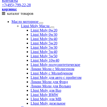
Контакты
+7(495) 799-22-28
корзина:
каталог товаров
Масло моторное
Liqui Moly Масла
Liqui Moly 0w20
Liqui Moly 0w30
Liqui Moly 0w40
Liqui Moly 5w20
Liqui Moly 5w30
Liqui Moly 5w40
Liqui Moly 5w50
Liqui Moly 10w40
Liqui Moly полусинтетическое
Ликви Моли с Молигеном
Liqui Moly с Молибденом
Liqui Moly для авто с пробегом
Ликви Моли для Форд
Ликви Моли для Вольво
LIqui Moly для Ваз
Liqui Moly BMW
LIqui Moly для MB
LIqui Moly дизельное