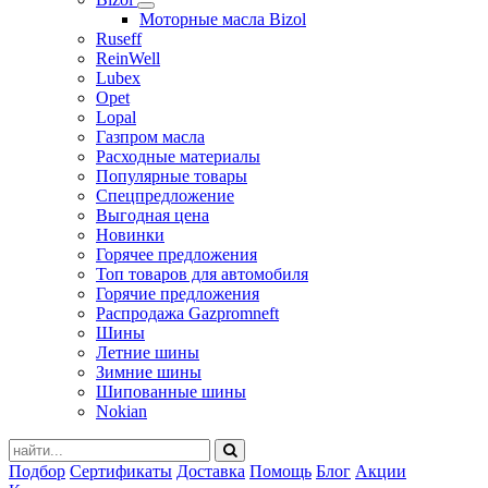
Моторные масла Bizol
Ruseff
ReinWell
Lubex
Opet
Lopal
Газпром масла
Расходные материалы
Популярные товары
Спецпредложение
Выгодная цена
Новинки
Горячее предложения
Топ товаров для автомобиля
Горячие предложения
Распродажа Gazpromneft
Шины
Летние шины
Зимние шины
Шипованные шины
Nokian
Подбор
Сертификаты
Доставка
Помощь
Блог
Акции