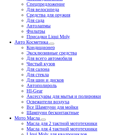
Спецпредложение
Для велосипеда
Средства для оружия
Для сада
Автолапмы
Фильтры
Присадки Liqui Moly
Авто Косметика
Кондиционер
Эксклюзивные средства
Для всего автомобиля
Чистый кузов
Для салона
Для стекла
Для шин и дисков
Автополироль
HI-Gear
Аксессуары для мытья и полировки
Освежители воздуха
Все Шампуни для мойки
Шампуни бесконтактные
Мото Масла
Масла для 2 тактной мототехники
Масла для 4 тактной мототехники
LIqui Moly для квадроциклов