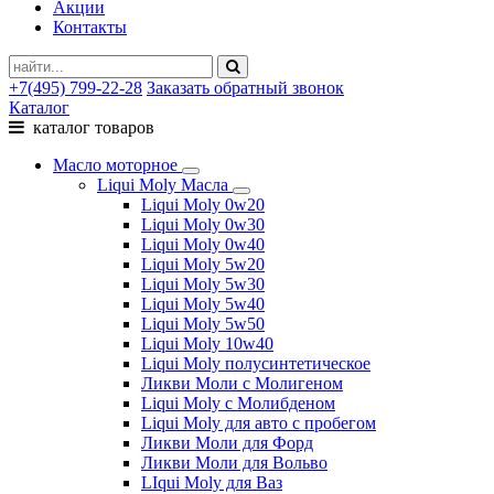
Акции
Контакты
+7(495) 799-22-28
Заказать обратный звонок
Каталог
каталог товаров
Масло моторное
Liqui Moly Масла
Liqui Moly 0w20
Liqui Moly 0w30
Liqui Moly 0w40
Liqui Moly 5w20
Liqui Moly 5w30
Liqui Moly 5w40
Liqui Moly 5w50
Liqui Moly 10w40
Liqui Moly полусинтетическое
Ликви Моли с Молигеном
Liqui Moly с Молибденом
Liqui Moly для авто с пробегом
Ликви Моли для Форд
Ликви Моли для Вольво
LIqui Moly для Ваз