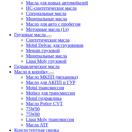
Масла для новых автомобилей
HC-синтетические масла
Специальные масла
Минеральные масла
Масло для авто с пробегом
Моторные масла (1л)
Грузовые масла
Синтетические масла
Mobil Delvac для грузовиков
Meguin грузовой
Минеральные масла
Liqui Moly грузовой
Гидравлические масла
Масло в коробку
Масло МКПП (механика)
Масло для АКПП и ГУР
Motul трансмиссия
Мобил для трансмиссии
Motul гидравлика
Масло Робот CVT
75W90
75W80
Liqui Moly трансмиссия
Масла ATF
Консистентная смазка