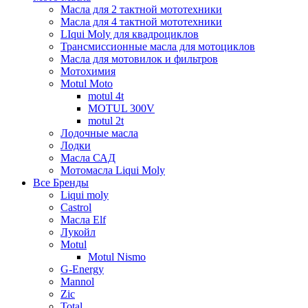
Масла для 2 тактной мототехники
Масла для 4 тактной мототехники
LIqui Moly для квадроциклов
Трансмиссионные масла для мотоциклов
Масла для мотовилок и фильтров
Мотохимия
Motul Moto
motul 4t
MOTUL 300V
motul 2t
Лодочные масла
Лодки
Масла САД
Мотомасла Liqui Moly
Все Бренды
Liqui moly
Castrol
Масла Elf
Лукойл
Motul
Motul Nismo
G-Energy
Mannol
Zic
Total