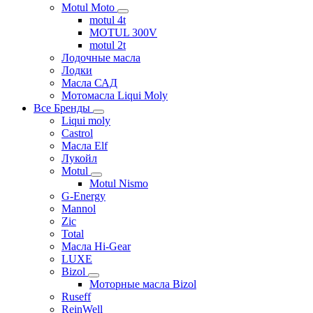
Motul Moto
motul 4t
MOTUL 300V
motul 2t
Лодочные масла
Лодки
Масла САД
Мотомасла Liqui Moly
Все Бренды
Liqui moly
Castrol
Масла Elf
Лукойл
Motul
Motul Nismo
G-Energy
Mannol
Zic
Total
Масла Hi-Gear
LUXE
Bizol
Моторные масла Bizol
Ruseff
ReinWell