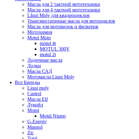
Масла для 2 тактной мототехники
Масла для 4 тактной мототехники
LIqui Moly для квадроциклов
Трансмиссионные масла для мотоциклов
Масла для мотовилок и фильтров
Мотохимия
Motul Moto
motul 4t
MOTUL 300V
motul 2t
Лодочные масла
Лодки
Масла САД
Мотомасла Liqui Moly
Все Бренды
Liqui moly
Castrol
Масла Elf
Лукойл
Motul
Motul Nismo
G-Energy
Mannol
Zic
Total