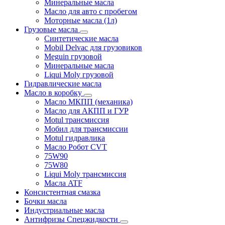
Минеральные масла
Масло для авто с пробегом
Моторные масла (1л)
Грузовые масла
Синтетические масла
Mobil Delvac для грузовиков
Meguin грузовой
Минеральные масла
Liqui Moly грузовой
Гидравлические масла
Масло в коробку
Масло МКПП (механика)
Масло для АКПП и ГУР
Motul трансмиссия
Мобил для трансмиссии
Motul гидравлика
Масло Робот CVT
75W90
75W80
Liqui Moly трансмиссия
Масла ATF
Консистентная смазка
Бочки масла
Индустриальные масла
Антифризы Спецжидкости