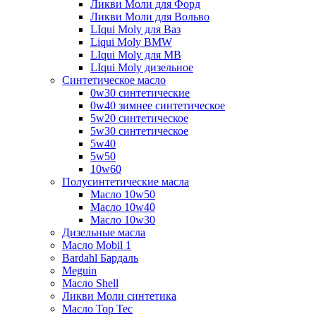
Ликви Моли для Форд
Ликви Моли для Вольво
LIqui Moly для Ваз
Liqui Moly BMW
LIqui Moly для MB
LIqui Moly дизельное
Синтетическое масло
0w30 синтетические
0w40 зимнее синтетическое
5w20 синтетическое
5w30 синтетическое
5w40
5w50
10w60
Полусинтетические масла
Масло 10w50
Масло 10w40
Масло 10w30
Дизельные масла
Масло Mobil 1
Bardahl Бардаль
Meguin
Масло Shell
Ликви Моли синтетика
Масло Top Tec