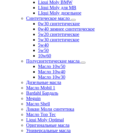
Liqui Moly BMW
LIqui Moly для MB
LIqui Moly дизельное
Синтетическое масло
0w30 синтетические
0w40 зимнее синтетическое
5w20 синтетическое
5w30 синтетическое
5w40
5w50
10w60
Полусинтетические масла
Масло 10w50
Масло 10w40
Масло 10w30
Дизельные масла
Масло Mobil 1
Bardahl Бардаль
Meguin
Масло Shell
Ликви Моли синтетика
Масло Top Tec
Liqui Moly Optimal
Оригинальные масла
Универсальные масла