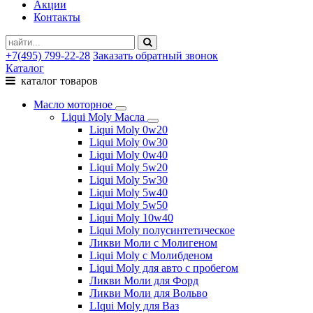
Акции
Контакты
+7(495) 799-22-28
Заказать обратный звонок
Каталог
каталог товаров
Масло моторное
Liqui Moly Масла
Liqui Moly 0w20
Liqui Moly 0w30
Liqui Moly 0w40
Liqui Moly 5w20
Liqui Moly 5w30
Liqui Moly 5w40
Liqui Moly 5w50
Liqui Moly 10w40
Liqui Moly полусинтетическое
Ликви Моли с Молигеном
Liqui Moly с Молибденом
Liqui Moly для авто с пробегом
Ликви Моли для Форд
Ликви Моли для Вольво
LIqui Moly для Ваз