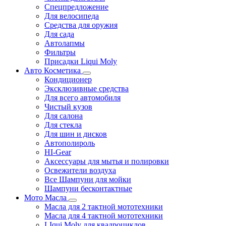
Спецпредложение
Для велосипеда
Средства для оружия
Для сада
Автолапмы
Фильтры
Присадки Liqui Moly
Авто Косметика
Кондиционер
Эксклюзивные средства
Для всего автомобиля
Чистый кузов
Для салона
Для стекла
Для шин и дисков
Автополироль
HI-Gear
Аксессуары для мытья и полировки
Освежители воздуха
Все Шампуни для мойки
Шампуни бесконтактные
Мото Масла
Масла для 2 тактной мототехники
Масла для 4 тактной мототехники
LIqui Moly для квадроциклов