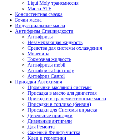
Liqui Moly трансмиссия
Масла ATF
Консистентная смазка
Бочки масла
Индустриальные масла
Антифризы Спецжидкости
Антифризы
Незамерзающая жидкость
Средства для системы охлаждения
Мочевина
Тормозная жидкость
Антифризы mobil
Антифризы liqui moly
Антифриз Castrol
Присадки Автохимия
Промывки масляной системы
Присадка в масло для двигателя
Присадки в трансмиссионные масла
Присадки в топливо (бензин)
Присадки для Системы впрыска
Дизельные присадки
Дизельные антигели
Для Ремонта
Сажевый Фильтр чистка
Клеи и герметики