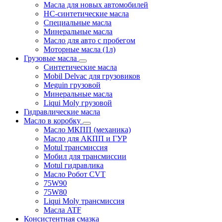
Масла для новых автомобилей
HC-синтетические масла
Специальные масла
Минеральные масла
Масло для авто с пробегом
Моторные масла (1л)
Грузовые масла
Синтетические масла
Mobil Delvac для грузовиков
Meguin грузовой
Минеральные масла
Liqui Moly грузовой
Гидравлические масла
Масло в коробку
Масло МКПП (механика)
Масло для АКПП и ГУР
Motul трансмиссия
Мобил для трансмиссии
Motul гидравлика
Масло Робот CVT
75W90
75W80
Liqui Moly трансмиссия
Масла ATF
Консистентная смазка