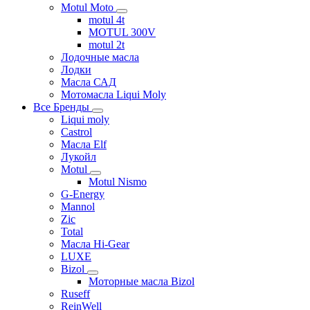
Motul Moto
motul 4t
MOTUL 300V
motul 2t
Лодочные масла
Лодки
Масла САД
Мотомасла Liqui Moly
Все Бренды
Liqui moly
Castrol
Масла Elf
Лукойл
Motul
Motul Nismo
G-Energy
Mannol
Zic
Total
Масла Hi-Gear
LUXE
Bizol
Моторные масла Bizol
Ruseff
ReinWell