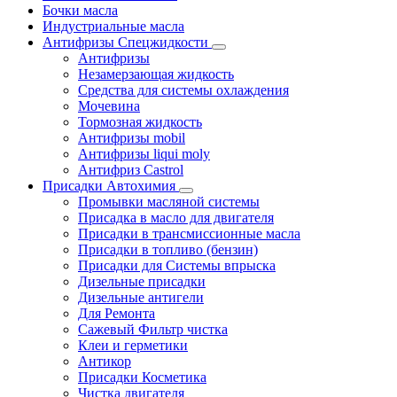
Бочки масла
Индустриальные масла
Антифризы Спецжидкости
Антифризы
Незамерзающая жидкость
Средства для системы охлаждения
Мочевина
Тормозная жидкость
Антифризы mobil
Антифризы liqui moly
Антифриз Castrol
Присадки Автохимия
Промывки масляной системы
Присадка в масло для двигателя
Присадки в трансмиссионные масла
Присадки в топливо (бензин)
Присадки для Системы впрыска
Дизельные присадки
Дизельные антигели
Для Ремонта
Сажевый Фильтр чистка
Клеи и герметики
Антикор
Присадки Косметика
Чистка двигателя