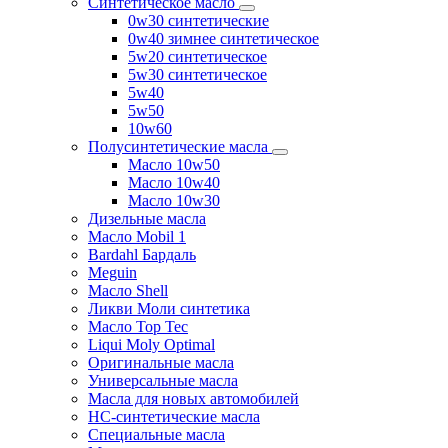
Синтетическое масло
0w30 синтетические
0w40 зимнее синтетическое
5w20 синтетическое
5w30 синтетическое
5w40
5w50
10w60
Полусинтетические масла
Масло 10w50
Масло 10w40
Масло 10w30
Дизельные масла
Масло Mobil 1
Bardahl Бардаль
Meguin
Масло Shell
Ликви Моли синтетика
Масло Top Tec
Liqui Moly Optimal
Оригинальные масла
Универсальные масла
Масла для новых автомобилей
HC-синтетические масла
Специальные масла