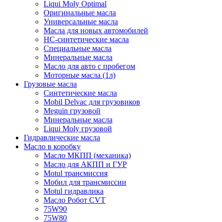
Liqui Moly Optimal
Оригинальные масла
Универсальные масла
Масла для новых автомобилей
HC-синтетические масла
Специальные масла
Минеральные масла
Масло для авто с пробегом
Моторные масла (1л)
Грузовые масла
Синтетические масла
Mobil Delvac для грузовиков
Meguin грузовой
Минеральные масла
Liqui Moly грузовой
Гидравлические масла
Масло в коробку
Масло МКПП (механика)
Масло для АКПП и ГУР
Motul трансмиссия
Мобил для трансмиссии
Motul гидравлика
Масло Робот CVT
75W90
75W80