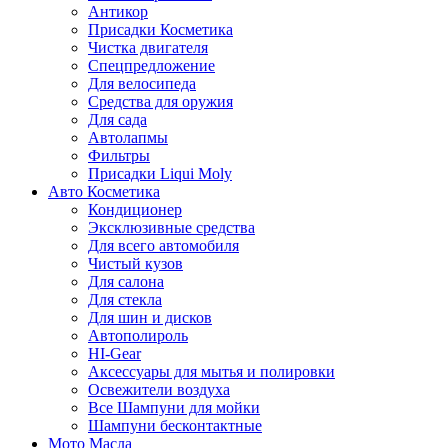
Антикор
Присадки Косметика
Чистка двигателя
Спецпредложение
Для велосипеда
Средства для оружия
Для сада
Автолапмы
Фильтры
Присадки Liqui Moly
Авто Косметика
Кондиционер
Эксклюзивные средства
Для всего автомобиля
Чистый кузов
Для салона
Для стекла
Для шин и дисков
Автополироль
HI-Gear
Аксессуары для мытья и полировки
Освежители воздуха
Все Шампуни для мойки
Шампуни бесконтактные
Мото Масла