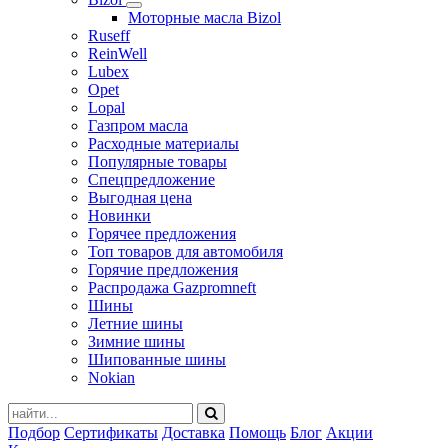
Моторные масла Bizol
Ruseff
ReinWell
Lubex
Opet
Lopal
Газпром масла
Расходные материалы
Популярные товары
Спецпредложение
Выгодная цена
Новинки
Горячее предложения
Топ товаров для автомобиля
Горячие предложения
Распродажа Gazpromneft
Шины
Летние шины
Зимние шины
Шипованные шины
Nokian
Подбор
Сертификаты
Доставка
Помощь
Блог
Акции