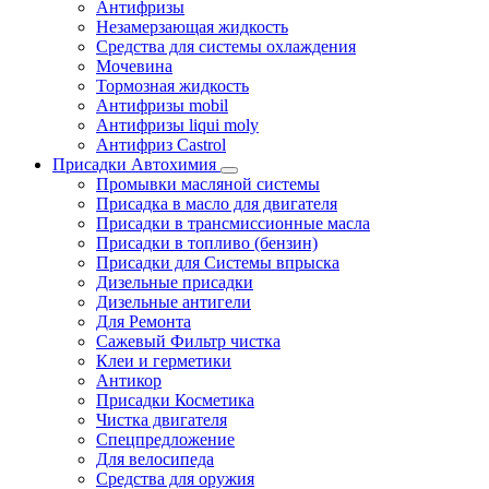
Антифризы
Незамерзающая жидкость
Средства для системы охлаждения
Мочевина
Тормозная жидкость
Антифризы mobil
Антифризы liqui moly
Антифриз Castrol
Присадки Автохимия
Промывки масляной системы
Присадка в масло для двигателя
Присадки в трансмиссионные масла
Присадки в топливо (бензин)
Присадки для Системы впрыска
Дизельные присадки
Дизельные антигели
Для Ремонта
Сажевый Фильтр чистка
Клеи и герметики
Антикор
Присадки Косметика
Чистка двигателя
Спецпредложение
Для велосипеда
Средства для оружия