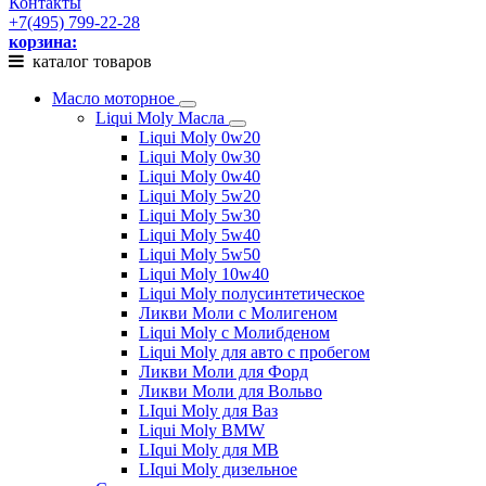
Контакты
+7(495) 799-22-28
корзина:
каталог товаров
Масло моторное
Liqui Moly Масла
Liqui Moly 0w20
Liqui Moly 0w30
Liqui Moly 0w40
Liqui Moly 5w20
Liqui Moly 5w30
Liqui Moly 5w40
Liqui Moly 5w50
Liqui Moly 10w40
Liqui Moly полусинтетическое
Ликви Моли с Молигеном
Liqui Moly с Молибденом
Liqui Moly для авто с пробегом
Ликви Моли для Форд
Ликви Моли для Вольво
LIqui Moly для Ваз
Liqui Moly BMW
LIqui Moly для MB
LIqui Moly дизельное