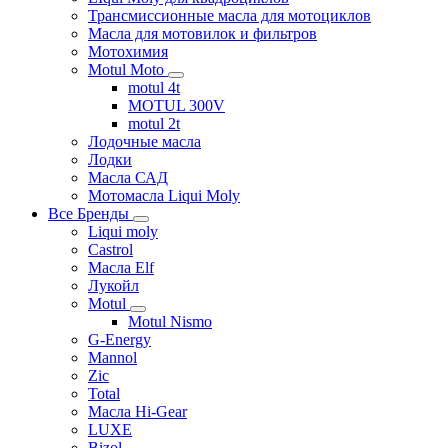
Трансмиссионные масла для мотоциклов
Масла для мотовилок и фильтров
Мотохимия
Motul Moto
motul 4t
MOTUL 300V
motul 2t
Лодочные масла
Лодки
Масла САД
Мотомасла Liqui Moly
Все Бренды
Liqui moly
Castrol
Масла Elf
Лукойл
Motul
Motul Nismo
G-Energy
Mannol
Zic
Total
Масла Hi-Gear
LUXE
Bizol