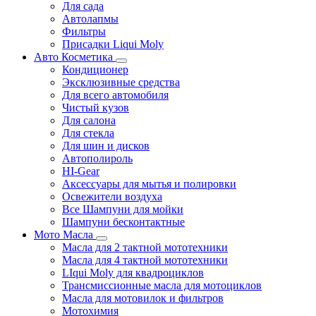
Для сада
Автолапмы
Фильтры
Присадки Liqui Moly
Авто Косметика
Кондиционер
Эксклюзивные средства
Для всего автомобиля
Чистый кузов
Для салона
Для стекла
Для шин и дисков
Автополироль
HI-Gear
Аксессуары для мытья и полировки
Освежители воздуха
Все Шампуни для мойки
Шампуни бесконтактные
Мото Масла
Масла для 2 тактной мототехники
Масла для 4 тактной мототехники
LIqui Moly для квадроциклов
Трансмиссионные масла для мотоциклов
Масла для мотовилок и фильтров
Мотохимия