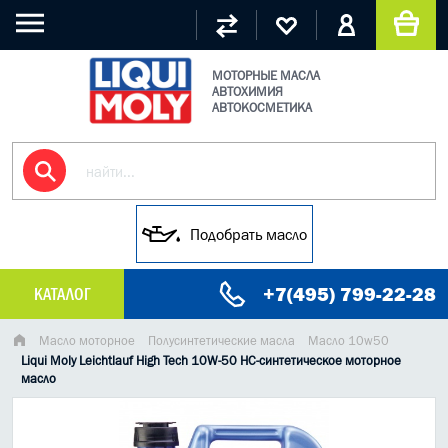
МОТОРНЫЕ МАСЛА
АВТОХИМИЯ
АВТОКОСМЕТИКА
Подобрать масло
+7(495) 799-22-28
КАТАЛОГ
МАСЛО МОТОРНОЕ
Масло моторное
Полусинтетические масла
Масло 10w50
Liqui Moly Leichtlauf High Tech 10W-50 НС-синтетическое моторное
масло
ГРУЗОВЫЕ МАСЛА
ГИДРАВЛИЧЕСКИЕ МАСЛА