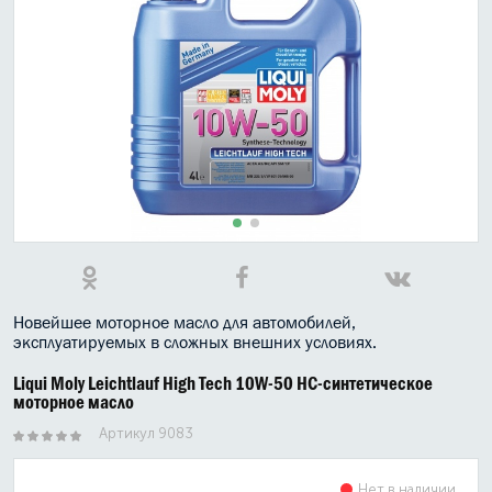
МАСЛО В КОРОБКУ
КОНСИСТЕНТНАЯ СМАЗКА
БОЧКИ МАСЛА
ИНДУСТРИАЛЬНЫЕ МАСЛА
АНТИФРИЗЫ СПЕЦЖИДКОСТИ
ПРИСАДКИ АВТОХИМИЯ
АВТО КОСМЕТИКА
Новейшее моторное масло для автомобилей,
эксплуатируемых в сложных внешних условиях.
МОТО МАСЛА
Liqui Moly Leichtlauf High Tech 10W-50 НС-синтетическое
моторное масло
ВСЕ БРЕНДЫ
Артикул 9083
Нет в наличии