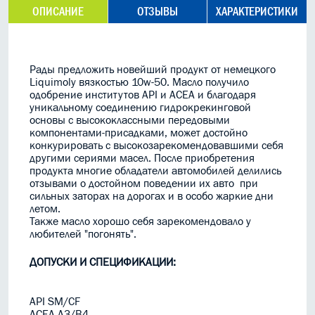
ОПИСАНИЕ
ОТЗЫВЫ
ХАРАКТЕРИСТИКИ
Рады предложить новейший продукт от немецкого
Liquimoly вязкостью 10w-50. Масло получило
одобрение институтов API и ACEA
и благодаря
уникальному соединению гидрокрекинговой
основы с высококлассными передовыми
компонентами-присадками, может достой
но
конкурировать с высокозарекомендовавшими себя
другими сериями масел. После приобретения
продукта многие
обладатели автомобилей делились
отзывами о достойном поведении их авто при
сильных заторах на дорогах и в особо жаркие дни
летом.
Также масло хорошо себя зарекомендовало у
любителей "погонять".
ДОПУСКИ И СПЕЦИФИКАЦИИ:
API SM/CF
ACEA A3/B4