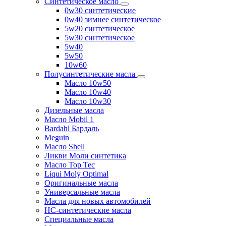
Синтетическое масло
0w30 синтетические
0w40 зимнее синтетическое
5w20 синтетическое
5w30 синтетическое
5w40
5w50
10w60
Полусинтетические масла
Масло 10w50
Масло 10w40
Масло 10w30
Дизельные масла
Масло Mobil 1
Bardahl Бардаль
Meguin
Масло Shell
Ликви Моли синтетика
Масло Top Tec
Liqui Moly Optimal
Оригинальные масла
Универсальные масла
Масла для новых автомобилей
HC-синтетические масла
Специальные масла