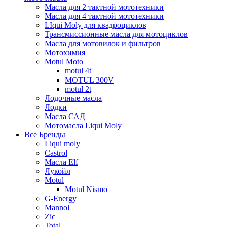
Масла для 2 тактной мототехники
Масла для 4 тактной мототехники
LIqui Moly для квадроциклов
Трансмиссионные масла для мотоциклов
Масла для мотовилок и фильтров
Мотохимия
Motul Moto
motul 4t
MOTUL 300V
motul 2t
Лодочные масла
Лодки
Масла САД
Мотомасла Liqui Moly
Все Бренды
Liqui moly
Castrol
Масла Elf
Лукойл
Motul
Motul Nismo
G-Energy
Mannol
Zic
Total