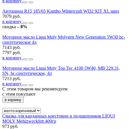
в корзину
Автошина R15 185/65 Kumho Wintercraft WI32 92T XL шип
7079 руб.
в корзину
скидка
– 8%
Моторное масло Liqui Moly Molygen New Generation 5W30 hc-
синтетическое 4л
7143 руб.
7797 руб.
в корзину
Моторное масло Liqui Moly Top Tec 4100 5W40, MB 229.31,
SN, hc-синтетическое, 4л
7213 руб.
в корзину
С этим товаром мы рекомендуем
с этим покупают
в корзину
Смазка для карданных крестовин и подшипников LIQUI
MOLY Mehrzweckfett 400гр
973 руб.