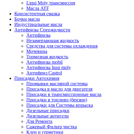
Liqui Moly трансмиссия
Масла ATF
Консистентная смазка
Бочки масла
Индустриальные масла
Антифризы Спецжидкости
Антифризы
Незамерзающая жидкость
Средства для системы охлаждения
Мочевина
Тормозная жидкость
Антифризы mobil
Антифризы liqui moly
Антифриз Castrol
Присадки Автохимия
Промывки масляной системы
Присадка в масло для двигателя
Присадки в трансмиссионные масла
Присадки в топливо (бензин)
Присадки для Системы впрыска
Дизельные присадки
Дизельные антигели
Для Ремонта
Сажевый Фильтр чистка
Клеи и герметики