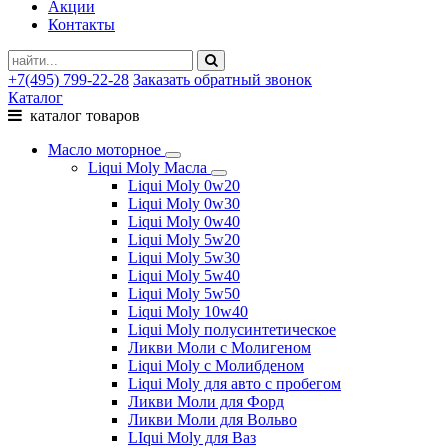
Акции
Контакты
+7(495) 799-22-28
Заказать обратный звонок
Каталог
каталог товаров
Масло моторное
Liqui Moly Масла
Liqui Moly 0w20
Liqui Moly 0w30
Liqui Moly 0w40
Liqui Moly 5w20
Liqui Moly 5w30
Liqui Moly 5w40
Liqui Moly 5w50
Liqui Moly 10w40
Liqui Moly полусинтетическое
Ликви Моли с Молигеном
Liqui Moly с Молибденом
Liqui Moly для авто с пробегом
Ликви Моли для Форд
Ликви Моли для Вольво
LIqui Moly для Ваз