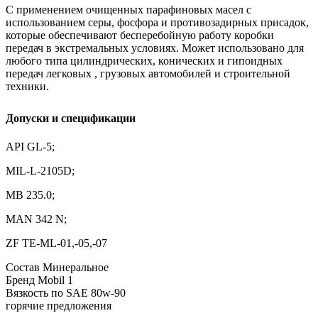
С применением очищенных парафиновых масел с
использованием серы, фосфора и противозадирных присадок,
которые обеспечивают бесперебойную работу коробки
передач в экстремальных условиях. Может использовано для
любого типа цилиндрических, конических и гипоидных
передач легковых , грузовых автомобилей и строительной
техники.
Допуски и спецификации
API GL-5;
MIL-L-2105D;
MB 235.0;
МАN 342 N;
ZF TE-ML-01,-05,-07
Состав
Минеральное
Бренд
Mobil 1
Вязкость по SAE
80w-90
горячие предложения