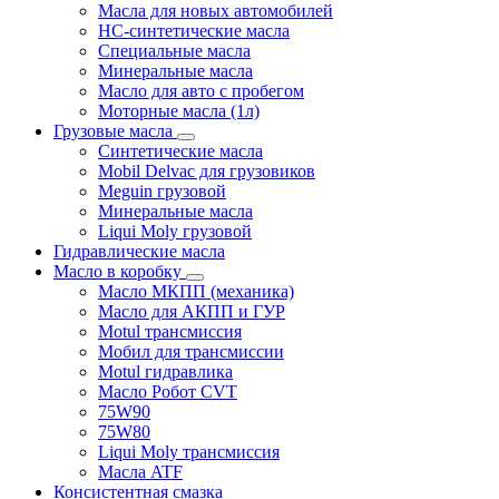
Масла для новых автомобилей
HC-синтетические масла
Специальные масла
Минеральные масла
Масло для авто с пробегом
Моторные масла (1л)
Грузовые масла
Синтетические масла
Mobil Delvac для грузовиков
Meguin грузовой
Минеральные масла
Liqui Moly грузовой
Гидравлические масла
Масло в коробку
Масло МКПП (механика)
Масло для АКПП и ГУР
Motul трансмиссия
Мобил для трансмиссии
Motul гидравлика
Масло Робот CVT
75W90
75W80
Liqui Moly трансмиссия
Масла ATF
Консистентная смазка