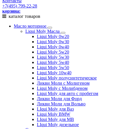
Контакты
+7(495) 799-22-28
корзина:
каталог товаров
Масло моторное
Liqui Moly Масла
Liqui Moly 0w20
Liqui Moly 0w30
Liqui Moly 0w40
Liqui Moly 5w20
Liqui Moly 5w30
Liqui Moly 5w40
Liqui Moly 5w50
Liqui Moly 10w40
Liqui Moly полусинтетическое
Ликви Моли с Молигеном
Liqui Moly с Молибденом
Liqui Moly для авто с пробегом
Ликви Моли для Форд
Ликви Моли для Вольво
LIqui Moly для Ваз
Liqui Moly BMW
LIqui Moly для MB
LIqui Moly дизельное