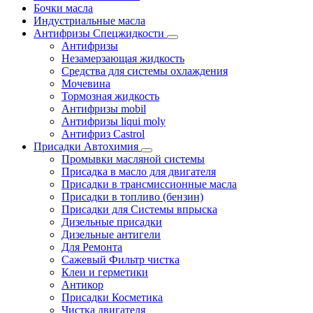
Бочки масла
Индустриальные масла
Антифризы Спецжидкости
Антифризы
Незамерзающая жидкость
Средства для системы охлаждения
Мочевина
Тормозная жидкость
Антифризы mobil
Антифризы liqui moly
Антифриз Castrol
Присадки Автохимия
Промывки масляной системы
Присадка в масло для двигателя
Присадки в трансмиссионные масла
Присадки в топливо (бензин)
Присадки для Системы впрыска
Дизельные присадки
Дизельные антигели
Для Ремонта
Сажевый Фильтр чистка
Клеи и герметики
Антикор
Присадки Косметика
Чистка двигателя