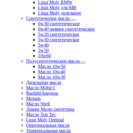
Liqui Moly BMW
LIqui Moly для MB
LIqui Moly дизельное
Синтетическое масло
0w30 синтетические
0w40 зимнее синтетическое
5w20 синтетическое
5w30 синтетическое
5w40
5w50
10w60
Полусинтетические масла
Масло 10w50
Масло 10w40
Масло 10w30
Дизельные масла
Масло Mobil 1
Bardahl Бардаль
Meguin
Масло Shell
Ликви Моли синтетика
Масло Top Tec
Liqui Moly Optimal
Оригинальные масла
Универсальные масла