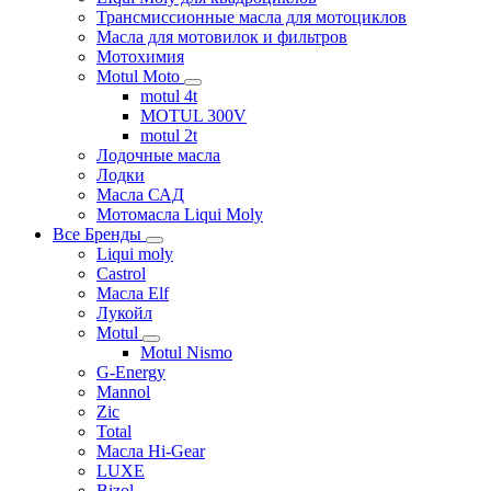
Трансмиссионные масла для мотоциклов
Масла для мотовилок и фильтров
Мотохимия
Motul Moto
motul 4t
MOTUL 300V
motul 2t
Лодочные масла
Лодки
Масла САД
Мотомасла Liqui Moly
Все Бренды
Liqui moly
Castrol
Масла Elf
Лукойл
Motul
Motul Nismo
G-Energy
Mannol
Zic
Total
Масла Hi-Gear
LUXE
Bizol