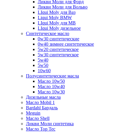
Ликви Моли для Форд
Ликви Моли для Вольво
LIqui Moly для Ваз
Liqui Moly BMW
LIqui Moly для MB
LIqui Moly дизельное
Синтетическое масло
0w30 синтетические
0w40 зимнее синтетическое
5w20 синтетическое
5w30 синтетическое
5w40
5w50
10w60
Полусинтетические масла
Масло 10w50
Масло 10w40
Масло 10w30
Дизельные масла
Масло Mobil 1
Bardahl Бардаль
Meguin
Масло Shell
Ликви Моли синтетика
Масло Top Tec