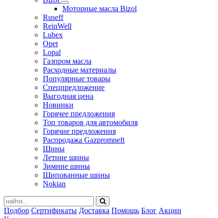
Моторные масла Bizol
Ruseff
ReinWell
Lubex
Opet
Lopal
Газпром масла
Расходные материалы
Популярные товары
Спецпредложение
Выгодная цена
Новинки
Горячее предложения
Топ товаров для автомобиля
Горячие предложения
Распродажа Gazpromneft
Шины
Летние шины
Зимние шины
Шипованные шины
Nokian
Подбор
Сертификаты
Доставка
Помощь
Блог
Акции