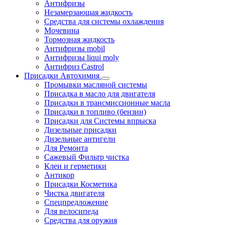
Антифризы
Незамерзающая жидкость
Средства для системы охлаждения
Мочевина
Тормозная жидкость
Антифризы mobil
Антифризы liqui moly
Антифриз Castrol
Присадки Автохимия
Промывки масляной системы
Присадка в масло для двигателя
Присадки в трансмиссионные масла
Присадки в топливо (бензин)
Присадки для Системы впрыска
Дизельные присадки
Дизельные антигели
Для Ремонта
Сажевый Фильтр чистка
Клеи и герметики
Антикор
Присадки Косметика
Чистка двигателя
Спецпредложение
Для велосипеда
Средства для оружия