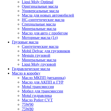
Liqui Moly Optimal
Оригинальные масла
Универсальные масла
Масла для новых автомобилей
HC-синтетические масла
Специальные масла
Минеральные масла
Масло для авто с пробегом
Моторные масла (1л)
Грузовые масла
Синтетические масла
Mobil Delvac для грузовиков
Meguin грузовой
Минеральные масла
Liqui Moly грузовой
Гидравлические масла
Масло в коробку
Масло МКПП (механика)
Масло для АКПП и ГУР
Motul трансмиссия
Мобил для трансмиссии
Motul гидравлика
Масло Робот CVT
75W90
75W80