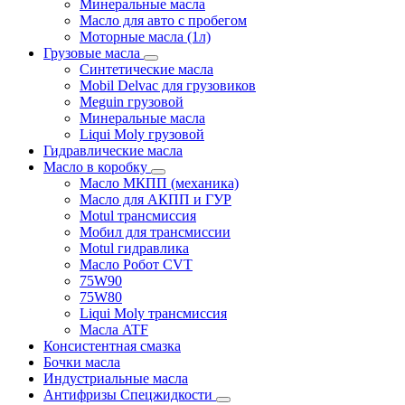
Минеральные масла
Масло для авто с пробегом
Моторные масла (1л)
Грузовые масла
Синтетические масла
Mobil Delvac для грузовиков
Meguin грузовой
Минеральные масла
Liqui Moly грузовой
Гидравлические масла
Масло в коробку
Масло МКПП (механика)
Масло для АКПП и ГУР
Motul трансмиссия
Мобил для трансмиссии
Motul гидравлика
Масло Робот CVT
75W90
75W80
Liqui Moly трансмиссия
Масла ATF
Консистентная смазка
Бочки масла
Индустриальные масла
Антифризы Спецжидкости