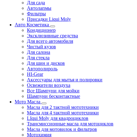
Для сада
Автолапмы
Фильтры
Присадки Liqui Moly
Авто Косметика
Кондиционер
Эксклюзивные средства
Для всего автомобиля
Чистый кузов
Для салона
Для стекла
Для шин и дисков
Автополироль
HI-Gear
Аксессуары для мытья и полировки
Освежители воздуха
Все Шампуни для мойки
Шампуни бесконтактные
Мото Масла
Масла для 2 тактной мототехники
Масла для 4 тактной мототехники
LIqui Moly для квадроциклов
Трансмиссионные масла для мотоциклов
Масла для мотовилок и фильтров
Мотохимия