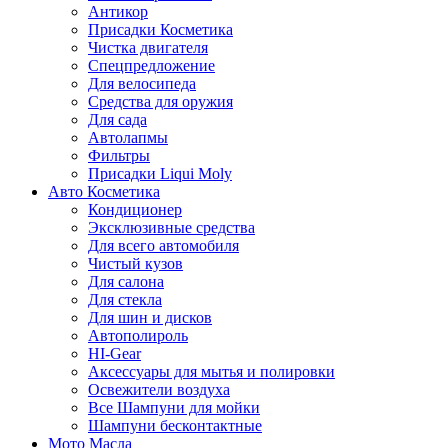
Антикор
Присадки Косметика
Чистка двигателя
Спецпредложение
Для велосипеда
Средства для оружия
Для сада
Автолапмы
Фильтры
Присадки Liqui Moly
Авто Косметика
Кондиционер
Эксклюзивные средства
Для всего автомобиля
Чистый кузов
Для салона
Для стекла
Для шин и дисков
Автополироль
HI-Gear
Аксессуары для мытья и полировки
Освежители воздуха
Все Шампуни для мойки
Шампуни бесконтактные
Мото Масла