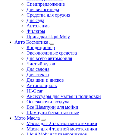
Спецпредложение
Для велосипеда
Средства для оружия
Для сада
Автолапмы
Фильтры
Присадки Liqui Moly
Авто Косметика
Кондиционер
Эксклюзивные средства
Для всего автомобиля
Чистый кузов
Для салона
Для стекла
Для шин и дисков
Автополироль
HI-Gear
Аксессуары для мытья и полировки
Освежители воздуха
Все Шампуни для мойки
Шампуни бесконтактные
Мото Масла
Масла для 2 тактной мототехники
Масла для 4 тактной мототехники
LIqui Moly для квадроциклов