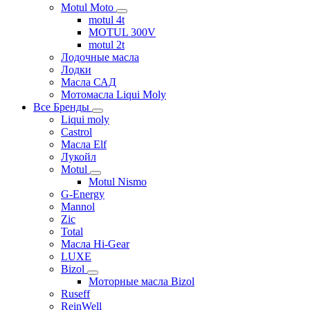
Motul Moto
motul 4t
MOTUL 300V
motul 2t
Лодочные масла
Лодки
Масла САД
Мотомасла Liqui Moly
Все Бренды
Liqui moly
Castrol
Масла Elf
Лукойл
Motul
Motul Nismo
G-Energy
Mannol
Zic
Total
Масла Hi-Gear
LUXE
Bizol
Моторные масла Bizol
Ruseff
ReinWell