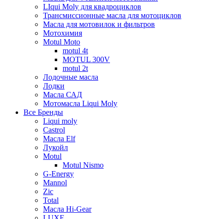
LIqui Moly для квадроциклов
Трансмиссионные масла для мотоциклов
Масла для мотовилок и фильтров
Мотохимия
Motul Moto
motul 4t
MOTUL 300V
motul 2t
Лодочные масла
Лодки
Масла САД
Мотомасла Liqui Moly
Все Бренды
Liqui moly
Castrol
Масла Elf
Лукойл
Motul
Motul Nismo
G-Energy
Mannol
Zic
Total
Масла Hi-Gear
LUXE