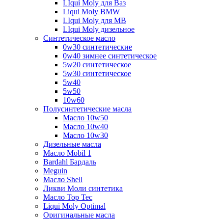
LIqui Moly для Ваз
Liqui Moly BMW
LIqui Moly для MB
LIqui Moly дизельное
Синтетическое масло
0w30 синтетические
0w40 зимнее синтетическое
5w20 синтетическое
5w30 синтетическое
5w40
5w50
10w60
Полусинтетические масла
Масло 10w50
Масло 10w40
Масло 10w30
Дизельные масла
Масло Mobil 1
Bardahl Бардаль
Meguin
Масло Shell
Ликви Моли синтетика
Масло Top Tec
Liqui Moly Optimal
Оригинальные масла