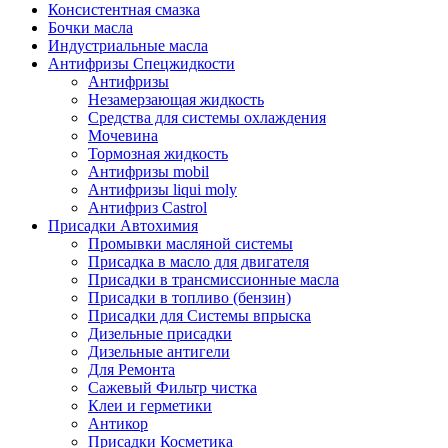
Консистентная смазка
Бочки масла
Индустриальные масла
Антифризы Спецжидкости
Антифризы
Незамерзающая жидкость
Средства для системы охлаждения
Мочевина
Тормозная жидкость
Антифризы mobil
Антифризы liqui moly
Антифриз Castrol
Присадки Автохимия
Промывки масляной системы
Присадка в масло для двигателя
Присадки в трансмиссионные масла
Присадки в топливо (бензин)
Присадки для Системы впрыска
Дизельные присадки
Дизельные антигели
Для Ремонта
Сажевый Фильтр чистка
Клеи и герметики
Антикор
Присадки Косметика