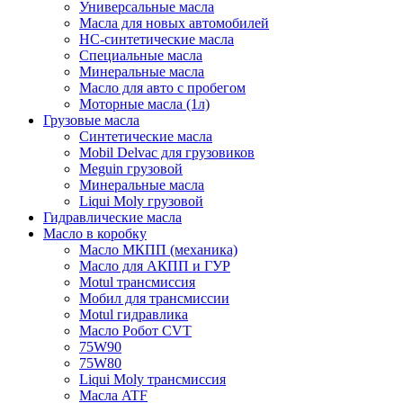
Универсальные масла
Масла для новых автомобилей
HC-синтетические масла
Специальные масла
Минеральные масла
Масло для авто с пробегом
Моторные масла (1л)
Грузовые масла
Синтетические масла
Mobil Delvac для грузовиков
Meguin грузовой
Минеральные масла
Liqui Moly грузовой
Гидравлические масла
Масло в коробку
Масло МКПП (механика)
Масло для АКПП и ГУР
Motul трансмиссия
Мобил для трансмиссии
Motul гидравлика
Масло Робот CVT
75W90
75W80
Liqui Moly трансмиссия
Масла ATF