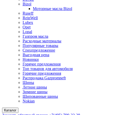
Bizol
Моторные масла Bizol
Ruseff
ReinWell
Lubex
Opet
Lopal
Газпром масла
Расходные материалы
Популярные товары
Спецпредложение
Выгодная цена
Новинки
Горячее предложения
Топ товаров для автомобиля
Горячие предложения
Распродажа Gazpromneft
Шины
Летние шины
Зимние шины
Шипованные шины
Nokian
Каталог