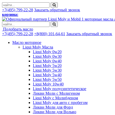
+7(495) 799-22-28
Заказать обратный звонок
корзина:
моторные масла 
Подобрать масло
+7(495) 799-22-28
+8(800) 101-64-61
Заказать обратный звонок
Масло моторное
Liqui Moly Масла
Liqui Moly 0w20
Liqui Moly 0w30
Liqui Moly 0w40
Liqui Moly 5w20
Liqui Moly 5w30
Liqui Moly 5w40
Liqui Moly 5w50
Liqui Moly 10w40
Liqui Moly полусинтетическое
Ликви Моли с Молигеном
Liqui Moly с Молибденом
Liqui Moly для авто с пробегом
Ликви Моли для Форд
Ликви Моли для Вольво