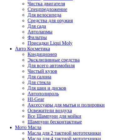
Чистка двигателя
Спецпредложение
Для велосипеда
Средства для оружия
Для сада
Автолапмы
Фильтры
Присадки Liqui Moly
Авто Косметика
Кондиционер
Эксклюзивные средства
Для всего автомобиля
Чистый кузов
Для салона
Для стекла
Для шин и дисков
Автополироль
HI-Gear
Аксессуары для мытья и полировки
Освежители воздуха
Все Шампуни для мойки
Шампуни бесконтактные
Мото Масла
Масла для 2 тактной мототехники
Масла для 4 тактной мототехники