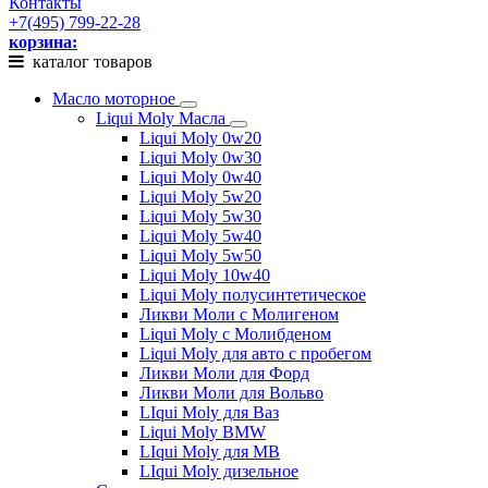
Контакты
+7(495) 799-22-28
корзина:
каталог товаров
Масло моторное
Liqui Moly Масла
Liqui Moly 0w20
Liqui Moly 0w30
Liqui Moly 0w40
Liqui Moly 5w20
Liqui Moly 5w30
Liqui Moly 5w40
Liqui Moly 5w50
Liqui Moly 10w40
Liqui Moly полусинтетическое
Ликви Моли с Молигеном
Liqui Moly с Молибденом
Liqui Moly для авто с пробегом
Ликви Моли для Форд
Ликви Моли для Вольво
LIqui Moly для Ваз
Liqui Moly BMW
LIqui Moly для MB
LIqui Moly дизельное