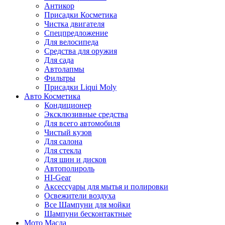
Антикор
Присадки Косметика
Чистка двигателя
Спецпредложение
Для велосипеда
Средства для оружия
Для сада
Автолапмы
Фильтры
Присадки Liqui Moly
Авто Косметика
Кондиционер
Эксклюзивные средства
Для всего автомобиля
Чистый кузов
Для салона
Для стекла
Для шин и дисков
Автополироль
HI-Gear
Аксессуары для мытья и полировки
Освежители воздуха
Все Шампуни для мойки
Шампуни бесконтактные
Мото Масла