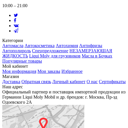
10:00 – 21:00
Категории
Автомасла
Автокосметика
Автохимия
Антифризы
Автополироль
Спецпредложение
НЕЗАМЕРЗАЮЩАЯ
ЖИДКОСТЬ
Liqui Moly для грузовиков
Масла в Бочках
Популярные товары
Мой кабинет
Моя информация
Мои заказы
Избранное
Магазин
Доставка
Обратная связь
Личный кабинет
О нас
Сертификаты
Наш адрес
Официальный партнер и поставщик импортной продукции из
Германии Liqui Moly Mobil и др. брендов: г. Москва, Пр-зд
Одоевского 2А