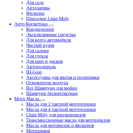
Для сада
Автолапмы
Фильтры
Присадки Liqui Moly
Авто Косметика
Кондиционер
Эксклюзивные средства
Для всего автомобиля
Чистый кузов
Для салона
Для стекла
Для шин и дисков
Автополироль
HI-Gear
Аксессуары для мытья и полировки
Освежители воздуха
Все Шампуни для мойки
Шампуни бесконтактные
Мото Масла
Масла для 2 тактной мототехники
Масла для 4 тактной мототехники
LIqui Moly для квадроциклов
Трансмиссионные масла для мотоциклов
Масла для мотовилок и фильтров
Мотохимия