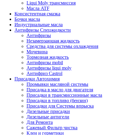
Liqui Moly трансмиссия
Масла ATF
Консистентная смазка
Бочки масла
Индустриальные масла
Антифризы Спецжидкости
Антифризы
Незамерзающая жидкость
Средства для системы охлаждения
Мочевина
Тормозная жидкость
Антифризы mobil
Антифризы liqui moly
Антифриз Castrol
Присадки Автохимия
Промывки масляной системы
Присадка в масло для двигателя
Присадки в трансмиссионные масла
Присадки в топливо (бензин)
Присадки для Системы впрыска
Дизельные присадки
Дизельные антигели
Для Ремонта
Сажевый Фильтр чистка
Клеи и герметики