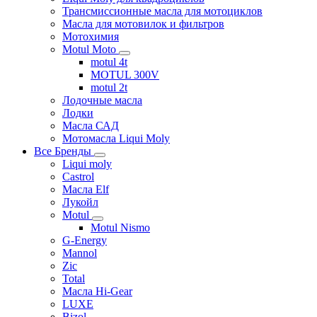
Трансмиссионные масла для мотоциклов
Масла для мотовилок и фильтров
Мотохимия
Motul Moto
motul 4t
MOTUL 300V
motul 2t
Лодочные масла
Лодки
Масла САД
Мотомасла Liqui Moly
Все Бренды
Liqui moly
Castrol
Масла Elf
Лукойл
Motul
Motul Nismo
G-Energy
Mannol
Zic
Total
Масла Hi-Gear
LUXE
Bizol