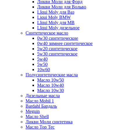
Ликви Моли для Форд
Ликви Моли для Вольво
LIqui Moly для Ваз
Liqui Moly BMW
LIqui Moly для MB
LIqui Moly дизельное
Синтетическое масло
0w30 синтетические
0w40 зимнее синтетическое
5w20 синтетическое
5w30 синтетическое
5w40
5w50
10w60
Полусинтетические масла
Масло 10w50
Масло 10w40
Масло 10w30
Дизельные масла
Масло Mobil 1
Bardahl Бардаль
Meguin
Масло Shell
Ликви Моли синтетика
Масло Top Tec