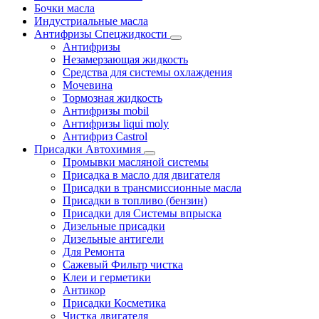
Бочки масла
Индустриальные масла
Антифризы Спецжидкости
Антифризы
Незамерзающая жидкость
Средства для системы охлаждения
Мочевина
Тормозная жидкость
Антифризы mobil
Антифризы liqui moly
Антифриз Castrol
Присадки Автохимия
Промывки масляной системы
Присадка в масло для двигателя
Присадки в трансмиссионные масла
Присадки в топливо (бензин)
Присадки для Системы впрыска
Дизельные присадки
Дизельные антигели
Для Ремонта
Сажевый Фильтр чистка
Клеи и герметики
Антикор
Присадки Косметика
Чистка двигателя