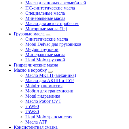
Масла для новых автомобилей
HC-синтетические масла
Специальные масла
Минеральные масла
Масло для авто с пробегом
Моторные масла (1л)
Грузовые масла
Синтетические масла
Mobil Delvac для грузовиков
Meguin грузовой
Минеральные масла
Liqui Moly грузовой
Гидравлические масла
Масло в коробку
Масло МКПП (механика)
Масло для АКПП и ГУР
Motul трансмиссия
Мобил для трансмиссии
Motul гидравлика
Масло Робот CVT
75W90
75W80
Liqui Moly трансмиссия
Масла ATF
Консистентная смазка