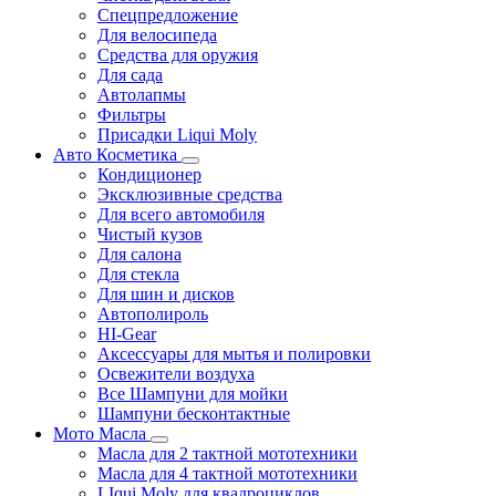
Спецпредложение
Для велосипеда
Средства для оружия
Для сада
Автолапмы
Фильтры
Присадки Liqui Moly
Авто Косметика
Кондиционер
Эксклюзивные средства
Для всего автомобиля
Чистый кузов
Для салона
Для стекла
Для шин и дисков
Автополироль
HI-Gear
Аксессуары для мытья и полировки
Освежители воздуха
Все Шампуни для мойки
Шампуни бесконтактные
Мото Масла
Масла для 2 тактной мототехники
Масла для 4 тактной мототехники
LIqui Moly для квадроциклов