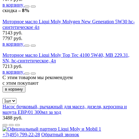
в корзину
скидка
– 8%
Моторное масло Liqui Moly Molygen New Generation 5W30 hc-
синтетическое 4л
7143 руб.
7797 руб.
в корзину
Моторное масло Liqui Moly Top Tec 4100 5W40, MB 229.31,
SN, hc-синтетическое, 4л
7213 руб.
в корзину
С этим товаром мы рекомендуем
с этим покупают
в корзину
Насос бочковый, рычажный для масел, дизеля, керосина и
мазута EBP/01 300мл за ход
3488 руб.
+7(495) 799-22-28
Обратный звонок