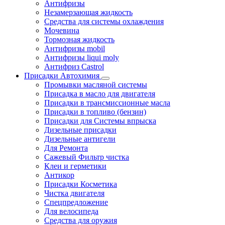
Антифризы
Незамерзающая жидкость
Средства для системы охлаждения
Мочевина
Тормозная жидкость
Антифризы mobil
Антифризы liqui moly
Антифриз Castrol
Присадки Автохимия
Промывки масляной системы
Присадка в масло для двигателя
Присадки в трансмиссионные масла
Присадки в топливо (бензин)
Присадки для Системы впрыска
Дизельные присадки
Дизельные антигели
Для Ремонта
Сажевый Фильтр чистка
Клеи и герметики
Антикор
Присадки Косметика
Чистка двигателя
Спецпредложение
Для велосипеда
Средства для оружия