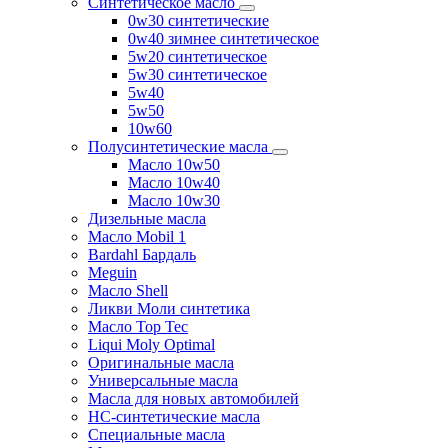
Синтетическое масло
0w30 синтетические
0w40 зимнее синтетическое
5w20 синтетическое
5w30 синтетическое
5w40
5w50
10w60
Полусинтетические масла
Масло 10w50
Масло 10w40
Масло 10w30
Дизельные масла
Масло Mobil 1
Bardahl Бардаль
Meguin
Масло Shell
Ликви Моли синтетика
Масло Top Tec
Liqui Moly Optimal
Оригинальные масла
Универсальные масла
Масла для новых автомобилей
HC-синтетические масла
Специальные масла