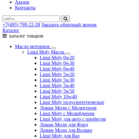
Акции
Контакты
+7(495) 799-22-28
Заказать обратный звонок
Каталог
каталог товаров
Масло моторное
Liqui Moly Масла
Liqui Moly 0w20
Liqui Moly 0w30
Liqui Moly 0w40
Liqui Moly 5w20
Liqui Moly 5w30
Liqui Moly 5w40
Liqui Moly 5w50
Liqui Moly 10w40
Liqui Moly полусинтетическое
Ликви Моли с Молигеном
Liqui Moly с Молибденом
Liqui Moly для авто с пробегом
Ликви Моли для Форд
Ликви Моли для Вольво
LIqui Moly для Ваз