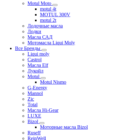
Motul Moto
motul 4t
MOTUL 300V
motul 2t
Лодочные масла
Лодки
Масла САД
Мотомасла Liqui Moly
Все Бренды
Liqui moly
Castrol
Масла Elf
Лукойл
Motul
Motul Nismo
G-Energy
Mannol
Zic
Total
Масла Hi-Gear
LUXE
Bizol
Моторные масла Bizol
Ruseff
ReinWell