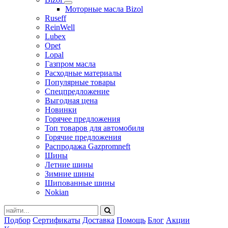
Моторные масла Bizol
Ruseff
ReinWell
Lubex
Opet
Lopal
Газпром масла
Расходные материалы
Популярные товары
Спецпредложение
Выгодная цена
Новинки
Горячее предложения
Топ товаров для автомобиля
Горячие предложения
Распродажа Gazpromneft
Шины
Летние шины
Зимние шины
Шипованные шины
Nokian
Подбор
Сертификаты
Доставка
Помощь
Блог
Акции