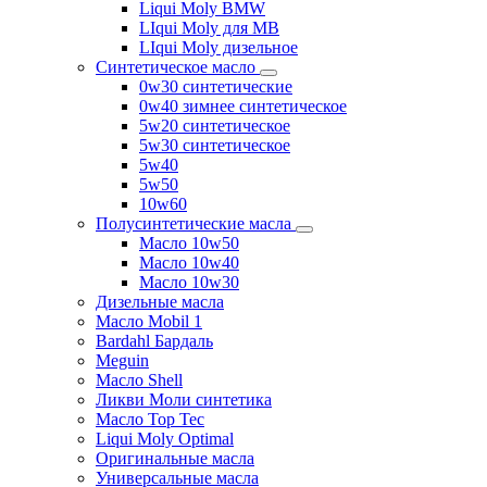
Liqui Moly BMW
LIqui Moly для MB
LIqui Moly дизельное
Синтетическое масло
0w30 синтетические
0w40 зимнее синтетическое
5w20 синтетическое
5w30 синтетическое
5w40
5w50
10w60
Полусинтетические масла
Масло 10w50
Масло 10w40
Масло 10w30
Дизельные масла
Масло Mobil 1
Bardahl Бардаль
Meguin
Масло Shell
Ликви Моли синтетика
Масло Top Tec
Liqui Moly Optimal
Оригинальные масла
Универсальные масла