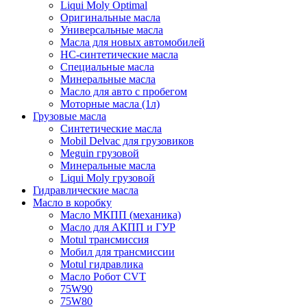
Liqui Moly Optimal
Оригинальные масла
Универсальные масла
Масла для новых автомобилей
HC-синтетические масла
Специальные масла
Минеральные масла
Масло для авто с пробегом
Моторные масла (1л)
Грузовые масла
Синтетические масла
Mobil Delvac для грузовиков
Meguin грузовой
Минеральные масла
Liqui Moly грузовой
Гидравлические масла
Масло в коробку
Масло МКПП (механика)
Масло для АКПП и ГУР
Motul трансмиссия
Мобил для трансмиссии
Motul гидравлика
Масло Робот CVT
75W90
75W80