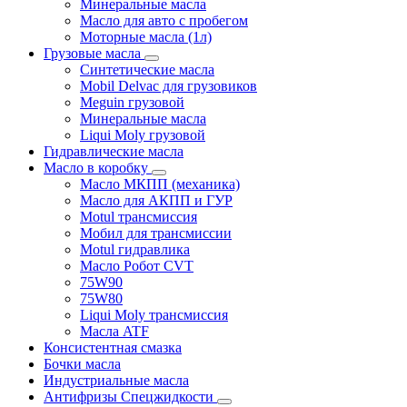
Минеральные масла
Масло для авто с пробегом
Моторные масла (1л)
Грузовые масла
Синтетические масла
Mobil Delvac для грузовиков
Meguin грузовой
Минеральные масла
Liqui Moly грузовой
Гидравлические масла
Масло в коробку
Масло МКПП (механика)
Масло для АКПП и ГУР
Motul трансмиссия
Мобил для трансмиссии
Motul гидравлика
Масло Робот CVT
75W90
75W80
Liqui Moly трансмиссия
Масла ATF
Консистентная смазка
Бочки масла
Индустриальные масла
Антифризы Спецжидкости