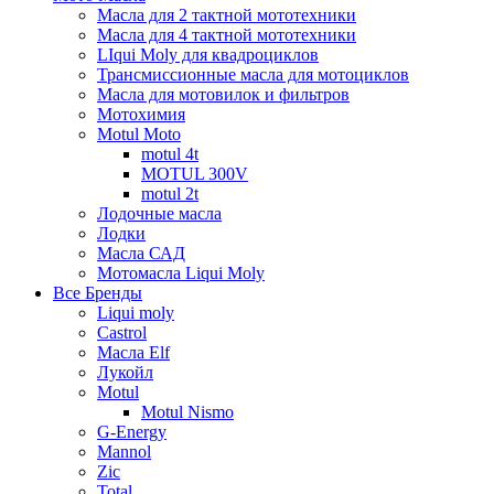
Масла для 2 тактной мототехники
Масла для 4 тактной мототехники
LIqui Moly для квадроциклов
Трансмиссионные масла для мотоциклов
Масла для мотовилок и фильтров
Мотохимия
Motul Moto
motul 4t
MOTUL 300V
motul 2t
Лодочные масла
Лодки
Масла САД
Мотомасла Liqui Moly
Все Бренды
Liqui moly
Castrol
Масла Elf
Лукойл
Motul
Motul Nismo
G-Energy
Mannol
Zic
Total