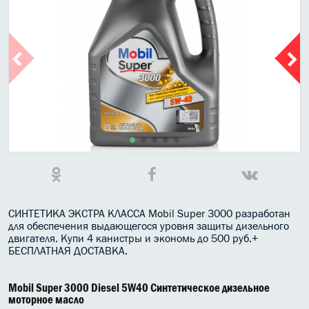
МАСЛО В КОРОБКУ
КОНСИСТЕНТНАЯ СМАЗКА
БОЧКИ МАСЛА
ИНДУСТРИАЛЬНЫЕ МАСЛА
АНТИФРИЗЫ СПЕЦЖИДКОСТИ
ПРИСАДКИ АВТОХИМИЯ
АВТО КОСМЕТИКА
СИНТЕТИКА ЭКСТРА КЛАССА Mobil Super 3000 разработан
для обеспечения выдающегося уровня защиты дизельного
МОТО МАСЛА
двигателя. Купи 4 канистры и экономь до 500 руб.+
БЕСПЛАТНАЯ ДОСТАВКА.
ВСЕ БРЕНДЫ
Mobil Super 3000 Diesel 5W40 Синтетическое дизельное
моторное масло