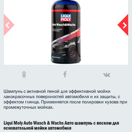
МАСЛО В КОРОБКУ
КОНСИСТЕНТНАЯ СМАЗКА
БОЧКИ МАСЛА
ИНДУСТРИАЛЬНЫЕ МАСЛА
АНТИФРИЗЫ СПЕЦЖИДКОСТИ
ПРИСАДКИ АВТОХИМИЯ
АВТО КОСМЕТИКА
Шампунь с активной пеной для эффективной мойки
лакокрасочных поверхностей автомобиля и их защиты, с
МОТО МАСЛА
эффектом глянца. Применяется после полировки кузова при
промежуточных мойках.
ВСЕ БРЕНДЫ
Liqui Moly Auto Wasch & Wachs Авто шампунь с воском для
основательной мойки автомобиля