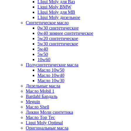
LIqui Moly для Ваз
Liqui Moly BMW
LIqui Moly для MB
LIqui Moly дизельное
Синтетическое масло
0w30 синтетические
0w40 зимнее синтетическое
5w20 синтетическое
5w30 синтетическое
5w40
5w50
10w60
Полусинтетические масла
Масло 10w50
Масло 10w40
Масло 10w30
Дизельные масла
Масло Mobil 1
Bardahl Бардаль
Meguin
Масло Shell
Ликви Моли синтетика
Масло Top Tec
Liqui Moly Optimal
Оригинальные масла