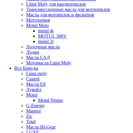
LIqui Moly для квадроциклов
Трансмиссионные масла для мотоциклов
Масла для мотовилок и фильтров
Мотохимия
Motul Moto
motul 4t
MOTUL 300V
motul 2t
Лодочные масла
Лодки
Масла САД
Мотомасла Liqui Moly
Все Бренды
Liqui moly
Castrol
Масла Elf
Лукойл
Motul
Motul Nismo
G-Energy
Mannol
Zic
Total
Масла Hi-Gear
LUXE