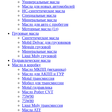
Универсальные масла
Масла для новых автомобилей
HC-синтетические масла
Специальные масла
Минеральные масла
Масло для авто с пробегом
Моторные масла (1л)
Грузовые масла
Синтетические масла
Mobil Delvac для грузовиков
Meguin грузовой
Минеральные масла
Liqui Moly грузовой
Гидравлические масла
Масло в коробку
Масло МКПП (механика)
Масло для АКПП и ГУР
Motul трансмиссия
Мобил для трансмиссии
Motul гидравлика
Масло Робот CVT
75W90
75W80
Liqui Moly трансмиссия
Масла ATF