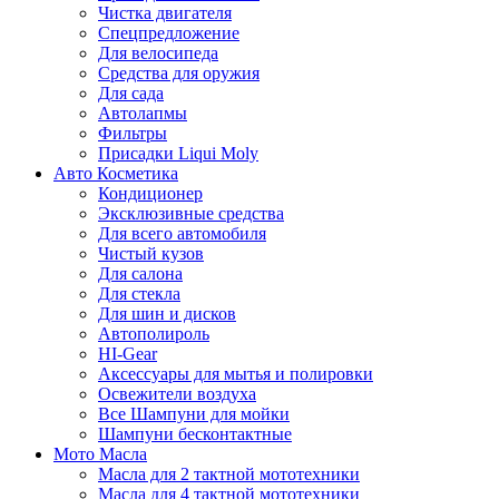
Чистка двигателя
Спецпредложение
Для велосипеда
Средства для оружия
Для сада
Автолапмы
Фильтры
Присадки Liqui Moly
Авто Косметика
Кондиционер
Эксклюзивные средства
Для всего автомобиля
Чистый кузов
Для салона
Для стекла
Для шин и дисков
Автополироль
HI-Gear
Аксессуары для мытья и полировки
Освежители воздуха
Все Шампуни для мойки
Шампуни бесконтактные
Мото Масла
Масла для 2 тактной мототехники
Масла для 4 тактной мототехники