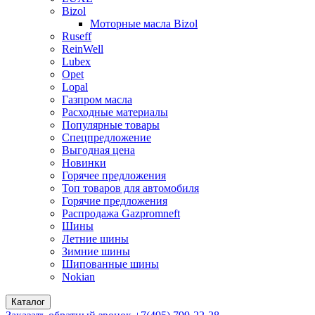
Bizol
Моторные масла Bizol
Ruseff
ReinWell
Lubex
Opet
Lopal
Газпром масла
Расходные материалы
Популярные товары
Спецпредложение
Выгодная цена
Новинки
Горячее предложения
Топ товаров для автомобиля
Горячие предложения
Распродажа Gazpromneft
Шины
Летние шины
Зимние шины
Шипованные шины
Nokian
Каталог