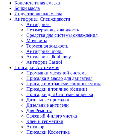
Консистентная смазка
Бочки масла
Индустриальные масла
Антифризы Спецжидкости
Антифризы
Незамерзающая жидкость
Средства для системы охлаждения
Мочевина
Тормозная жидкость
Антифризы mobil
Антифризы liqui moly
Антифриз Castrol
Присадки Автохимия
Промывки масляной системы
Присадка в масло для двигателя
Присадки в трансмиссионные масла
Присадки в топливо (бензин)
Присадки для Системы впрыска
Дизельные присадки
Дизельные антигели
Для Ремонта
Сажевый Фильтр чистка
Клеи и герметики
Антикор
Присадки Косметика