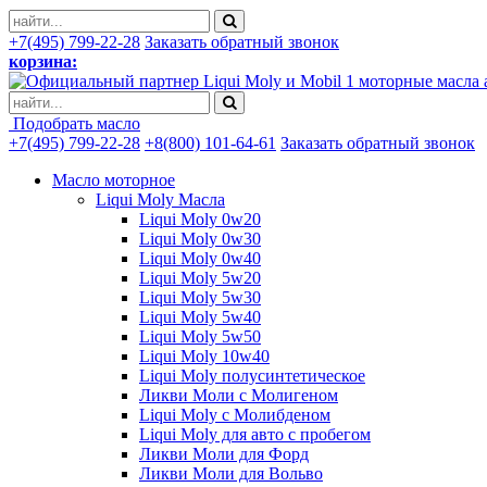
+7(495) 799-22-28
Заказать обратный звонок
корзина:
моторные масла 
Подобрать масло
+7(495) 799-22-28
+8(800) 101-64-61
Заказать обратный звонок
Масло моторное
Liqui Moly Масла
Liqui Moly 0w20
Liqui Moly 0w30
Liqui Moly 0w40
Liqui Moly 5w20
Liqui Moly 5w30
Liqui Moly 5w40
Liqui Moly 5w50
Liqui Moly 10w40
Liqui Moly полусинтетическое
Ликви Моли с Молигеном
Liqui Moly с Молибденом
Liqui Moly для авто с пробегом
Ликви Моли для Форд
Ликви Моли для Вольво