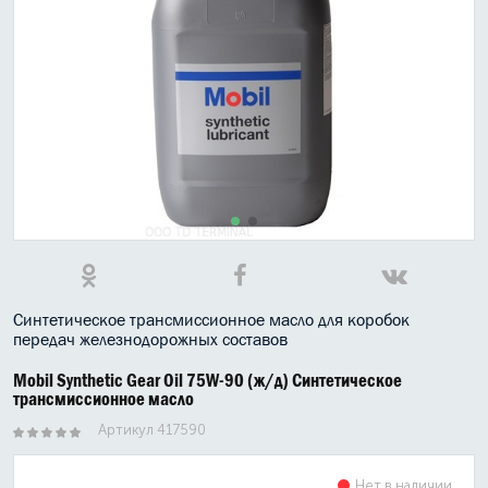
МАСЛО В КОРОБКУ
КОНСИСТЕНТНАЯ СМАЗКА
БОЧКИ МАСЛА
ИНДУСТРИАЛЬНЫЕ МАСЛА
АНТИФРИЗЫ СПЕЦЖИДКОСТИ
ПРИСАДКИ АВТОХИМИЯ
АВТО КОСМЕТИКА
Синтетическое трансмиссионное масло для коробок
передач железнодорожных составов
МОТО МАСЛА
Mobil Synthetic Gear Oil 75W-90 (ж/д) Синтетическое
трансмиссионное масло
ВСЕ БРЕНДЫ
Артикул 417590
Нет в наличии