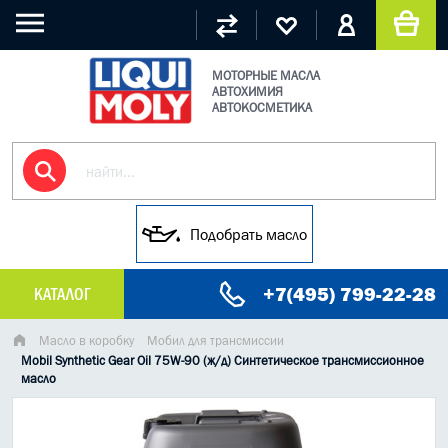
МОТОРНЫЕ МАСЛА
АВТОХИМИЯ
АВТОКОСМЕТИКА
Подобрать масло
+7(495) 799-22-28
КАТАЛОГ
МАСЛО МОТОРНОЕ
Масло в коробку
Мобил для трансмиссии
Mobil Synthetic Gear Oil 75W-90 (ж/д) Синтетическое трансмиссионное
масло
ГРУЗОВЫЕ МАСЛА
ГИДРАВЛИЧЕСКИЕ МАСЛА