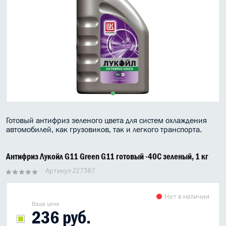
МАСЛО В КОРОБКУ
КОНСИСТЕНТНАЯ СМАЗКА
БОЧКИ МАСЛА
ИНДУСТРИАЛЬНЫЕ МАСЛА
АНТИФРИЗЫ СПЕЦЖИДКОСТИ
Готовый антифриз зеленого цвета для систем охлаждения
ПРИСАДКИ АВТОХИМИЯ
автомобилей, как грузовиков, так и легкого транспорта.
АВТО КОСМЕТИКА
Антифриз Лукойл G11 Green G11 готовый -40C зеленый, 1 кг
МОТО МАСЛА
Артикул 227387
ВСЕ БРЕНДЫ
Нет в наличии
Ваша цена
236 руб.