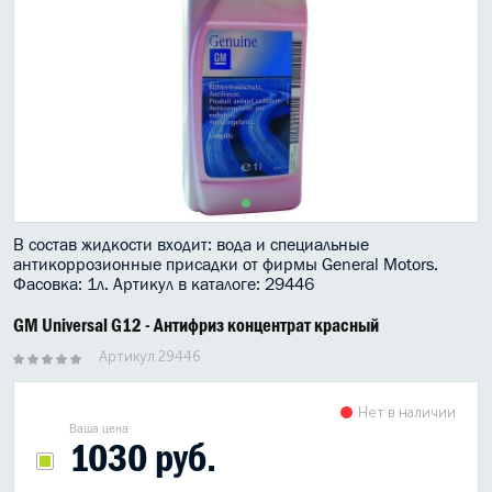
МАСЛО В КОРОБКУ
КОНСИСТЕНТНАЯ СМАЗКА
БОЧКИ МАСЛА
ИНДУСТРИАЛЬНЫЕ МАСЛА
АНТИФРИЗЫ СПЕЦЖИДКОСТИ
В состав жидкости входит: вода и специальные
антикоррозионные присадки от фирмы General Motors.
ПРИСАДКИ АВТОХИМИЯ
Фасовка: 1л. Артикул в каталоге: 29446
АВТО КОСМЕТИКА
GM Universal G12 - Антифриз концентрат красный
Артикул 29446
МОТО МАСЛА
ВСЕ БРЕНДЫ
Нет в наличии
Ваша цена
1030 руб.